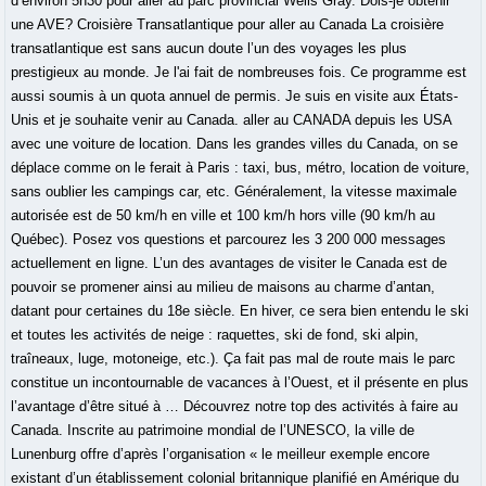
d’environ 5h30 pour aller au parc provincial Wells Gray. Dois-je obtenir
une AVE? Croisière Transatlantique pour aller au Canada La croisière
transatlantique est sans aucun doute l’un des voyages les plus
prestigieux au monde. Je l'ai fait de nombreuses fois. Ce programme est
aussi soumis à un quota annuel de permis. Je suis en visite aux États-
Unis et je souhaite venir au Canada. aller au CANADA depuis les USA
avec une voiture de location. Dans les grandes villes du Canada, on se
déplace comme on le ferait à Paris : taxi, bus, métro, location de voiture,
sans oublier les campings car, etc. Généralement, la vitesse maximale
autorisée est de 50 km/h en ville et 100 km/h hors ville (90 km/h au
Québec). Posez vos questions et parcourez les 3 200 000 messages
actuellement en ligne. L’un des avantages de visiter le Canada est de
pouvoir se promener ainsi au milieu de maisons au charme d’antan,
datant pour certaines du 18e siècle. En hiver, ce sera bien entendu le ski
et toutes les activités de neige : raquettes, ski de fond, ski alpin,
traîneaux, luge, motoneige, etc.). Ça fait pas mal de route mais le parc
constitue un incontournable de vacances à l’Ouest, et il présente en plus
l’avantage d’être situé à … Découvrez notre top des activités à faire au
Canada. Inscrite au patrimoine mondial de l’UNESCO, la ville de
Lunenburg offre d’après l’organisation « le meilleur exemple encore
existant d’un établissement colonial britannique planifié en Amérique du