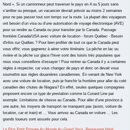
Nord ». Si un camionneur peut traverser le pays en 4 ou 5 jours sans
s’arrêter ou presque, un vacancier devrait prévoir au moins 2 semaines
pour ne pas passer tout son temps sur la route. La plupart des voyageurs
ont besoin d’un visa ou d’une autorisation de voyage électronique (AVE)
pour se rendre au Canada ou pour transiter par le Canada. Passage
frontière Canada/USA avec voiture de location - forum Québec - Besoin
d'infos sur Québec ? Pour bien profiter de tout ce que le Canada peut
vous offrir, vous gagnerez à aérer votre itinéraire. La pêche en lac ou
rivière et la pêche sur glace l’hiver sont des loisirs très populaires que
nous vous conseillons d’essayer ! Pour rentrer au Canada il y a certaines
règles à respecter, car vous changez de pays et donc on devait vous
soumettre aux règles douanières canadiennes. En venant de New York
avec une voiture de location, puis-je franchir la frontière pour aller du coté
canadien des chutes de Niagara? En effet, seules quelques compagnies
proposent encore ce type de prestation comme la Cunard Line par
exemple. Limitations de vitesse au Canada. Pour aller d’une province à
une autre, les moyens de transport ne manquent pas (avion, voiture de
location, car et train) et … Vous arrivez au Canada en voiture … Les
grands loueurs sont assurés pour cela.
Le Plus Petit Primate Au Monde Au Grand Yeux
,
Restaurant Halal