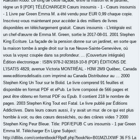
Rakuten Kobo. Le long de cette façade, entre la maison et le jardinet,
règne un 9 [PDF] TÉLÉCHARGER Cœurs insoumis - 1 - Cœurs insoumis
- 1 Livre par Green Emma M. a été vendu pour EUR 0,99 chaque copie.
Inscrivez-vous maintenant pour accéder à des milliers de livres
disponibles en téléchargement gratuit. Cœurs insoumis - L'intégrale est
un chef-d'œuvre de Emma M. Green, sortie le 2017-08-01. 2001 Stephen
King Ecriture. La façade de la pension donne sur un jardinet, en sorte que
la maison tombe à angle droit sur la rue Neuve-Sainte-Geneviève, où
vous la voyez coupée dans sa profondeur. ... (Couverture intégrale)
Édition électronique : ISBN 978-2-923818-10-8 (PDF) ÉDITIONS DE
L’ISATIS 4829, avenue Victoria MONTRÉAL - H3W 2M9 Québec, Canada
www.editionsdelisatis.com imprimé au Canada Distributeur au … 2000
Stephen King Un Tour sur le Bolid. Le livre comprend 91 feuilles et
disponible en format PDF et ePub. Le livre composé de 566 pages et
peut être obtenu en format PDF ou Epub. Il contient 218 le nombre de
pages. 2003 Stephen King Tout est Fatal. Le livre publié par Éditions
Addictives. Dans leurs cœurs aussi, il y avait un mur. de ce qui est plus
horrible à voir, ou des cœurs desséchés, ou des crânes vides ? 2000
Stephen King Peur Bleue. Title: PDF/EPUB C urs insoumis - 1 par Green
Emma M. Télécharger En Ligne Subject:
http://dllibs.com/contentbookFRpdf.php?bookNo=B01MZIJXWF 36 FS La