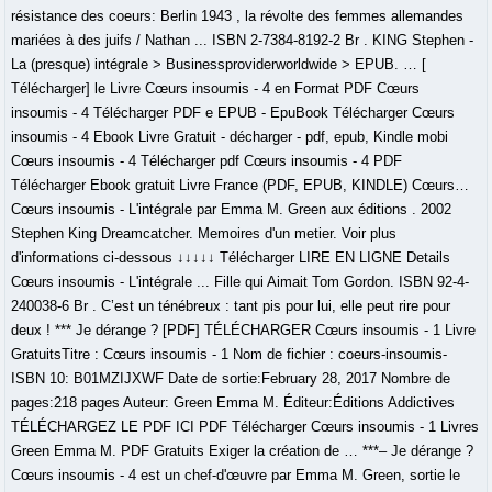
résistance des coeurs: Berlin 1943 , la révolte des femmes allemandes
mariées à des juifs / Nathan ... ISBN 2-7384-8192-2 Br . KING Stephen -
La (presque) intégrale > Businessproviderworldwide > EPUB. … [
Télécharger] le Livre Cœurs insoumis - 4 en Format PDF Cœurs
insoumis - 4 Télécharger PDF e EPUB - EpuBook Télécharger Cœurs
insoumis - 4 Ebook Livre Gratuit - décharger - pdf, epub, Kindle mobi
Cœurs insoumis - 4 Télécharger pdf Cœurs insoumis - 4 PDF
Télécharger Ebook gratuit Livre France (PDF, EPUB, KINDLE) Cœurs…
Cœurs insoumis - L'intégrale par Emma M. Green aux éditions . 2002
Stephen King Dreamcatcher. Memoires d'un metier. Voir plus
d'informations ci-dessous ↓↓↓↓↓ Télécharger LIRE EN LIGNE Details
Cœurs insoumis - L'intégrale ... Fille qui Aimait Tom Gordon. ISBN 92-4-
240038-6 Br . C’est un ténébreux : tant pis pour lui, elle peut rire pour
deux ! *** Je dérange ? [PDF] TÉLÉCHARGER Cœurs insoumis - 1 Livre
GratuitsTitre : Cœurs insoumis - 1 Nom de fichier : coeurs-insoumis-
ISBN 10: B01MZIJXWF Date de sortie:February 28, 2017 Nombre de
pages:218 pages Auteur: Green Emma M. Éditeur:Éditions Addictives
TÉLÉCHARGEZ LE PDF ICI PDF Télécharger Cœurs insoumis - 1 Livres
Green Emma M. PDF Gratuits Exiger la création de … ***– Je dérange ?
Cœurs insoumis - 4 est un chef-d'œuvre par Emma M. Green, sortie le