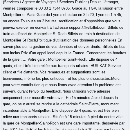
(Services / Agence de Voyages / Services Publics) Depuis l’étranger,
veuillez composer le 00 33 1 7344 0786. Grâce au TGV, la liaison entre
Montpellier et Paris-Gare-de-Lyon s’effectue en 3 h 20, Lyon en 1 h 45,
ou encore Toulouse en 2 heures. rectification et d’opposition que vous
pouvez exercer en écrivant à l’adresse support@kelbillet.com.Billets de
train au départ de Montpellier St Roch,Billets de train à destination de
Montpellier St Roch,Politique d'utilisation des données personnelles.En
savoir plus sur la gestion de vos données et de vos droits. Billets de bus
non inclus.Prix d’un appel local depuis la France. Concernant les horaires
de la gare : ... Votre gare : Montpellier Saint-Roch. Elle dispose de 4
quais, et est très bien reliée aux transports urbains. HURIKAT Service
client et file d'attente. Vos remarques et suggestions sont les
bienvenues, même les plus critiques - et les plus enthousiastes.Merci
pour votre contribution que nous lirons avec attention.Un problème est
survenu durant l'envoi du feedback.Nous utilisons votre adresse
uniquement pour recueillir votre avis. En 15 minutes à pied depuis la
gare, on peut aussi se rendre à la cathédrale Saint-Pierre, monument
incontournable à Montpellier. Elle dispose de 4 quais, et est très bien
reliée aux transports urbains. Située à 15 minutes à pied du centre-ville,
la gare de Montpellier-Saint-Roch est une gare importante, desservie par
les TGV, les TER et les Intercités, à raison de 5 à 10 trains par heure. Si