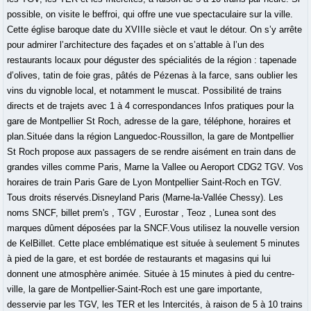
possible, on visite le beffroi, qui offre une vue spectaculaire sur la ville.
Cette église baroque date du XVIIIe siècle et vaut le détour. On s’y arrête
pour admirer l’architecture des façades et on s’attable à l’un des
restaurants locaux pour déguster des spécialités de la région : tapenade
d’olives, tatin de foie gras, pâtés de Pézenas à la farce, sans oublier les
vins du vignoble local, et notamment le muscat. Possibilité de trains
directs et de trajets avec 1 à 4 correspondances Infos pratiques pour la
gare de Montpellier St Roch, adresse de la gare, téléphone, horaires et
plan.Située dans la région Languedoc-Roussillon, la gare de Montpellier
St Roch propose aux passagers de se rendre aisément en train dans de
grandes villes comme Paris, Marne la Vallee ou Aeroport CDG2 TGV. Vos
horaires de train Paris Gare de Lyon Montpellier Saint-Roch en TGV.
Tous droits réservés.Disneyland Paris (Marne-la-Vallée Chessy). Les
noms SNCF, billet prem's , TGV , Eurostar , Teoz , Lunea sont des
marques dûment déposées par la SNCF.Vous utilisez la nouvelle version
de KelBillet. Cette place emblématique est située à seulement 5 minutes
à pied de la gare, et est bordée de restaurants et magasins qui lui
donnent une atmosphère animée. Située à 15 minutes à pied du centre-
ville, la gare de Montpellier-Saint-Roch est une gare importante,
desservie par les TGV, les TER et les Intercités, à raison de 5 à 10 trains