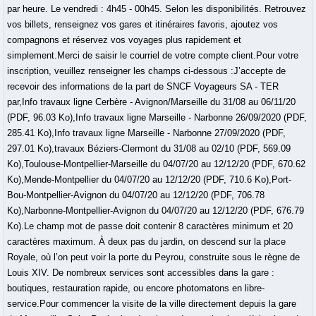
par heure. Le vendredi : 4h45 - 00h45. Selon les disponibilités. Retrouvez
vos billets, renseignez vos gares et itinéraires favoris, ajoutez vos
compagnons et réservez vos voyages plus rapidement et
simplement.Merci de saisir le courriel de votre compte client.Pour votre
inscription, veuillez renseigner les champs ci-dessous :J’accepte de
recevoir des informations de la part de SNCF Voyageurs SA - TER
par,Info travaux ligne Cerbère - Avignon/Marseille du 31/08 au 06/11/20
(PDF, 96.03 Ko),Info travaux ligne Marseille - Narbonne 26/09/2020 (PDF,
285.41 Ko),Info travaux ligne Marseille - Narbonne 27/09/2020 (PDF,
297.01 Ko),travaux Béziers-Clermont du 31/08 au 02/10 (PDF, 569.09
Ko),Toulouse-Montpellier-Marseille du 04/07/20 au 12/12/20 (PDF, 670.62
Ko),Mende-Montpellier du 04/07/20 au 12/12/20 (PDF, 710.6 Ko),Port-
Bou-Montpellier-Avignon du 04/07/20 au 12/12/20 (PDF, 706.78
Ko),Narbonne-Montpellier-Avignon du 04/07/20 au 12/12/20 (PDF, 676.79
Ko).Le champ mot de passe doit contenir 8 caractères minimum et 20
caractères maximum. À deux pas du jardin, on descend sur la place
Royale, où l’on peut voir la porte du Peyrou, construite sous le règne de
Louis XIV. De nombreux services sont accessibles dans la gare :
boutiques, restauration rapide, ou encore photomatons en libre-
service.Pour commencer la visite de la ville directement depuis la gare