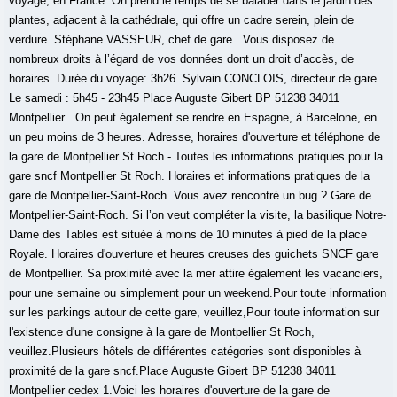
voyage, en France. On prend le temps de se balader dans le jardin des
plantes, adjacent à la cathédrale, qui offre un cadre serein, plein de
verdure. Stéphane VASSEUR, chef de gare . Vous disposez de
nombreux droits à l’égard de vos données dont un droit d’accès, de
horaires. Durée du voyage: 3h26. Sylvain CONCLOIS, directeur de gare .
Le samedi : 5h45 - 23h45 Place Auguste Gibert BP 51238 34011
Montpellier . On peut également se rendre en Espagne, à Barcelone, en
un peu moins de 3 heures. Adresse, horaires d'ouverture et téléphone de
la gare de Montpellier St Roch - Toutes les informations pratiques pour la
gare sncf Montpellier St Roch. Horaires et informations pratiques de la
gare de Montpellier-Saint-Roch. Vous avez rencontré un bug ? Gare de
Montpellier-Saint-Roch. Si l’on veut compléter la visite, la basilique Notre-
Dame des Tables est située à moins de 10 minutes à pied de la place
Royale. Horaires d'ouverture et heures creuses des guichets SNCF gare
de Montpellier. Sa proximité avec la mer attire également les vacanciers,
pour une semaine ou simplement pour un weekend.Pour toute information
sur les parkings autour de cette gare, veuillez,Pour toute information sur
l'existence d'une consigne à la gare de Montpellier St Roch,
veuillez.Plusieurs hôtels de différentes catégories sont disponibles à
proximité de la gare sncf.Place Auguste Gibert BP 51238 34011
Montpellier cedex 1.Voici les horaires d'ouverture de la gare de