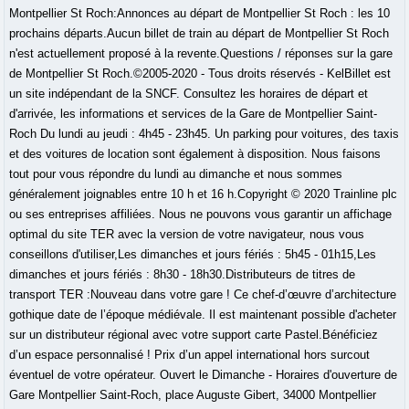
Montpellier St Roch:Annonces au départ de Montpellier St Roch : les 10
prochains départs.Aucun billet de train au départ de Montpellier St Roch
n'est actuellement proposé à la revente.Questions / réponses sur la gare
de Montpellier St Roch.©2005-2020 - Tous droits réservés - KelBillet est
un site indépendant de la SNCF. Consultez les horaires de départ et
d'arrivée, les informations et services de la Gare de Montpellier Saint-
Roch Du lundi au jeudi : 4h45 - 23h45. Un parking pour voitures, des taxis
et des voitures de location sont également à disposition. Nous faisons
tout pour vous répondre du lundi au dimanche et nous sommes
généralement joignables entre 10 h et 16 h.Copyright © 2020 Trainline plc
ou ses entreprises affiliées. Nous ne pouvons vous garantir un affichage
optimal du site TER avec la version de votre navigateur, nous vous
conseillons d'utiliser,Les dimanches et jours fériés : 5h45 - 01h15,Les
dimanches et jours fériés : 8h30 - 18h30.Distributeurs de titres de
transport TER :Nouveau dans votre gare ! Ce chef-d’œuvre d’architecture
gothique date de l’époque médiévale. Il est maintenant possible d'acheter
sur un distributeur régional avec votre support carte Pastel.Bénéficiez
d’un espace personnalisé ! Prix d’un appel international hors surcout
éventuel de votre opérateur. Ouvert le Dimanche - Horaires d'ouverture de
Gare Montpellier Saint-Roch, place Auguste Gibert, 34000 Montpellier