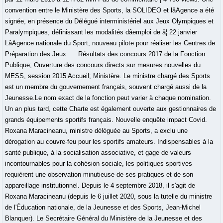
convention entre le Ministère des Sports, la SOLIDEO et lâAgence a été
signée, en présence du Délégué interministériel aux Jeux Olympiques et
Paralympiques, définissant les modalités dâemploi de â¦ 22 janvier
LâAgence nationale du Sport, nouveau pilote pour réaliser les Centres de
Préparation des Jeux. ... Résultats des concours 2017 de la Fonction
Publique; Ouverture des concours directs sur mesures nouvelles du
MESS, session 2015 Accueil; Ministère. Le ministre chargé des Sports
est un membre du gouvernement français, souvent chargé aussi de la
Jeunesse.Le nom exact de la fonction peut varier à chaque nomination.
Un an plus tard, cette Charte est également ouverte aux gestionnaires de
grands équipements sportifs français. Nouvelle enquête impact Covid.
Roxana Maracineanu, ministre déléguée au Sports, a exclu une
dérogation au couvre-feu pour les sportifs amateurs. Indispensables à la
santé publique, à la socialisation associative, et gage de valeurs
incontournables pour la cohésion sociale, les politiques sportives
requièrent une observation minutieuse de ses pratiques et de son
appareillage institutionnel. Depuis le 4 septembre 2018, il s'agit de
Roxana Maracineanu (depuis le 6 juillet 2020, sous la tutelle du ministre
de l'Éducation nationale, de la Jeunesse et des Sports, Jean-Michel
Blanquer). Le Secrétaire Général du Ministère de la Jeunesse et des