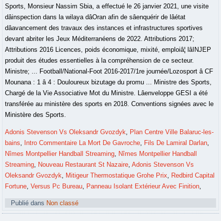
Sports, Monsieur Nassim Sbia, a effectué le 26 janvier 2021, une visite
dâinspection dans la wilaya dâOran afin de sâenquérir de lâétat
dâavancement des travaux des instances et infrastructures sportives
devant abriter les Jeux Méditerranéens de 2022. Attributions 2017;
Attributions 2016 Licences, poids économique, mixité, emploiâ¦ lâINJEP
produit des études essentielles à la compréhension de ce secteur.
Ministre; ... Football/National-Foot 2016-2017/1re journée/Lozosport â CF
Mounana : 1 â 4 : Douloureux bizutage du promu ... Ministre des Sports,
Chargé de la Vie Associative Mot du Ministre. Lâenveloppe GESI a été
transférée au ministère des sports en 2018. Conventions signées avec le
Ministère des Sports.
Adonis Stevenson Vs Oleksandr Gvozdyk
,
Plan Centre Ville Balaruc-les-
bains
,
Intro Commentaire La Mort De Gavroche
,
Fils De Lamiral Darlan
,
Nîmes Montpellier Handball Streaming
,
Nîmes Montpellier Handball
Streaming
,
Nouveau Restaurant St Nazaire
,
Adonis Stevenson Vs
Oleksandr Gvozdyk
,
Mitigeur Thermostatique Grohe Prix
,
Redbird Capital
Fortune
,
Versus Pc Bureau
,
Panneau Isolant Extérieur Avec Finition
,
Publié dans
Non classé