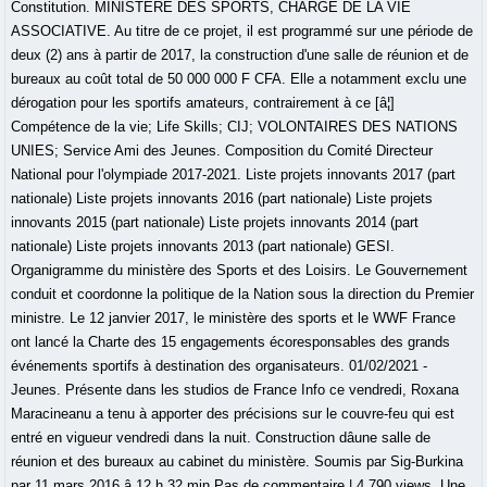
Constitution. MINISTÈRE DES SPORTS, CHARGE DE LA VIE
ASSOCIATIVE. Au titre de ce projet, il est programmé sur une période de
deux (2) ans à partir de 2017, la construction d'une salle de réunion et de
bureaux au coût total de 50 000 000 F CFA. Elle a notamment exclu une
dérogation pour les sportifs amateurs, contrairement à ce [â¦]
Compétence de la vie; Life Skills; CIJ; VOLONTAIRES DES NATIONS
UNIES; Service Ami des Jeunes. Composition du Comité Directeur
National pour l'olympiade 2017-2021. Liste projets innovants 2017 (part
nationale) Liste projets innovants 2016 (part nationale) Liste projets
innovants 2015 (part nationale) Liste projets innovants 2014 (part
nationale) Liste projets innovants 2013 (part nationale) GESI.
Organigramme du ministère des Sports et des Loisirs. Le Gouvernement
conduit et coordonne la politique de la Nation sous la direction du Premier
ministre. Le 12 janvier 2017, le ministère des sports et le WWF France
ont lancé la Charte des 15 engagements écoresponsables des grands
événements sportifs à destination des organisateurs. 01/02/2021 -
Jeunes. Présente dans les studios de France Info ce vendredi, Roxana
Maracineanu a tenu à apporter des précisions sur le couvre-feu qui est
entré en vigueur vendredi dans la nuit. Construction dâune salle de
réunion et des bureaux au cabinet du ministère. Soumis par Sig-Burkina
par 11 mars 2016 â 12 h 32 min Pas de commentaire | 4 790 views. Une