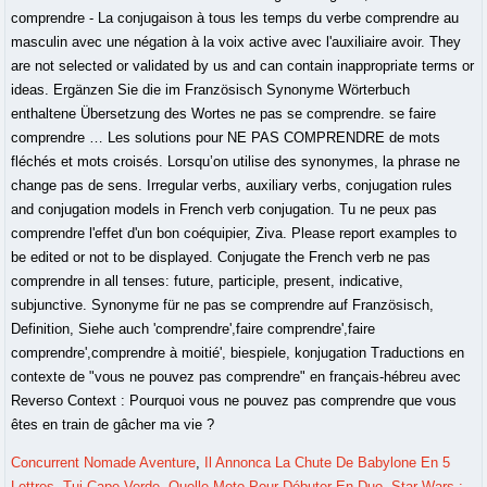
Concurrent Nomade Aventure
,
Il Annonca La Chute De Babylone En 5
Lettres
,
Tui Cape Verde
,
Quelle Moto Pour Débuter En Duo
,
Star Wars :