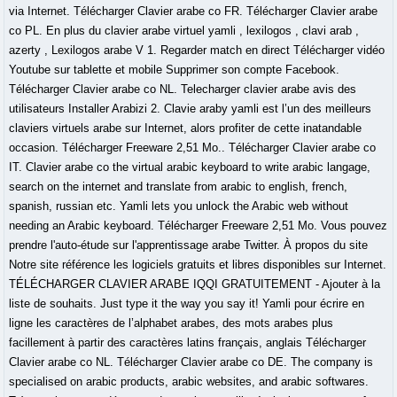
via Internet. Télécharger Clavier arabe co FR. Télécharger Clavier arabe
co PL. En plus du clavier arabe virtuel yamli , lexilogos , clavi arab ,
azerty , Lexilogos arabe V 1. Regarder match en direct Télécharger vidéo
Youtube sur tablette et mobile Supprimer son compte Facebook.
Télécharger Clavier arabe co NL. Telecharger clavier arabe avis des
utilisateurs Installer Arabizi 2. Clavie araby yamli est l’un des meilleurs
claviers virtuels arabe sur Internet, alors profiter de cette inatandable
occasion. Télécharger Freeware 2,51 Mo.. Télécharger Clavier arabe co
IT. Clavier arabe co the virtual arabic keyboard to write arabic langage,
search on the internet and translate from arabic to english, french,
spanish, russian etc. Yamli lets you unlock the Arabic web without
needing an Arabic keyboard. Télécharger Freeware 2,51 Mo. Vous pouvez
prendre l'auto-étude sur l'apprentissage arabe Twitter. À propos du site
Notre site référence les logiciels gratuits et libres disponibles sur Internet.
TÉLÉCHARGER CLAVIER ARABE IQQI GRATUITEMENT - Ajouter à la
liste de souhaits. Just type it the way you say it! Yamli pour écrire en
ligne les caractères de l’alphabet arabes, des mots arabes plus
facillement à partir des caractères latins français, anglais Télécharger
Clavier arabe co NL. Télécharger Clavier arabe co DE. The company is
specialised on arabic products, arabic websites, and arabic softwares.