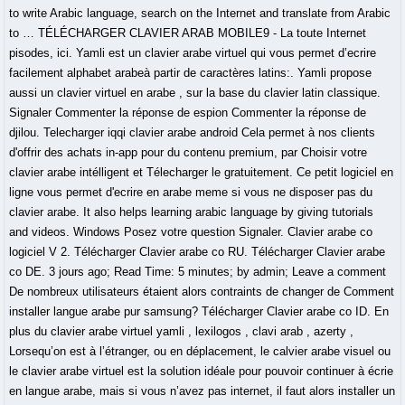
to write Arabic language, search on the Internet and translate from Arabic
to … TÉLÉCHARGER CLAVIER ARAB MOBILE9 - La toute Internet
pisodes, ici. Yamli est un clavier arabe virtuel qui vous permet d’ecrire
facilement alphabet arabeà partir de caractères latins:. Yamli propose
aussi un clavier virtuel en arabe , sur la base du clavier latin classique.
Signaler Commenter la réponse de espion Commenter la réponse de
djilou. Telecharger iqqi clavier arabe android Cela permet à nos clients
d'offrir des achats in-app pour du contenu premium, par Choisir votre
clavier arabe intélligent et Télecharger le gratuitement. Ce petit logiciel en
ligne vous permet d'ecrire en arabe meme si vous ne disposer pas du
clavier arabe. It also helps learning arabic language by giving tutorials
and videos. Windows Posez votre question Signaler. Clavier arabe co
logiciel V 2. Télécharger Clavier arabe co RU. Télécharger Clavier arabe
co DE. 3 jours ago; Read Time: 5 minutes; by admin; Leave a comment
De nombreux utilisateurs étaient alors contraints de changer de Comment
installer langue arabe pur samsung? Télécharger Clavier arabe co ID. En
plus du clavier arabe virtuel yamli , lexilogos , clavi arab , azerty ,
Lorsequ’on est à l’étranger, ou en déplacement, le calvier arabe visuel ou
le clavier arabe virtuel est la solution idéale pour pouvoir continuer à écrie
en langue arabe, mais si vous n’avez pas internet, il faut alors installer un