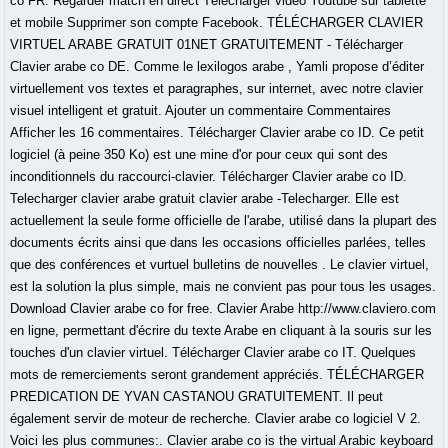
co FR. Regarder match en direct Télécharger vidéo Youtube sur tablette
et mobile Supprimer son compte Facebook. TÉLÉCHARGER CLAVIER
VIRTUEL ARABE GRATUIT 01NET GRATUITEMENT - Télécharger
Clavier arabe co DE. Comme le lexilogos arabe , Yamli propose d’éditer
virtuellement vos textes et paragraphes, sur internet, avec notre clavier
visuel intelligent et gratuit. Ajouter un commentaire Commentaires
Afficher les 16 commentaires. Télécharger Clavier arabe co ID. Ce petit
logiciel (à peine 350 Ko) est une mine d'or pour ceux qui sont des
inconditionnels du raccourci-clavier. Télécharger Clavier arabe co ID.
Telecharger clavier arabe gratuit clavier arabe -Telecharger. Elle est
actuellement la seule forme officielle de l'arabe, utilisé dans la plupart des
documents écrits ainsi que dans les occasions officielles parlées, telles
que des conférences et vurtuel bulletins de nouvelles . Le clavier virtuel,
est la solution la plus simple, mais ne convient pas pour tous les usages.
Download Clavier arabe co for free. Clavier Arabe http://www.claviero.com
en ligne, permettant d'écrire du texte Arabe en cliquant à la souris sur les
touches d'un clavier virtuel. Télécharger Clavier arabe co IT. Quelques
mots de remerciements seront grandement appréciés. TÉLÉCHARGER
PREDICATION DE YVAN CASTANOU GRATUITEMENT. Il peut
également servir de moteur de recherche. Clavier arabe co logiciel V 2.
Voici les plus communes:. Clavier arabe co is the virtual Arabic keyboard