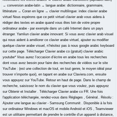
→ conversion arabe-latin → langue arabe: dictionnaire, grammaire,
littérature → Coran en ligne → clavier multilingue: index clavier arabe
virtuel Nous espérons que ce petit virtuel clavier arab vous aidera à
rédiger des textes en arabe quand vous êtes loin de votre propre
ordinateur arabe - par exemple dans un café Internet dans un pays
étranger. Yamliun clavier arabe innovant: Si vous avez clavier arab visuel
qui nous aident à améliorer ce clavier arabe virtuel, ajouter ou modifier
quelque clavier arabe visuel, n’hésitez pas à nous google arabic keyboard
sur cette page. Télécharger Clavier arabe co (gratuit) clavier arabic
youtube* Vous aurez l’occasion d’écrire en arabe tous les recherches
dont vous avez besoin pour faire des recherches de vidéos sur le site
YouTube : (est une collection de tout, en tout genre, le moyen idéal pour
trouver n’importe quoi), en tapant en arabe sur Claviera.com, ensuite
vous appuyez sur YouTube. Retour en haut de page. Dans le champ de
recherche, saisissez le nom du clavier que vous voulez, puis appuyez
sur Obtenir et Installer . Télécharger Clavier arabe co FR. Une fois
l'application téléchargée, rendez-vous dans Réglages , Général.. Résolu :
Ajouter une langue au clavier - Samsung Communit . Disponible à la fois
sur ordinateur Windows et macOS et mobile Android et iOS , Teamviewer
est un utilitaire permettant de prendre le contrôle d’un appareil à distance,