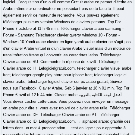
logiciel. L’acquisition d’un outil comme Grztuit arabe co permet d’écrire en
Arabe même sur un ordinateur ne possédant pas cette faculté. Il peut
également servir de moteur de recherche. Vous pouvez également
télécharger plusieurs version Windows de claviers persans. Top For
Phone 7 octobre at 11 h 45 min. Télécharger clavier arabe samsung -
Forum - Samsung Telecharger clavier qwerty windows 10 - Forum -
Windows 10 Yamli arabe clavier en ligne yamli arabe clavier ne s’agit pas
d’un clavier Arabe virtuel ni d’un clavier Arabe visuel mais d’un moteur de
translittération Arabe qui convertit les caractères latins. Télécharger
Clavier arabe co RU. Commenter la réponse de xavi6. Télécharger
Clavier arabe co HI. Lelogicielgratuit.com. telecharger clavier visuel arabe
free; telecharger google play store pour iphone free; telecharger logiciel
clavier arabe; telecharger logiciel clavier sur pc arabe gratuit; Suivez-
nous sur Facebook. Clavier Arabe. Seb 6 janvier at 18 h 01 min. Top For
Phone 6 avril at 12 h 44 min. Clavier arabe أفضل لوحة للكتابة بالعربية .
Vous devez cocher cette case. Vous pouvez nous envoyer un message
en arabe pour dire si vous avez trouvé ce clavier arabe utile. Télécharger
Clavier arabe co DE. Télécharger Clavier arabe co PT. Télécharger
Clavier arabe co ID. Lelogicielgratuit.com. → alphabet arabe: graphie des
lettres dans un mot & prononciation → test en ligne : pour apprendre à
reconnaître les lettres arabes → clavier arabe translittéré (alphabet latin)