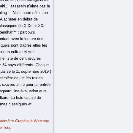
ahl , l’assassin n’aime pas la
ng … Voici notre sélection
 A acheter en début de
 classiques du XIXe et XXe
tendhal*** : parcours
ontact avec la lecture des
uels sont d'après elles les
ner sa culture et son
une liste de cent œuvres
 de 54 pays différents. Chaque
ctualisé le 11 septembre 2019 )
emière de lire les textes
s œuvres à lire pour la rentrée
Magnard Une évaluation aura
taire. La liste essaie de
oèmes classiques et
Paramètre Graphique Warzone
re Tous
,