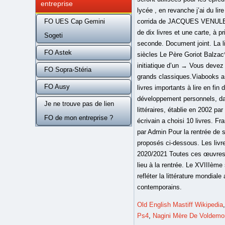
entreprise
lycée , en revanche j’ai du lir
FO UES Cap Gemini
corrida de JACQUES VENULETH 
de dix livres et une carte, à 
Sogeti
seconde. Document joint. La l
FO Astek
siècles Le Père Goriot Balzac*
initiatique d’un → Vous devez 
FO Sopra-Stéria
grands classiques.Viabooks a 
FO Ausy
livres importants à lire en fi
développement personnels, dan
Je ne trouve pas de lien
littéraires, établie en 2002 pa
FO de mon entreprise ?
écrivain a choisi 10 livres. Fr
par Admin Pour la rentrée de 
proposés ci-dessous. Les livres
2020/2021 Toutes ces œuvres s
lieu à la rentrée. Le XVIIIème
refléter la littérature mondia
contemporains.
Old English Mastiff Wikipedia
Ps4
,
Nagini Mère De Voldemo