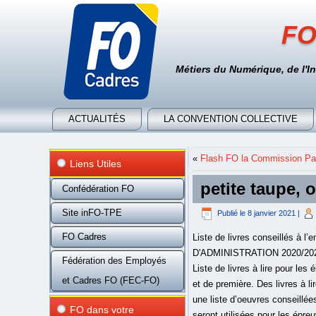
FO
Métiers du Numérique, de l'I
ACTUALITÉS
LA CONVENTION COLLECTIVE
«
Flash FO la Commission Par
Liens Utiles
petite taupe, 
Confédération FO
Site inFO-TPE
Publié le
8 janvier 2021
|
FO Cadres
Liste de livres conseillés à
D'ADMINISTRATION 2020/2021 
Fédération des Employés
Liste de livres à lire pour l
et Cadres FO (FEC-FO)
et de première. Des livres à l
une liste d’oeuvres conseillées 
FO dans votre
seront utilisées pour les épreu