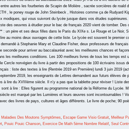
e entre autres les fourberies de Scapin de Molière , sacrée sorcières de roald d
, le poney rouge de John Steinbeck , Histoires comme ça de Rudyard Kipli
prix modiques, qui vous suivront du lycée jusque dans vos études supérieures.
iste des oeuvres à étudier pour le bac de français 2020 vient de tomber. Des
* : un père et ses deux filles dans le Paris du XIXe s. Le Rouge et Le Noir, S
lire au moins deux ouvrages de cette liste. Le lycée est souvent le premier c
demandé à Stephanie Mary et Claudine Fisher, deux professeurs de français q
n de seconde pour arriver au baccalauréat avec les meilleures chances et façon
s les meilleures conditions. Les 100 meilleurs livres de tous les temps est 
r le Cercle norvégien du livre à partir des propositions de 100 écrivains issus
ançais : liste des textes à lire (Rentrée 2019 en Première) lundi 3 juin 2019 (a
septembre 2019, les enseignants de Lettres demandent aux futurs élèves de pr
 à lire du XVIIIème siècle. Il n’y a pas que la tablette pour réviser ! Liste de
ont à lire : Elles figurent au programme national de la Réforme du Lycée. 
 siècle est marqué par les Lumières et leurs œuvres sont incontournables ! Vol
le avec des livres de pays, cultures et âges différents. Le livre de poche; 90 p
,
Maladies Des Moutons Symptômes
,
Escape Game Visio Gratuit
,
Meilleur 
rt
,
Pouic Pouic Chanson
,
Exercice De Math 5ème Nombre Relatif
,
Seul Cont