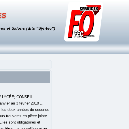
es
es et Salons (dits "Syntec")
S DE LYCÉE; CONSEIL
ier au 3 février 2018 ...
nt les deux années de seconde
ous trouverez en pièce jointe
Elles sont obligatoires et
s titres , ni au collège ni au