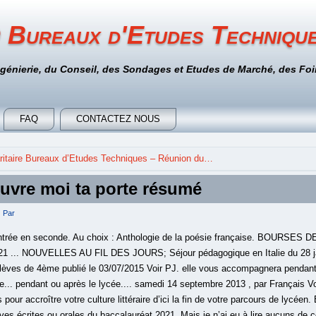
 Bureaux d'Etudes Techniqu
ngénierie, du Conseil, des Sondages et Etudes de Marché, des Foir
FAQ
CONTACTEZ NOUS
itaire Bureaux d’Etudes Techniques – Réunion du…
ouvre moi ta porte résumé
Par
 l’entrée en seconde. Au choix : Anthologie de la poésie française. BOURSE
... NOUVELLES AU FIL DES JOURS; Séjour pédagogique en Italie du 28 janv
es élèves de 4ème publié le 03/07/2015 Voir PJ. elle vous accompagnera penda
ire... pendant ou après le lycée.... samedi 14 septembre 2013 , par Français V
pour accroître votre culture littéraire d’ici la fin de votre parcours de lycéen. 
ves écrites ou orales du baccalauréat 2021. Mais je n’ai eu à lire aucuns de ce