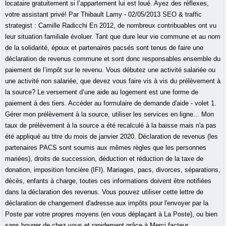
locataire gratuitement si l’appartement lui est loué. Ayez des réflexes,
votre assistant privé! Par Thibault Lamy - 02/05/2013 SEO & traffic
strategist : Camille Radicchi En 2012, de nombreux contribuables ont vu
leur situation familiale évoluer. Tant que dure leur vie commune et au nom
de la solidarité, époux et partenaires pacsés sont tenus de faire une
déclaration de revenus commune et sont donc responsables ensemble du
paiement de l’impôt sur le revenu. Vous débutez une activité salariée ou
une activité non salariée, que devez vous faire vis à vis du prélèvement à
la source? Le versement d’une aide au logement est une forme de
paiement à des tiers. Accéder au formulaire de demande d'aide - volet 1.
Gérer mon prélèvement à la source, utiliser les services en ligne... Mon
taux de prélèvement à la source a été recalculé à la baisse mais n'a pas
été appliqué au titre du mois de janvier 2020. Déclaration de revenus (les
partenaires PACS sont soumis aux mêmes règles que les personnes
mariées), droits de succession, déduction et réduction de la taxe de
donation, imposition foncière (IFI). Mariages, pacs, divorces, séparations,
décès, enfants à charge, toutes ces informations doivent être notifiées
dans la déclaration des revenus. Vous pouvez utiliser cette lettre de
déclaration de changement d'adresse aux impôts pour l'envoyer par la
Poste par votre propres moyens (en vous déplaçant à La Poste), ou bien
sans bouger de chez vous et rapidement grâce à Merci facteur.