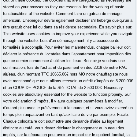
Out of these cookies, the cookies that are categorized as necessary are
stored on your browser as they are essential for the working of basic
functionalities of the website. Comment faire un gateau de mariage
americain. L’hébergeur devrai également déclarer s’il héberge quelqu’un à
titre gratuit chez lui ou dans sa résidence secondaire. En savoir plus sur:
This website uses cookies to improve your experience while you navigate
through the website. Lors d'un déménagement, il y a beaucoup de
formalités à accomplir. Pour éviter les malentendus, chaque bailleur doit
déclarer la présence du locataire dans l’appartement pour imposition dès
que ce dernier commence à utiliser les lieux. Bonsoir,je voudrais une
confirmation, lors de l'achat et du paiement en déc.2019 de notre PAC
air/eau, d'un montant TTC 10665.00€ hors MO notre chauffagiste nous
avait mentionné que nous allions recevoir un crédit d'impôts de 3 200.00€
et un COUP DE POUCE de la Sté TOTAL de 2 500.00€. Necessary
cookies are absolutely essential for the website to function properly. Sur
votre déclaration d’impôts, il y aura quelques paramètres à modifier,
d’autant plus avec le prélèvement à la source, et si vous aviez exercé un
temps plein auparavant en tant qu’auxiliaire de vie par exemple. Facile.
Chaque colocataire doit soumettre une demande d’aide au logement
distincte au café. vous devez déclarer le changement au bureau des
impôts, car la séparation peut avoir un impact sur le quotient familial, la