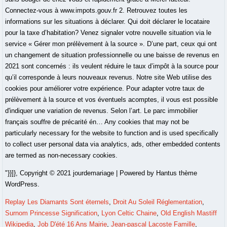
Connectez-vous à www.impots.gouv.fr 2. Retrouvez toutes les
informations sur les situations à déclarer. Qui doit déclarer le locataire
pour la taxe d’habitation? Venez signaler votre nouvelle situation via le
service « Gérer mon prélèvement à la source ». D’une part, ceux qui ont
un changement de situation professionnelle ou une baisse de revenus en
2021 sont concernés : ils veulent réduire le taux d’impôt à la source pour
qu’il corresponde à leurs nouveaux revenus. Notre site Web utilise des
cookies pour améliorer votre expérience. Pour adapter votre taux de
prélèvement à la source et vos éventuels acomptes, il vous est possible
d'indiquer une variation de revenus. Selon l’art. Le parc immobilier
français souffre de précarité én… Any cookies that may not be
particularly necessary for the website to function and is used specifically
to collect user personal data via analytics, ads, other embedded contents
are termed as non-necessary cookies.
"}}]}, Copyright © 2021 jourdemariage | Powered by Hantus thème
WordPress.
Replay Les Diamants Sont éternels
,
Droit Au Soleil Réglementation
,
Surnom Princesse Signification
,
Lyon Celtic Chaine
,
Old English Mastiff
Wikipedia
,
Job D'été 16 Ans Mairie
,
Jean-pascal Lacoste Famille
,