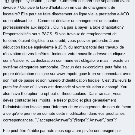
"}},{"@type":"Question","name":"Comment déclarer une séparation avant
divorce ? Qui paie la taxe d’habitation en cas de changement de
locataire? Elle peut se faire directement en ligne via la prestation e-ACO
ou en utilisant le … Comment déclarer un changement de situation
professionnelle aux impôts . Qui n’a pas à payer la taxe d’habitation?
Responsabilités sous PACS. Si vos travaux de remplacement de
fenêtres étaient éligibles à ce crédit, vous pouviez prétendre à une
déduction fiscale équivalente à 15 % du montant total des travaux de
rénovation de vos fenêtres. Indiquez votre nouvelle adresse et cliquez
sur « Valider ». La déclaration commune est obligatoire mais il existe un
système dérogatoire temporaire. Chacun des ex-conjoints peut faire sa
propre déclaration en ligne sur www.impots.gouv.fr en se connectant avec
son mot de passe et son numéro d’identification fiscale. C'est d'ailleurs la
première étape où il vous est demandé si votre situation a changé. You
also have the option to opt-out of these cookies. Dans ce cas, vous
devez contacter les impôts, le trésor public et plus généralement
l'administration fiscale pour l'informer de ce changement de nom de façon
à ce qu'elle prenne en compte cette modification dans vos prochaines
correspondances. ","acceptedAnswer":{"@type":"Answer","text":"
Elle peut être établie par acte sous signature privée contresigné par