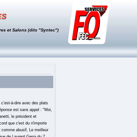
es
es et Salons (dits "Syntec")
anvier 2021, 08:09 . En effet, son invité du jour et lui ont bien failli détruire tout le plateau de Touche pas à mon poste. Benjamin Castaldi se souvient de sa grand-mère Simone Signoret et d'Yves Montand, le père adoptif de sa mère Catherine Allégret, dont il fut proche jusqu'à la fin de leur vie, dans leur maison d'Autheuil. La solution proposée est aussi simple qu’efficace. | Castaldi et la pub "Comme j'aime" Posté par Chris064 à 13:18 - PHOTOMONTAGES "PEOPLE" - Commentaires [0] - Permalien 06 juillet 2019. Pas vexé pour un sou, le chroniqueur lui a répondu avec humour sur le réseau social. - Mis à jour le mar. Je ne défend pas Comme J'aime, mais pas forcément. 21/08/2018 à 17h04 EXCLU CLOSER - Après avoir posté un sketch vidéo avec Loana sur Instagram, Benjamin Castaldi a été accusé de grossophobie et de sexisme. Né en fin de 3ème décan, après le 18 juillet, vous pourriez avoir une prise de conscience lumineuse en ce qui concerne une relation qui vous pose problème. Soit ce qu’il faut globalement, chez une femme, pour maintenir son métabolisme de base. Pourquoi, qu’est-ce qu’il y a ? Mais on peut être beau et gros », a-t-il plaisanté, avant de reprendre sur un ton plus sérieux : « C’est quoi votre contrat avec Comme J’aime ? Jean-Claude Van Damme himself, aware et en os, a choisi le plateau du Grand Cactus pour son come-back en Belgique. - Mis à jour le mar. Découvrez en images les stars les plus prétentieuses de la planète people. La Covid-19, le cancer, les hémorroïdes, les cors aux pieds : tout ! Denis Brogniart (Koh Lanta) ambassadeur du courtier Assu 2000. Benjamin Castaldi dévoile les conditions hallucinantes de son contrat avec Comme J’aime (Vidéo) Publié par Justine le 03 Mar 2020 à 15:00 Egérie depuis quelque temps pour la société Comme J’aime , Benjamin Castaldi a décidé de révéler les dessous surprenants de son contrat sur le plateau de TPMP. Souvent il suffit juste de mieux manger soi même à … Si les entrées d