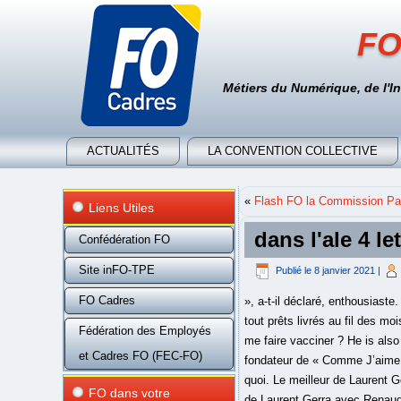
FO
Métiers du Numérique, de l'I
ACTUALITÉS
LA CONVENTION COLLECTIVE
«
Flash FO la Commission Par
Liens Utiles
dans l'ale 4 le
Confédération FO
Site inFO-TPE
Publié le
8 janvier 2021
|
FO Cadres
», a-t-il déclaré, enthousiaste. Sur le principe, Régime Box ou Comme J’aime fonctionne de la même façon, c’est-à-dire avec des plats tout prêts livrés au fil des mois. Et quand Mademoiselle Jade lui demande s'il compte se faire vacciner, la réponse est sans appel : "Moi, me faire vacciner ? He is also the great-great … Quel est votre avis sur nos sujets du moment ? Bernard Canetti, le président et fondateur de « Comme J’aime » compte maintenant s’attaquer au surpoids des automobiles. Et je suis d'accord que c'est du n'importe quoi. Le meilleur de Laurent Gerra avec Benjamin Castaldi et Didier Raoult, Signaler le commentaire suivant comme abusif, Le meilleur de Laurent Gerra avec Renaud et Roselyne Bachelot, La chronique de Laurent Gerra du 8 janvier, La chronique de Laurent Gerra du 7 janvier, La chronique de Laurent Gerra du 6 janvier 2021, Coronavirus : non, la France n'a pas gardé le contrôle de l'épidémie, Les poissons d'avril sont bons pour la santé, Plainte contre Blanquer : "lamentable", selon lui. Afin d'assurer la sécurité et la qualité de ce site, nous vous demandons de vous identifier pour laisser vos commentaires. 03 mars 2020 à 10h49 » Et le chroniqueur de réagir : « Je crois que dans les retours, c’était plutôt porteur, c’est vrai ! Il est devenu l'une des stars de la télé en incarnant certaines publicités de sa marque Comme j'aime. He is the winner of the fifth season of the television show Nouvelle Star, aired on the French Television M6 channel. La campagne de vaccination contre la Covid-19 suit son cours. VIDÉO – Benjamin Castaldi révèle le salaire indécent de Nabilla sur Amazon, VIDÉO – Stars à Nu : Benjamin Castaldi et Gilles Verdez jouent le jeu jusqu'au bout sur le plateau de TPMP, VIDÉO – Benjamin Castaldi en larmes après la déclaration de sa femme Aurore pour la Saint-Valentin, VIDÉO – Benjamin Castaldi moins bankable : ces amis qui lui ont tourné le dos, Un site du groupe Prisma Média (G+J Network), mar. Il imagine avec tendresse leur rencontre, et fait le récit de cet amour extraordinaire. Campant sur ses positions, le Professeur réitère : "Ça guérit tout la chloroquine ! Benjamin Castaldi confie que pendant les f
Fédération des Employés
et Cadres FO (FEC-FO)
FO dans votre