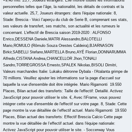
+9,40 mio. 25,7, Joueurs étrangers: Elle montre toutes les informations
personnelles telles que l’âge, la nationalité, les détails de contrats et la
valeur actuelle. 25,7, Joueurs étrangers: dans l'équipe nationale: 8,
Stade: Brescia - Voici l’aperçu du club de Serie B, comprenant ses stats,
ses valeurs de transfert, ses matchs, son actualité et les rumeurs le
concernant. L'effectif de Brescia saison 2019-2020 : ALFONSO
Enrico,DESSENA Daniele,MATRI Alessandro,BALOTELLI
Mario,ROMULO (Rômulo Souza Orestes Caldeira),BJARNASON
Birkir,SABELLI Stefano,MARTELLA Bruno,AYÉ Florian,DONNARUMMA
Alfredo,CISTANA Andrea,CHANCELLOR Jhon,TONALI
Sandro,TORREGROSSA Ernesto,SPALEK Nikolas,BISOLI Dimitri,
Valeurs marchandes Italie: Lukaku détronne Dybala - l'Atalanta grimpe de
70 millions. Veuillez ajouter les informations sur la page d'accueil sur
laquelle la vue d'ensemble doit être intégrée. Mario Rigamonti 19.550
Places, Bilan actuel des transferts: Taille de l'effectif: Detaillé. Activez
JavaScript pour pouvoir utiliser le site. €, Avec l'iFrame, vous pouvez
intégrer cette vue d'ensemble de l'effectif sur votre page. 8, Stade: Cette
page montre la vue détaillée de l’effectif actuel. Mario Rigamonti 19.550
Places, Bilan actuel des transferts: Effectif Brescia Calcio Cette page
montre la vue détaillée de l’effectif actuel. dans l'équipe nationale:
Activez JavaScript pour pouvoir utiliser le site. - Soccerway Vous