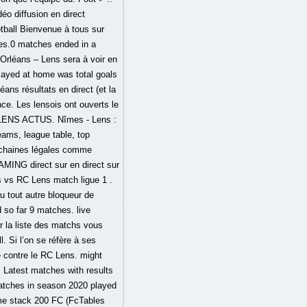
o diffusion en direct
tball Bienvenue à tous sur
ches.0 matches ended in a
Orléans – Lens sera à voir en
played at home was total goals
ns résultats en direct (et la
ce. Les lensois ont ouverts le
C LENS ACTUS. Nîmes - Lens :
eams, league table, top
s chaines légales comme
NG direct sur en direct sur
ans vs RC Lens match ligue 1 .
 tout autre bloqueur de
 so far 9 matches. live
la liste des matchs vous
. Si l’on se réfère à ses
e contre le RC Lens. might
 Latest matches with results
matches in season 2020 played
ame stack 200 FC (FcTables