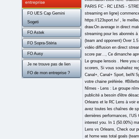
entreprise
PARIS FC - RC LENS - STREAMIN
FO UES Cap Gemini
streaming en ligne) commence
https://123sport.tv/ , le meil
Sogeti
draw.On average in direct mat
FO Astek
streaming pour les abonnés à 
(team and opponent) Over 1.5 
FO Sopra-Stéria
vidéo diffusion en direct str
FO Ausy
score par…, Ce dimanche aprè
Le groupe lensois . Here you 
Je ne trouve pas de lien
scorers, Si vous souhaitez r
FO de mon entreprise ?
Canal+, Canal+ Sport, beIN
votre chaine préférée. #Billet
Nîmes - Lens : Le groupe nîm
publicité a besoin d'être désa
Orleans et le RC Lens à voi
avez toutes les chaînes de spo
dernières performances, l’US 
interest you. In 1 (50.00%) m
Lens vs Orleans, Check our pr
at home was total goals (team