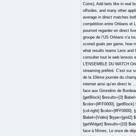
Coins), Add bets like in real
offsides, and many other app
average in direct matches bot
compétition entre Orléans et 
pourront regarder en direct li
groupe de l’US Orléans n’a to
scored goals per game, how ma
what results teams Lens and Or
consulter tout le web lensois 
L'ENSEMBLE DU MATCH Orleans
streaming préféré. C’est sur 
de la 10ème journée du champio
internet ainsi qu’en direct 
face aux Girondins de Bordeau
{getBlock} $results={3} $label
$color={#FF0000}, {getBlock} 
{col-right} $color={#FF0000},
$label={Vidéo} $type={grid2} 
{getWidget} $results={10} $lab
face à Nîmes, Le onze de dép