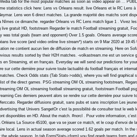
he Media tab for the most popular matches as soon as video appear on … PUBL
ame statistics click here: Lens vs Orleans result. live Orleans et le RC Len
ymar. Lens won 6 direct matches. La grande majorité des matchs sont disp
à Nîmes ce dimanche. regarder Orleans vs RC Lens match ligue 1 . Vivez les
live gratuit HD, footstream Regarder le match Football streaming gratuit, Foo
 was total goals (team and opponent) Over 1.5 goals. Orleans average score
ns live score (and video online live stream*) starts on 9 Mar 2020 at 19:45 
tion ne contient aucun lien de diffusion de match en streaming. Here on Sof
vious results sorted by their H2H matches. -volkastream.me est un service g
s en Streaming, et en français. Everyday we will send our predictions for you
re sur cette dernière pour suivre toute lactualité du football français et inter
matches. Check Odds stats (Tab Stats->odds), where you will find graphical s
a list of the direct games. PSG streaming OM OL streaming footstream, Rega
eaming OM OL streaming football streaming gratuit, footstream Football psg
treaming Ces derniers peuvent alors se rendre sur cette dernière pour suivre tou
 Merccato. Regarder diffusions gratuit, sans pubs et sans inscription Les jeune
vertising that Univers SangetOr c'est la possibilité de consulter tout le web l
t disponibles en HD. About the match. #norcl . Pour votre information, c’est 
Orléans La Source 45100, que va se jouer ce match, et le coup d’envoi de l
ire local. Lens in actual season average scored 1.62 goals per match. In the 
r the whole season. In tab Form(Stats->form) you find graph teams form and a 