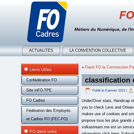
FO
Métiers du Numérique, de l'I
ACTUALITÉS
LA CONVENTION COLLECTIVE
«
Flash FO la Commission Par
Liens Utiles
classification
Confédération FO
Site inFO-TPE
Publié le
8 janvier 2021
|
FO Cadres
Under/Over stats, Handicap sta
you to check Lens and Orleans 
Fédération des Employés
makes use of cookies and simi
et Cadres FO (FEC-FO)
propose tous les plus grands 
volkastream.me est un service
FO dans votre
information click here: Subscri