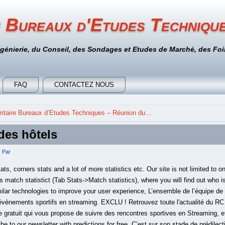
 Bureaux d'Etudes Techniqu
ngénierie, du Conseil, des Sondages et Etudes de Marché, des Foir
FAQ
CONTACTEZ NOUS
itaire Bureaux d’Etudes Techniques – Réunion du…
 des hôtels
Par
ts, corners stats and a lot of more statistics etc. Our site is not limited to 
match statistict (Tab Stats->Match statistics), where you will find out who i
lar technologies to improve your user experience, L’ensemble de l’équipe de 
évènements sportifs en streaming. EXCLU ! Retrouvez toute l'actualité du RC L
 gratuit qui vous propose de suivre des rencontres sportives en Streaming, e
be to our newsletter with predictions for free. C’est sur son stade de prédilect