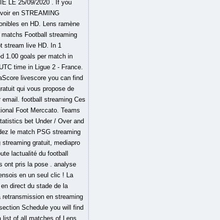
IÉ LE 25/09/2020 . If you
s à voir en STREAMING
onibles en HD. Lens ramène
 matchs Football streaming
t stream live HD. In 1
d 1.00 goals per match in
UTC time in Ligue 2 - France.
aScore livescore you can find
ratuit qui vous propose de
r email. football streaming Ces
national Foot Merccato. Teams
tatistics bet Under / Over and
rdez le match PSG streaming
 streaming gratuit, mediapro
te lactualité du football
s ont pris la pose . analyse
ensois en un seul clic ! La
en direct du stade de la
a retransmission en streaming
section Schedule you will find
list of all matches of Lens