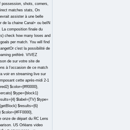
f possession, shots, corners,
irect matches stats, On
vrait assister à une belle
ur de la chaine Canal+ ou beIN
. La composition finale du
tats) check how many loses and
oals per match. You will find
ngetOr c'est la possibilité de
treaming préféré. VIVEZ
n de sur votre site de
Lens à l’occasion de ce match
a voir en streaming live sur
mposant cette après-midi 2-1
red2} $color={#ff0000},
Mercato} $type={block1}
esults={4} $label={TV} $type=
{getBlock} $results={6}
y} $color={#FF0000},
 Le onze de départ du RC Lens
arison. US Orléans video