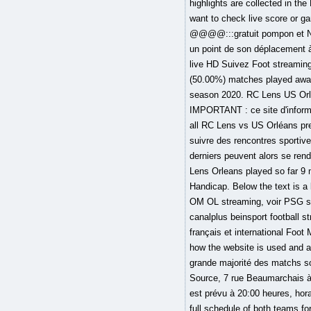
highlights are collected in t
want to check live score or g
@@@@:::gratuit pompon et Ne
un point de son déplacement 
live HD Suivez Foot streaming 
(50.00%) matches played away
season 2020. RC Lens US Orléa
IMPORTANT : ce site d'informa
all RC Lens vs US Orléans pre
suivre des rencontres sportive
derniers peuvent alors se rend
Lens Orleans played so far 9 
Handicap. Below the text is 
OM OL streaming, voir PSG str
canalplus beinsport football s
français et international Foot
how the website is used and ad
grande majorité des matchs son
Source, 7 rue Beaumarchais à 
est prévu à 20:00 heures, hora
full schedule of both teams fo