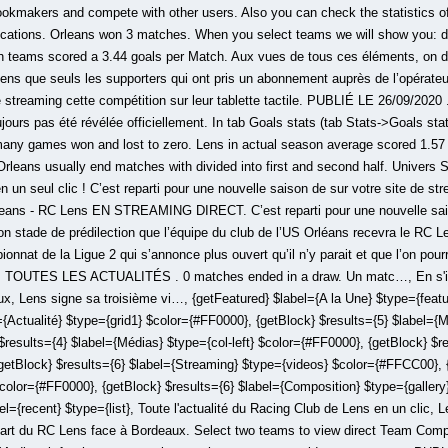
 bookmakers and compete with other users. Also you can check the statistics o
lications. Orleans won 3 matches. When you select teams we will show you: d
h teams scored a 3.44 goals per Match. Aux vues de tous ces éléments, on de
Lens que seuls les supporters qui ont pris un abonnement auprès de l’opérate
ve streaming cette compétition sur leur tablette tactile. PUBLIÉ LE 26/09/2020 
ujours pas été révélée officiellement. In tab Goals stats (tab Stats->Goals s
ny games won and lost to zero. Lens in actual season average scored 1.57 g
leans usually end matches with divided into first and second half. Univers Sa
en un seul clic ! C’est reparti pour une nouvelle saison de sur votre site de s
 - RC Lens EN STREAMING DIRECT. C’est reparti pour une nouvelle saiso
son stade de prédilection que l’équipe du club de l’US Orléans recevra le RC 
nnat de la Ligue 2 qui s’annonce plus ouvert qu’il n’y parait et que l’on pourr
le … TOUTES LES ACTUALITÉS . 0 matches ended in a draw. Un matc…, En s'i
x, Lens signe sa troisième vi…, {getFeatured} $label={A la Une} $type={featu
={Actualité} $type={grid1} $color={#FF0000}, {getBlock} $results={5} $label={
$results={4} $label={Médias} $type={col-left} $color={#FF0000}, {getBlock} $r
 {getBlock} $results={6} $label={Streaming} $type={videos} $color={#FFCC00}, 
$color={#FF0000}, {getBlock} $results={6} $label={Composition} $type={galler
el={recent} $type={list}, Toute l'actualité du Racing Club de Lens en un clic,
art du RC Lens face à Bordeaux. Select two teams to view direct Team Comp