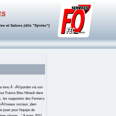
es
es et Salons (dits "Syntec")
 », après avoir révélé être éligible avec la sélection algérienne. Malgré des origines algériennes, le numéro 11 pailladin souhaite jouer pour la sélection française s’il en avait l’occasion et non pas pour l’Algérie. La Juventus Ã l'affÃ»t sur Hakan Calhanoglu, FC Barcelone - Real Valladolid : les compositions officielles, Le Borussia Dortmund accorde son bon de sortie Ã Jadon Sancho. Mercato : Téji Savanier ouvre la porte à un départ de Montpellier ! Le milieu de terrain, de Montpellier, rejette l’idÃ©e de porter un jour le maillot de la sÃ©lection algÃ©rienne : Â«Â Je nâai jamais dÃ©clarÃ© que je voulais jouer avec la sÃ©lection algÃ©rienne. 17. Malgré ses bonnes performances avec Montpellier, Téji Savanier assure qu'il ne « pense pas du tout » à l'équipe de France, même si « c'est un rêve » pour lui. La question d'une éventuelle sélection lui a ainsi été soumise. Invité de l’émission 100% Paillade sur France Bleu Hérault, le coéquipier d’Andy Delort à Montpllier dira à ce sujet : «Je peux être aussi avec l'Algérie, parce que j'ai un grand-père qui est né an Algérie. 7 - Téji Savanier a converti chacun de ses 7 penalties en Ligue 1 (4 avec Nîmes, 3 avec Montpellier). Il est aussi fier, fier d’être montpelliérain et de ses origines gitanes. Real Madrid - Liverpool : que devient Loris Karius ? Invité par France Bleu Hérault lundi dernier, Téji Savanier avait évoqué son rapport à lâAlgérie : ... Je souhaitais juste rendre hommage à mon grand-père né en Algérie. Mercato : Téji Savanier ouvre la porte à un départ de Montpellier ! NaÃ¯vement, je ne pensais pas subir une telle dÃ©sinformation. Téji Savanier, le maître à jouer de Montpellier. La question d’une éventuelle sélection lui a ainsi été soumise. RÃ©cemment invitÃ© sur France Bleu HÃ©rault, TÃ©ji Savanier (29 ans) avait Ã©voquÃ© ses rÃªves internationaux. Oui, jâassume vouloir ne pas brÃ»ler les Ã©tapes et penser essentiellement Ã mon club, le Montpellier HÃ©rault Sport Club, Ã mes performances sportives. MU, EdF : examens rassurants pour Anthony Martial, Ligue des Champions : la menace Erlin