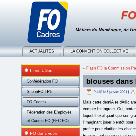
FO
Métiers du Numérique, de l'I
ACTUALITÉS
LA CONVENTION COLLECTIVE
«
Flash FO la Commission Par
Liens Utiles
blouses dans 
Confédération FO
Site inFO-TPE
Publié le
8 janvier 2021
|
FO Cadres
Mais cette derniÃ¨re dÃ©claration a visiblement suscitÃ© un emballement mÃ©ritÃ© face auquel le joueur a tenu Ã rÃ©pondre via son compte Instagram. Oui, porter le Maillot de lâEquipe de France est un rÃªve de gosse. Après un entretien pour France Bleu Hérault dans lequel il expliquait que son grand-père était né en Algérie, Teji Savanier avait mis le feu aux réseaux sociaux, les supporters des Fennecs l’imaginant jouer bientôt pour la sélection championne d’Afrique des Nations. Face au dÃ©ferlement sur les rÃ©seaux sociaux, jâen profite pour clarifier les choses. Dans un entretien à France Bleu Hérault, Téji Savanier a évoqué son rêve de jouer pour l'équipe de France, tout en rappelant que son grand-père était né en Algérie. Téji Savanier: “Je suis prêt à aller voir d’autres choses…” 8 mars 2021. Â«Â Suite Ã un entretien que jâai eu plaisir Ã accorder Ã une radio locale, Lundi 8 Mars, lâemballement des rÃ©seaux sociaux a fait son Åuvre bien malgrÃ© moi. Téji Savanier sait d’où il vient et reste un homme simple et humble. Savanier avec le MHSC Très bon avec Montpellier, Téji Savanier (29 ans) a été proche de l’équipe de France. Il nâen a jamais Ã©tÃ© question. Dans une publication Instagram, le milieu de terrain de Montpellier, TÃ©ji Savanier a tenu Ã clarifier la situation sur une possible sÃ©lection en Ã©quipe d'AlgÃ©rie. Au cours de cet entretien, il avait notamment expliqué que son grand-père était né en Algérie. Au cours de cet entretien, on me demande si je possÃ¨de des origines qui peuvent me permettre de jouer avec une SÃ©lection Ã©trangÃ¨re, question Ã laquelle je rÃ©ponds avec franchise sans me douter un seul instant de lâemballement que Ã§a allait crÃ©er. Téji Savanier, le maître à jouer de Montpellier. Algérie Foot– Dans un post publié sur le réseau social Instagram, le milieu offensif de Montpellier Téji Savanier a rétabli ses vérités et réaffirmé sa volonté de représenter l’équipe de France pour réaliser son « rêve de gosse », après avoir révélé être éligible avec la sélection algérienne. Privé de son maître à jouer Téji Savanier à Angers ce dimanche (13 heures), Montpellier va commencer avec le trio Jordan Ferri - Florent Mollet - Joris Chotar
Fédération des Employés
et Cadres FO (FEC-FO)
FO dans votre