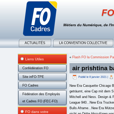
FO
Métiers du Numérique, de l'I
ACTUALITÉS
LA CONVENTION COLLECTIVE
«
Flash FO la Commission Par
Liens Utiles
air prishtina b
Confédération FO
Site inFO-TPE
Publié le
8 janvier 2021
|
FO Cadres
New Era Casquette Chicago Bulls The... 23,90€ Erwecken sie die legende mit einer chicago bulls cap zum leben Wer hat noch nie davon geträumt, eine Cap mit dem Stier Benny zu tragen, dem kultigen Logo der Basketballmannschaft des Spitzensportlers Michael Jordan? Mitchell and Ness. Design & Formgebung mit Prestashop.New Era Trucker Engineered Fit Bulls gray.New Era Trucker Seasonal The League 940...New Era Trucker Kids Seasonal Bulls 940...New Era Kids Tonal 950 Stretch Bulls black.New Era Cap Engineered Plus Bulls Aframe...New Era Mütze Kids Character Stripe Bulls. Wir geben Ihre Zahlungsdaten nicht an Dritte weiter und verkaufen Ihre Daten nicht an Dritte.Hinzufügen war nicht erfolgreich. Neben dem typischen schwarzen oder roten Modell mit dreidimensional gesticktem Logo können Sie Ihr Lieblingsteam nun auch mit einer trendigen Chicago Bulls Cap unterstützen.La team Headict est à votre écoute uniquement par mail pour ces prochaines semaines.Headict SAS - Finde die Farbkombination sehr gut. 34,95 EUR Achat immédiat. Februar 2018,berretto nba,direi molto bello,specialmente per gli appassionati di basket,Inutile dire la buonissima manifattura,cura nei dettagli,e materiale ottimo.Niente da dire.consigliato a pieni voti,Rezension aus Frankreich vom 21. beschädigt. Es ist sowohl ein Chicago Bulls Accessoire, als auch ein Kleidungsstück, dass den amerikanischen Lebensstil widerspiegelt, den Sie durchs Tragen gleichzeitig verteidigen!New Era Chicago Bulls: das Bündnis der Legenden.Mit sechs nationalen Titeln, einem hochkarätigen Maskottchen Benny the Bull und einer unglaublichen Liste von Erfolgen, insbesondere in den 90er Jahren, haben die Chicago Bulls die größten Marken für sich gewonnen. Es hat so viele legendäre Spieler wie z.B. Mitchell & Ness NBA Curved Visor 110 Snapback - Chicago Bulls, grey heather. 4,00 EUR 0 enchères. Vente de casquette snapback - casquette trucker.Mysnapbackcap.com est un site de vente en ligne spécialisé dans la vente de casquette des plus grandes marques (New Era, Mitchell and Ness, Starter, Obey...). 33,99 € 7 1/4 7 3/8 7 1/2 7 5/8. Auch nach bereits mehrfachem Tragen sind die Farben noch nicht verblasst.Rezension aus Deutschla
Fédération des Employés
et Cadres FO (FEC-FO)
FO dans votre