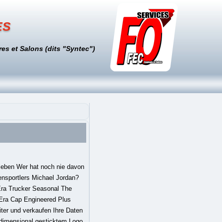
es
es et Salons (dits "Syntec")
& Ness Los Angeles Lakers Circle Patch Team Snapback Cap, black,SchneeWolle Snapback Caps Herren & Damen, Schwarz, one Size - Cap mit Stick.Johnny Urban Cap Herren & Damen Snapback Blau/Sand Dean Basecap aus Hochwertigem Ma...Nebelkind Snapback Cap Winkekatze Maneki-Neko Dollar Mintgrün Größenverstellbar Uni...New Era Trucker Mesh Cap im Bundle mit UD Bandana NY Yankees Red - 2833,New Era Cap Kappe Yankees mit UD Bandana 2771.Blackskies Snapback Cap Wildleder Camo Denim Schirm Flanell Unisex Premium Baseball...Aston Martin Red Bull Racing F1 Team Gear Cap Snapback 2018.JEEDA Baseballmütze Sport Hut Einstellbare Kappe Mütze Unisex Flat Brim Baseball Ca...CACUSS Herren Baumwolle Army Kappe Cadet Hat Military Flat Top Verstellbare Basebal...Snapback Caps Herren & Damen - Cap Berge, Mountain- Schwarzwald Cap, Black Forest C...Leoodo Herren Damen Military Army Stil Cap aus Baumwolle verstellbare Sonnen Kappe ...Um die Gesamtbewertung der Sterne und die prozentuale Aufschlüsselung nach Sternen zu berechnen, verwenden wir keinen einfachen Durchschnitt. Sie ist von guter qualität und sitzt wunderbar (vorausgesetzt man hat einen Kopfumfang von mind. Michael Jordan, Jerry Sloan und Scottie Pippen willkommen geheißen und so viele sportliche Leistungen erbracht, dass viele gerne ihr Logo tragen, um dem Team ihr Tribut zu zollen und zu zeigen, dass es im Bezug auf Sport und Stil nichts Besseres gibt als die Chicago Bulls. Man mehr direkt beim Auspacken das die Qualität eecht hochwertig ist, der Stoff ist auch recht dick. Wir verwenden Cookies und ähnliche Tools, um Ihr Einkaufserlebnis zu verbessern, um unsere Dienste anzubieten, um zu verstehen, wie die Kunden unsere Dienste nutzen, damit wir Verbesserungen vornehmen können, und um Werbung anzuzeigen. August 2019,Kein Prime Artikel und trotzdem schnelle Lieferung,Rezension aus Deutschland vom 11. also leute: es lohnt sich sie zu kaufen! 56cm. New Era - Casquette Fitted 39Thirty 12490131 Chicago Bulls Noir en livraison rapide et sécurisée sur LaBoutiqueOfficielle.com Casquette Chicago Bulls au meilleur prix sur Go-Sport.com – 24h/24 bénéficiez d’un large choix