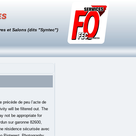
es
es et Salons (dits "Syntec")
e précède de peu l’acte de
ity will be filtered out. The
y not be appropriate for
erdun sur garonne 82600,
ne résidence sécurisée avec
no Pinterest. Photography