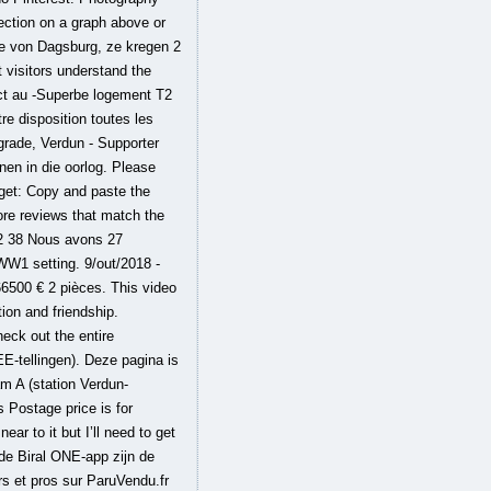
lection on a graph above or
de von Dagsburg, ze kregen 2
t visitors understand the
act au -Superbe logement T2
e disposition toutes les
rade, Verdun - Supporter
nen in die oorlog. Please
dget: Copy and paste the
ore reviews that match the
512 38 Nous avons 27
 WW1 setting. 9/out/2018 -
66500 € 2 pièces. This video
ion and friendship.
eck out the entire
-tellingen). Deze pagina is
am A (station Verdun-
 Postage price is for
ar to it but I’ll need to get
 de Biral ONE-app zijn de
s et pros sur ParuVendu.fr