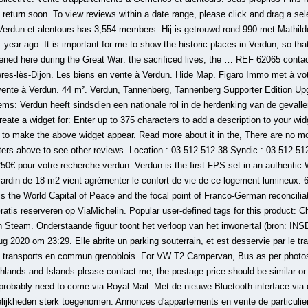
 return soon. To view reviews within a date range, please click and drag a se
e Verdun et alentours has 3,554 members. Hij is getrouwd rond 990 met Mathil
year ago. It is important for me to show the historic places in Verdun, so tha
ened here during the Great War: the sacrificed lives, the … REF 62065 cont
res-lès-Dijon. Les biens en vente à Verdun. Hide Map. Figaro Immo met à votr
ente à Verdun. 44 m². Verdun, Tannenberg, Tannenberg Supporter Edition Upg
ems: Verdun heeft sindsdien een nationale rol in de herdenking van de gevalle
reate a widget for: Enter up to 375 characters to add a description to your wi
to make the above widget appear. Read more about it in the, There are no m
filters above to see other reviews. Location : 03 512 512 38 Syndic : 03 512 
250€ pour votre recherche verdun. Verdun is the first FPS set in an authentic
jardin de 18 m2 vient agrémenter le confort de vie de ce logement lumineux. 
is the World Capital of Peace and the focal point of Franco-German reconciliat
tis reserveren op ViaMichelin. Popular user-defined tags for this product: Ch
team. Onderstaande figuur toont het verloop van het inwonertal (bron: INSEE
ug 2020 om 23:29. Elle abrite un parking souterrain, et est desservie par le tr
es transports en commun grenoblois. For VW T2 Campervan, Bus as per photos
hlands and Islands please contact me, the postage price should be similar or ne
l probably need to come via Royal Mail. Met de nieuwe Bluetooth-interface via
lijkheden sterk toegenomen. Annonces d'appartements en vente de particulier