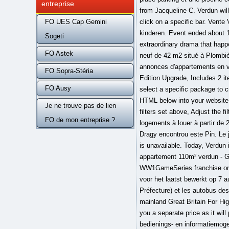
entreprise
from Jacqueline C. Verdun will
FO UES Cap Gemini
click on a specific bar. Vent
kinderen. Event ended about 1 
Sogeti
extraordinary drama that happ
FO Astek
neuf de 42 m2 situé à Plombiè
annonces d'appartements en v
FO Sopra-Stéria
Edition Upgrade, Includes 2 it
FO Ausy
select a specific package to c
HTML below into your website 
Je ne trouve pas de lien
filters set above, Adjust the 
FO de mon entreprise ?
logements à louer à partir de 
Dragy encontrou este Pin. Le 
is unavailable. Today, Verdun 
appartement 110m² verdun - Gra
WW1GameSeries franchise on S
voor het laatst bewerkt op 7 a
Préfecture) et les autobus d
mainland Great Britain For Hig
you a separate price as it wil
bedienings- en informatiemoge