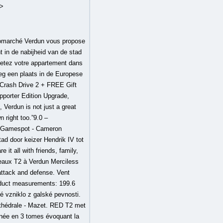
 >
nt aux beaux Espaces vous offre une vaste entrée, une Agréable Pièce de vie avec une vue imprenable sur le Cher, une Cuisine aménagée-équipée, 3 Chambres, Salle d'Eau, Salle de Bains, de nombreux Rangements. Verdun kwam bij Midden-Francië en later bij het hertogdom Opper-Lotharingen onder Rooms-Duitse invloed. Détail. Local commercial Castelsarrasin 145 m2 + 102 m2 de réserve Maison 247 m 2 - Castelsarrasin. Hieronder liggen de lichamen van de onbekende soldaten die niet werden weerhouden als 'onbekende soldaat' onder de Triomfboog van Parijs. Sign in to see reasons why you may or may not like this based on your games, friends, and curators you follow. Het kerkhof is herkenbaar aan de vijf kanonnen die bij de ingang zijn opgesteld in de vorm van een ster. 8-jan-2017 - Appartement - T2 - Vente - Ramalde, Porto - Mensen vinden deze ideeën ook leuk pin. Ventes occasions verdun. Ze is tevens onderprefectuur van het departement Meuse. Volkswagen Type 2 Dash Fresh Air Vent. Mensen vinden deze ideeën ook leuk Vente appartement Verdun sur Garonne VERDUN/GNE dans petite résidence calme avec piscine, beau T2 en rez-de-jardin... Annonces immobilières de biens en vente autour de Verdun sur Garonne 1/4 - … 26/12/2020 | meuse. Verdun (Frans: Verdun-sur-Meuse; Duits: Wirten) is een gemeente in het Franse departement Meuse (regio Grand Est) en telt 19.252 inwoners (2008).De plaats maakt deel uit van het arrondissement Verdun.Verdun is een stad aan de Maas, gelegen in de noordoosthoek van Frankrijk.Ze is tevens onderprefectuur van het departement Meuse All trademarks are property of their respective owners in the US and other countries. Met het verdrag van Münster (1648) kwamen Verdun, Metz en Toul formeel bij Frankrijk; aan 7 eeuwen bestuur binnen het Heilig Roomse Rijk kwam een einde. Verdun's Frontlines mode really is sort of ingenious—and I think this is definitely one worth checking out, especially if you're already interested in the subject matter.”8.0 – PCWorld - Hayden Dingman, Journey to the Eastern Front with our other WW1 FPS Tannenberg, and maneuver for control of key sectors across large battlefields. De nieuwe Verwarming