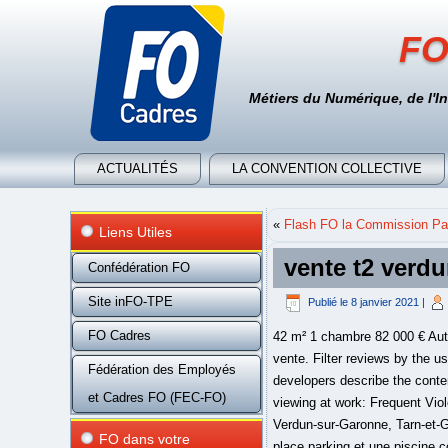
FO
Métiers du Numérique, de l'I
ACTUALITÉS
LA CONVENTION COLLECTIVE
«
Flash FO la Commission Par
Liens Utiles
vente t2 verd
Confédération FO
Site inFO-TPE
Publié le
8 janvier 2021
|
FO Cadres
42 m² 1 chambre 82 000 € Autr
vente. Filter reviews by the us
Fédération des Employés
developers describe the conten
et Cadres FO (FEC-FO)
viewing at work: Frequent Vio
Verdun-sur-Garonne, Tarn-et-
FO dans votre
place parking et une piscine 