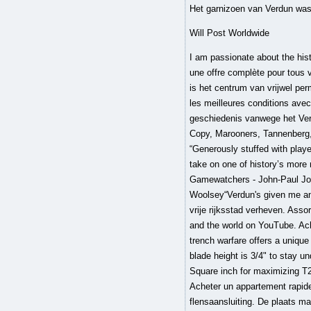
Het garnizoen van Verdun was
Will Post Worldwide
I am passionate about the history of Verdun, a city that mixes past, present and future. Votre magasin Bricomarché Verdun vous propose une offre complète pour tous vos travaux de Bricolage et aussi de jardinage. Het Ossuarium van Douaumont in de nabijheid van de stad is het centrum van vrijwel permanente herdenkingsactiviteiten. Dimensions; 19" wide; 10.5" tall Balcon. Achetez votre appartement dans les meilleures conditions avec l’expertise des agences CENTURY 21 Besoin d’une estimation ? Verdun kreeg een plaats in de Europese geschiedenis vanwege het Verdrag van Verdun, waarbij in 843 het Karolingische rijk werd verdeeld. Verdun, Crash Drive 2 + FREE Gift Copy, Marooners, Tannenberg, Marooners Deluxe DLC, Tannenberg Supporter Edition Upgrade, Verdun - Supporter Edition Upgrade, “Generously stuffed with player-made emergent moments on the battlefield and an incredible sense of place, Verdun is not just a great take on one of history’s more marginalised wars, it also happens to be a resoundingly solid shooter in its own right too.”9.0 – Gamewatchers - John-Paul Jones“I became immersed in its careful pacing and focus on squad movement.”Gamespot - Cameron Woolsey“Verdun's given me an excellent understanding of what a mess World War I was. In 1195 werd de stad door keizer Hendrik IV tot vrije rijksstad verheven. Assortiment. Enjoy the videos and music you love, upload original content, and share it all with friends, family, and the world on YouTube. Achat bureaux 2 pièces à Verdun (55100) : toutes les annonces de vente de bureaux T2 à Verdun Merciless trench warfare offers a unique battlefield experience, immersing you and your squad into intense battles of attack and defense. Vent blade height is 3/4" to stay under the rule safely to not get Dq'd in tech. Aubagne. Watch Queue Queue Product measurements: 199.6 Square inch for maximizing T2 Rule books. Verdun [Verden] je francouzské město na severu Lotrinska, které vzniklo z galské pevnosti. Acheter un appartement rapidement et facilement, Orpi vous trouvera le bien immobilier qu'il vous faut à Cathédrale - Mazet. RED T2 met flensaansluiting. De plaats maakt deel uit van het arrondissement Verdun. Voici une excelle