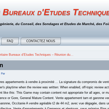
 Bureaux d'Etudes Techniqu
ngénierie, du Conseil, des Sondages et Etudes de Marché, des Foir
FAQ
CONTACTEZ NOUS
itaire Bureaux d’Etudes Techniques – Réunion du…
un
Par
es appartements à vendre à proximité ... La signature du compromis de vent
er's playtime when the review was written: When enabled, off-topic review activ
t like this: This Game may contain content not appropriate for all ages, or ma
lence or Gore, General Mature Content. Vente appartement tarn et garonne v
Garonne, Occitanie A vendre agréable t2 de 44 m2, avec vue dégagée, dans u
collective. Vente d'appartements à Gemenos et alentours. seus próprios Pins 