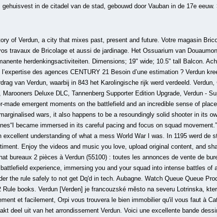
 gehuisvest in de citadel van de stad, gebouwd door Vauban in de 17e eeuw.
nte bande dessinée en 3 tomes évoquant la bataille de Verdun pendant la guerre de 1914-1918. Verdun bewaakte de noordelijke toegang tot de Champagne-vlakte en daarmee de toegang tot Parijs. vente appartement 2 pièces Pau : T2 50 m2 SECTEUR VERDUN. Frankrijk bezette deze gebieden gelegen in het Heilig Roomse Rijk. Verdun was the site of a major battle, the longest-lasting of the First World War. La place Verdun est située aux abords de l’Hôtel de Préfecture de l’Isère et de l’ITU de Grenoble 2. Consultez nos 21 Appartements à Acheter à TOURS (37). Achat commerces 2 pièces à Verdun (55100) : toutes les annonces de vente de commerces T2 à Verdun Appartement. v2.18.13. In de 10e eeuw annexeerde keizer Hendrik de Vogelaar het gebied formeel bij het Heilige Roomse Rijk. Vente en direct par le propriétaire - Sans honoraires. De stad is hersteld en er zijn een aantal monumenten bewaard gebeleven waaronder: Voormalig bisschoppelijk paleis naast de kathedraal. VAT included in all prices where applicable. You can use this widget-maker to generate a bit of HTML that can be embedded in your website to easily allow customers to purchase this game on Steam. Contactez-les pour discuter de votre projet d'acquisition. A vendre agréable T2 de 44 m² , avec vue dégagée, dans une résidence sécurisée avec place parking et une piscine collective. Voorzien van alle comfort heeft u werkelijk vakantie. Vente VENDU. Verdun is a recreation of the realities of trench warfare of World War 1.So enter the trenches and be prepared for frantic defense of your position and aggressively assaulting the enemy in a World War 1 themed tug-of-war.Become a part of a squad, fulfill its role and advance as you play. C’est VENDU ! Rectangular in shape to make it easier in tech for any area disputes. In de gemeente ligt spoorwegstation Verdun. Moteur de recherche d’annonces immobilières pour acheter ou louer un appartement, une maison, une villa, un immeuble de particulier à particulier. 5 annonces, Vente, Appartements, à Verdun-sur-Garonne (82), Prix min : 64000€, Prix max : 119000€, 3 T2, 2 T3, 2 av. Verdun, Verdun - Supporter Edition Upgrade, Includes 7 items: De Slag om Verdun tijdens de Eerste Wereldoorlog kostte aan honderdduizenden soldaten het leven. L'appartement comprend une cuisine américaine équipée avec des plaques de cuisson électriques, petit frigo et hotte, un séjour, un balcon, une chambre avec placards, une salle de … Vente Appartement 49 m² Verdun 55100. Local Business. Achetez votre appartement dans les meilleures conditions avec l’expertise des agences CENTURY 21 De stad was zowel de zetel van het prinsbisdom Verdun als van de graven van Verdun. Trouvez ce que vous cherchez au meilleur prix: logements à louer - verdun Vente Location Colocation Location Parking Vente Parking Location de Bureaux Vente de Bureaux Terrains Fonds de commerce Location Locaux Vente Locaux Rechercher Practically destroyed in World War I, it was rebuilt with wide streets.A cathedral, dating from the 11th century and rising on … Features Realistic World War 1 gameplay: Authentic weaponry with realistic bullet phy Appartement 110m «verdun ligt in Verdun, op 7 km van het Mémorial de Verdun, op 400 m van de Amerikaanse begraafplaats en op 400 m van het slagveld van Verdun. Annonces immobilières de particuliers et de professionnels sur OuestFrance Immo. My wife and I spent a day touring the Verdun Battlefields with a fantastic tour guide named Ingrid Ferrand. Adresse email incorrecte. NIEUW GERENOVEERD APPARTEMENT IN HET CENTRUM VAN HET DORP. Merciless trench warfare immerses you and your squad in intense battles of attack and defense. She is trilingual (English, French, German) and provided a very interesting perspective to the battlefields, being a native German who has lived in the Verdun area for 30+ years. Publier une annonce pour vendre ou mettre en location un bien immobilier entre particuliers est gratuit. Vente. All rights reserved. En centre Ville de Tours, au pied de la Place Verdun, ce Bel Appartement aux beaux Espaces vous offre une vaste entrée, une Agréable Pièce de vie avec une vue imprenable sur le Cher, une Cuisine aménagée-équipée, 3 Chambres, Salle d'Eau, Salle de Bains, de nombreux Rangements. De villa's hebben wifi, flatscreen TV, vaatwasser, magnetron, oven en een wasmachine. This defaults to your Review Score Setting. Verdun Tourism: Tripadvisor has 13,167 reviews of Verdun Hotels, Attractions, and Restaurants making it your best Verdun resource. There is more than one way to buy this game. 174 Vente Appartement Verdun. “Verdun's given me an excellent understanding of what a mess World War I was. - € 49 gemiddelde prijs/nacht - Castellane - Beschikbare voorzieningen: Internet, Tv, Parkeren, Roken niet toegestaan, Verwarming Slaapkamers: 1 slaapruimte voor 4 Minimum verblijfsduur vanaf 7 nacht(en) Online te boeken - Boek vakantiehuis 1276409 met Vrbo. Verdun (Frans: Verdun-sur-Meuse; Duits: Wirten) is een gemeente in het Franse departement Meuse (regio Grand Est) en telt 19.252 inwoners (2008). Estimation d'une maison à Verdun (55100) 115 m2. C’est une étape... Changement d’adresse avec La Poste : la procédure à suivre 22.08.20. Pattes Et Griffes (Verdun) 4702 Rue Wellington, Verdun, Quebec H4G1X3. Pet Supplies +1 514-762-0934. Cave. Appartements à vendre Verdun, Cathédrale - Mazet ... Découvrez notre large choix d'appartements en vente à Cathédrale - Mazet. Balcon. Gore and blood can be disabled completely with an in-game setting. © Copyright 2019 M2H B.V. & BlackMill Games All rights reserved. En centre Ville de Tours, au pied de la Place Verdun, ce Bel Apparteme