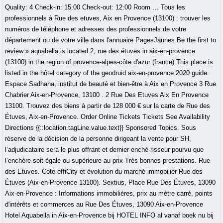
Quality: 4 Check-in: 15:00 Check-out: 12:00 Room … Tous les
professionnels à Rue des etuves, Aix en Provence (13100) : trouver les
numéros de téléphone et adresses des professionnels de votre
département ou de votre ville dans l'annuaire PagesJaunes Be the first to
review » aquabella is located 2, rue des étuves in aix-en-provence
(13100) in the region of provence-alpes-côte d'azur (france).This place is
listed in the hôtel category of the geodruid aix-en-provence 2020 guide.
Espace Sadhana, institut de beauté et bien-être à Aix en Provence 3 Rue
Chabrier Aix-en-Provence, 13100 . 2 Rue Des Etuves Aix En Provence
13100. Trouvez des biens à partir de 128 000 € sur la carte de Rue des
Étuves, Aix-en-Provence. Order Online Tickets Tickets See Availability
Directions {{::location.tagLine.value.text}} Sponsored Topics. Sous
réserve de la décision de la personne dirigeant la vente pour SH,
l’adjudicataire sera le plus offrant et dernier enché-risseur pourvu que
l’enchère soit égale ou supérieure au prix Très bonnes prestations. Rue
des Etuves. Cote effiCity et évolution du marché immobilier Rue des
Étuves (Aix-en-Provence 13100). Sextius, Place Rue Des Étuves, 13090
Aix-en-Provence : Informations immobilières, prix au mètre carré, points
d'intérêts et commerces au Rue Des Étuves, 13090 Aix-en-Provence
Hotel Aquabella in Aix-en-Provence bij HOTEL INFO al vanaf boek nu bij