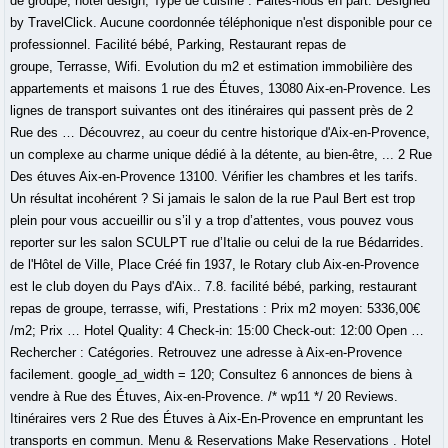
de groupe, hôtel design, Type de cuisine : Faites-nous en part. Designed
by TravelClick. Aucune coordonnée téléphonique n'est disponible pour ce
professionnel. Facilité bébé, Parking, Restaurant repas de
groupe, Terrasse, Wifi. Evolution du m2 et estimation immobilière des
appartements et maisons 1 rue des Étuves, 13080 Aix-en-Provence. Les
lignes de transport suivantes ont des itinéraires qui passent près de 2
Rue des … Découvrez, au coeur du centre historique d'Aix-en-Provence,
un complexe au charme unique dédié à la détente, au bien-être, ... 2 Rue
Des étuves Aix-en-Provence 13100. Vérifier les chambres et les tarifs.
Un résultat incohérent ? Si jamais le salon de la rue Paul Bert est trop
plein pour vous accueillir ou s’il y a trop d’attentes, vous pouvez vous
reporter sur les salon SCULPT rue d’Italie ou celui de la rue Bédarrides.
de l'Hôtel de Ville, Place Créé fin 1937, le Rotary club Aix-en-Provence
est le club doyen du Pays d'Aix.. 7.8. facilité bébé, parking, restaurant
repas de groupe, terrasse, wifi, Prestations : Prix m2 moyen: 5336,00€
/m2; Prix … Hotel Quality: 4 Check-in: 15:00 Check-out: 12:00 Open …
Rechercher : Catégories. Retrouvez une adresse à Aix-en-Provence
facilement. google_ad_width = 120; Consultez 6 annonces de biens à
vendre à Rue des Étuves, Aix-en-Provence. /* wp11 */ 20 Reviews.
Itinéraires vers 2 Rue des Étuves à Aix-En-Provence en empruntant les
transports en commun. Menu & Reservations Make Reservations . Hotel