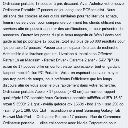
Ordinateur portable 17 pouces à prix discount. Avis. Achetez votre nouvel
Ordinateur Portable 17 pouces de jeu conçu par PCSpecialist. Nous
utilisons des cookies et des outils similaires pour faciliter vos achats,
fournir nos services, pour comprendre comment les clients utilisent nos
services afin de pouvoir apporter des améliorations, et pour présenter des
annonces. Ouvrez les portes du plus beau magasin du Web ! download
guide achat pc portable 17 pouces. 1-24 sur plus de 50 000 résultats pour
"pc portable 17 pouces" Passer aux principaux résultats de recherche
Admissible à la livraison gratuite. Livraison & Installation Offertes* -
Retrait 1h en Magasin* - Retrait Drive* - Garantie 2 ans* - SAV 7j/7 Un
écran de 17 pouces offre un confort visuel appréciable, tout en gardant
l'aspect mobilité d'un PC Portable. Voila, en espérant que vous n’ayez
pas trop perdu de temps, nous préférons l’efficience que les longs
discours afin de vous aider le plus rapidement dans votre recherche.
Ordinateur portable Apple > 17 pouces (> 43 cm) au meilleur rapport
qualité/prix ! PC portable Asus Ordinateur portable tuf565du-al157t 15.6" -
ryzen 5 3550h 2.1 ghz - nvidia geforce gtx 1660ti - hdd 1 to + ssd 256 go
- ram 8 go 1 199, 00€ État : reconditionné à neuf Samsung Galaxy Tab
Huawei MatePad ... Ordinateur Portable 17 pouces - Rue du Commerce
Ordinateur portable ... elles collaborent avec Nvidia Corporation pour