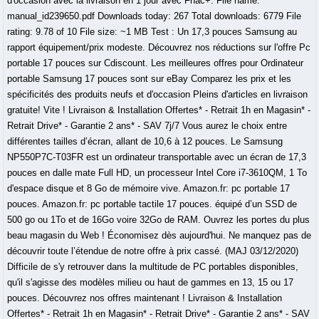
d'occasion avec la livraison en 1 jour avec Fnac+. File name:
manual_id239650.pdf Downloads today: 267 Total downloads: 6779 File
rating: 9.78 of 10 File size: ~1 MB Test : Un 17,3 pouces Samsung au
rapport équipement/prix modeste. Découvrez nos réductions sur l'offre Pc
portable 17 pouces sur Cdiscount. Les meilleures offres pour Ordinateur
portable Samsung 17 pouces sont sur eBay Comparez les prix et les
spécificités des produits neufs et d'occasion Pleins d'articles en livraison
gratuite! Vite ! Livraison & Installation Offertes* - Retrait 1h en Magasin* -
Retrait Drive* - Garantie 2 ans* - SAV 7j/7 Vous aurez le choix entre
différentes tailles d’écran, allant de 10,6 à 12 pouces. Le Samsung
NP550P7C-T03FR est un ordinateur transportable avec un écran de 17,3
pouces en dalle mate Full HD, un processeur Intel Core i7-3610QM, 1 To
d'espace disque et 8 Go de mémoire vive. Amazon.fr: pc portable 17
pouces. Amazon.fr: pc portable tactile 17 pouces. équipé d’un SSD de
500 go ou 1To et de 16Go voire 32Go de RAM. Ouvrez les portes du plus
beau magasin du Web ! Économisez dès aujourd'hui. Ne manquez pas de
découvrir toute l’étendue de notre offre à prix cassé. (MAJ 03/12/2020)
Difficile de s'y retrouver dans la multitude de PC portables disponibles,
qu'il s'agisse des modèles milieu ou haut de gammes en 13, 15 ou 17
pouces. Découvrez nos offres maintenant ! Livraison & Installation
Offertes* - Retrait 1h en Magasin* - Retrait Drive* - Garantie 2 ans* - SAV