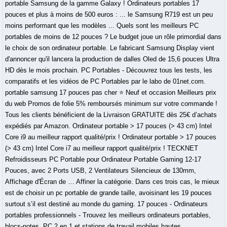
portable Samsung de la gamme Galaxy ! Ordinateurs portables 17
pouces et plus à moins de 500 euros : ... le Samsung R719 est un peu
moins performant que les modèles ... Quels sont les meilleurs PC
portables de moins de 12 pouces ? Le budget joue un rôle primordial dans
le choix de son ordinateur portable. Le fabricant Samsung Display vient
d'annoncer qu'il lancera la production de dalles Oled de 15,6 pouces Ultra
HD dès le mois prochain. PC Portables - Découvrez tous les tests, les
comparatifs et les vidéos de PC Portables par le labo de 01net.com.
portable samsung 17 pouces pas cher ⭐ Neuf et occasion Meilleurs prix
du web Promos de folie 5% remboursés minimum sur votre commande !
Tous les clients bénéficient de la Livraison GRATUITE dès 25€ d’achats
expédiés par Amazon. Ordinateur portable > 17 pouces (> 43 cm) Intel
Core i9 au meilleur rapport qualité/prix ! Ordinateur portable > 17 pouces
(> 43 cm) Intel Core i7 au meilleur rapport qualité/prix ! TECKNET
Refroidisseurs PC Portable pour Ordinateur Portable Gaming 12-17
Pouces, avec 2 Ports USB, 2 Ventilateurs Silencieux de 130mm,
Affichage d'Écran de … Affiner la catégorie. Dans ces trois cas, le mieux
est de choisir un pc portable de grande taille, avoisinant les 19 pouces
surtout s’il est destiné au monde du gaming. 17 pouces - Ordinateurs
portables professionnels - Trouvez les meilleurs ordinateurs portables,
blocs-notes, PC 2 en 1 et stations de travail mobiles hautes