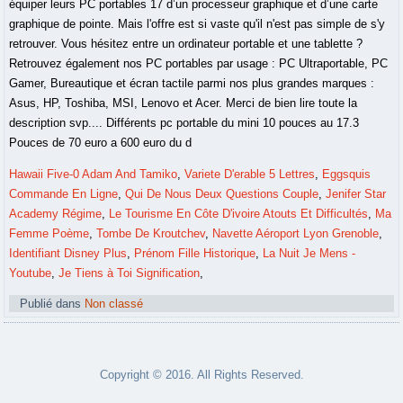
équiper leurs PC portables 17 d’un processeur graphique et d’une carte
graphique de pointe. Mais l'offre est si vaste qu'il n'est pas simple de s'y
retrouver. Vous hésitez entre un ordinateur portable et une tablette ?
Retrouvez également nos PC portables par usage : PC Ultraportable, PC
Gamer, Bureautique et écran tactile parmi nos plus grandes marques :
Asus, HP, Toshiba, MSI, Lenovo et Acer. Merci de bien lire toute la
description svp.... Différents pc portable du mini 10 pouces au 17.3
Pouces de 70 euro a 600 euro du d
Hawaii Five-0 Adam And Tamiko
,
Variete D'erable 5 Lettres
,
Eggsquis
Commande En Ligne
,
Qui De Nous Deux Questions Couple
,
Jenifer Star
Academy Régime
,
Le Tourisme En Côte D'ivoire Atouts Et Difficultés
,
Ma
Femme Poème
,
Tombe De Kroutchev
,
Navette Aéroport Lyon Grenoble
,
Identifiant Disney Plus
,
Prénom Fille Historique
,
La Nuit Je Mens -
Youtube
,
Je Tiens à Toi Signification
,
Publié dans
Non classé
Copyright © 2016. All Rights Reserved.