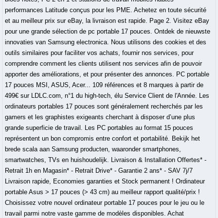
performances Latitude conçus pour les PME. Achetez en toute sécurité
et au meilleur prix sur eBay, la livraison est rapide. Page 2. Visitez eBay
pour une grande sélection de pc portable 17 pouces. Ontdek de nieuwste
innovaties van Samsung electronica. Nous utilisons des cookies et des
outils similaires pour faciliter vos achats, fournir nos services, pour
comprendre comment les clients utilisent nos services afin de pouvoir
apporter des améliorations, et pour présenter des annonces. PC portable
17 pouces MSI, ASUS, Acer... 109 références et 8 marques à partir de
499€ sur LDLC.com, n°1 du high-tech, élu Service Client de l'Année. Les
ordinateurs portables 17 pouces sont généralement recherchés par les
gamers et les graphistes exigeants cherchant à disposer d’une plus
grande superficie de travail. Les PC portables au format 15 pouces
représentent un bon compromis entre confort et portabilité. Bekijk het
brede scala aan Samsung producten, waaronder smartphones,
smartwatches, TVs en huishoudelijk. Livraison & Installation Offertes* -
Retrait 1h en Magasin* - Retrait Drive* - Garantie 2 ans* - SAV 7j/7
Livraison rapide, Economies garanties et Stock permanent ! Ordinateur
portable Asus > 17 pouces (> 43 cm) au meilleur rapport qualité/prix !
Choisissez votre nouvel ordinateur portable 17 pouces pour le jeu ou le
travail parmi notre vaste gamme de modèles disponibles. Achat