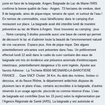
juste en face de la baignade. Angers Baignade du Lac de Maine l'ARS
confirme la bonne qualité de l'eau - Angers. 73 hectares de verdure, dont
8 de baignade, aires de pique-nique, terrains de sport, et surtout de l’eau !
En termes de commodités, vous bénéficierez dans le camping d'un
restaurant sur place. La baignade avait été interdite lundi de manière
préventive au lac de Maine à Angers. Vous trouverez au camping : jeux
… Notre camping 3 étoiles possède aussi une base de canoë qui permet
de découvrir le lac et d’admirer toute la beauté de l’environnement naturel
de vos vacances. Espace jeux. Aire de pique nique. Des algues
potentiellement urticantes sont présentes dans l'eau. Un prélèvement
effectué lundi 12 août dans le cadre du suivi sanitaire des eaux de
baignade ont mis en évidence une présence anormale d’entérocoques
intestinaux, potentiellement dangereux s’ils sont ingérés. Ajouter aux
favoris Adresse : La Tricherie 85500 MESNARD-LA-BAROTIERE
FRANCE ... Gare SNCF Cholet: 34 Km. Au delà des rivières, listées ci-
dessous, et du fleuve Rhône, le département ardéchois dispose de
plusieurs lacs et plans d’eau, certains accessibles à la baignade, d’autres
réservés à un usage agricole, piscicole ou comme réserve d’eau. L’eau
de baignade est contrôlée (tous les 15 jours) selon la réglementation par
l’Agence Régionale de Santé (ARS). La baignade y est autorisée et