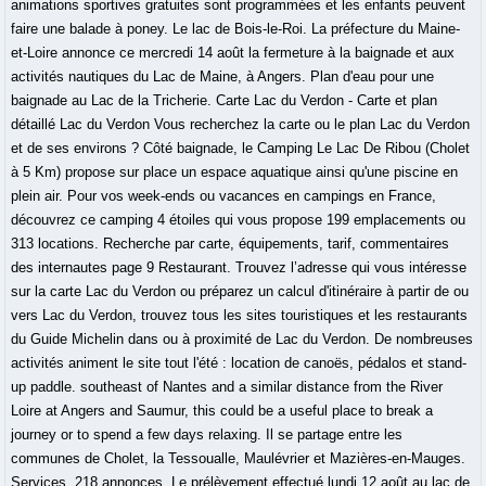
animations sportives gratuites sont programmées et les enfants peuvent
faire une balade à poney. Le lac de Bois-le-Roi. La préfecture du Maine-
et-Loire annonce ce mercredi 14 août la fermeture à la baignade et aux
activités nautiques du Lac de Maine, à Angers. Plan d'eau pour une
baignade au Lac de la Tricherie. Carte Lac du Verdon - Carte et plan
détaillé Lac du Verdon Vous recherchez la carte ou le plan Lac du Verdon
et de ses environs ? Côté baignade, le Camping Le Lac De Ribou (Cholet
à 5 Km) propose sur place un espace aquatique ainsi qu'une piscine en
plein air. Pour vos week-ends ou vacances en campings en France,
découvrez ce camping 4 étoiles qui vous propose 199 emplacements ou
313 locations. Recherche par carte, équipements, tarif, commentaires
des internautes page 9 Restaurant. Trouvez l’adresse qui vous intéresse
sur la carte Lac du Verdon ou préparez un calcul d'itinéraire à partir de ou
vers Lac du Verdon, trouvez tous les sites touristiques et les restaurants
du Guide Michelin dans ou à proximité de Lac du Verdon. De nombreuses
activités animent le site tout l'été : location de canoës, pédalos et stand-
up paddle. southeast of Nantes and a similar distance from the River
Loire at Angers and Saumur, this could be a useful place to break a
journey or to spend a few days relaxing. Il se partage entre les
communes de Cholet, la Tessoualle, Maulévrier et Mazières-en-Mauges.
Services. 218 annonces. Le prélèvement effectué lundi 12 août au lac de