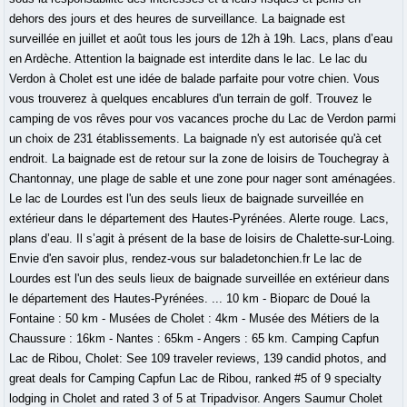
dehors des jours et des heures de surveillance. La baignade est
surveillée en juillet et août tous les jours de 12h à 19h. Lacs, plans d’eau
en Ardèche. Attention la baignade est interdite dans le lac. Le lac du
Verdon à Cholet est une idée de balade parfaite pour votre chien. Vous
vous trouverez à quelques encablures d'un terrain de golf. Trouvez le
camping de vos rêves pour vos vacances proche du Lac de Verdon parmi
un choix de 231 établissements. La baignade n'y est autorisée qu'à cet
endroit. La baignade est de retour sur la zone de loisirs de Touchegray à
Chantonnay, une plage de sable et une zone pour nager sont aménagées.
Le lac de Lourdes est l'un des seuls lieux de baignade surveillée en
extérieur dans le département des Hautes-Pyrénées. Alerte rouge. Lacs,
plans d’eau. Il s’agit à présent de la base de loisirs de Chalette-sur-Loing.
Envie d'en savoir plus, rendez-vous sur baladetonchien.fr Le lac de
Lourdes est l'un des seuls lieux de baignade surveillée en extérieur dans
le département des Hautes-Pyrénées. ... 10 km - Bioparc de Doué la
Fontaine : 50 km - Musées de Cholet : 4km - Musée des Métiers de la
Chaussure : 16km - Nantes : 65km - Angers : 65 km. Camping Capfun
Lac de Ribou, Cholet: See 109 traveler reviews, 139 candid photos, and
great deals for Camping Capfun Lac de Ribou, ranked #5 of 9 specialty
lodging in Cholet and rated 3 of 5 at Tripadvisor. Angers Saumur Cholet