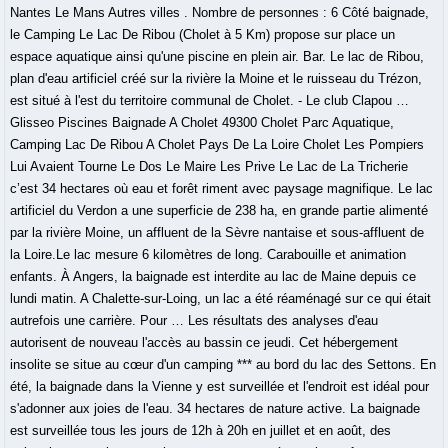
Nantes Le Mans Autres villes . Nombre de personnes : 6 Côté baignade,
le Camping Le Lac De Ribou (Cholet à 5 Km) propose sur place un
espace aquatique ainsi qu'une piscine en plein air. Bar. Le lac de Ribou,
plan d'eau artificiel créé sur la rivière la Moine et le ruisseau du Trézon,
est situé à l'est du territoire communal de Cholet. - Le club Clapou …
Glisseo Piscines Baignade A Cholet 49300 Cholet Parc Aquatique,
Camping Lac De Ribou A Cholet Pays De La Loire Cholet Les Pompiers
Lui Avaient Tourne Le Dos Le Maire Les Prive Le Lac de La Tricherie
c’est 34 hectares où eau et forêt riment avec paysage magnifique. Le lac
artificiel du Verdon a une superficie de 238 ha, en grande partie alimenté
par la rivière Moine, un affluent de la Sèvre nantaise et sous-affluent de
la Loire.Le lac mesure 6 kilomètres de long. Carabouille et animation
enfants. À Angers, la baignade est interdite au lac de Maine depuis ce
lundi matin. A Chalette-sur-Loing, un lac a été réaménagé sur ce qui était
autrefois une carrière. Pour … Les résultats des analyses d'eau
autorisent de nouveau l'accès au bassin ce jeudi. Cet hébergement
insolite se situe au cœur d'un camping *** au bord du lac des Settons. En
été, la baignade dans la Vienne y est surveillée et l'endroit est idéal pour
s'adonner aux joies de l'eau. 34 hectares de nature active. La baignade
est surveillée tous les jours de 12h à 20h en juillet et en août, des