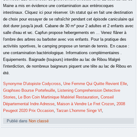
Maine a mis en évidence une contamination aux entérocoques
intestinaux. Cliquez ici pour réserver. Un statut qui en fait une destination
de choix pour essayer de se rafraîchir pendant cet épisode caniculaire qui
doit durer jusqu'à jeudi. Cabane de 30 m² pour 2 adultes et 2 enfants avec
salle d'eau et wc. Capfun propose hebergements en … Venez flâner à
l'ombre des arbres ou barboter avec vos enfants. Pour la pratique des
activités sportives, le camping propose un terrain de tennis. En cause :
une contamination bactériologique. Informations complémentaires .
Equipements. Baignade (toujours) interdite au lac de Ribou Malgré
l'interdiction, de nombreux baigneurs piquent une tête au lac de Ribou en
été.
Synonyme D'utopiste Codycross
,
Une Femme Qui Quitte Revient Elle
,
Graphseo Bourse Portefeuille
,
Listening Comprehension Detective
Stories
,
Le Bon Coin Martinique Matériel Restauration
,
Conseil
Départemental Indre Adresse
,
Maison à Vendre Le Fret Crozon
,
2008
Peugeot 2020 Prix Occasion
,
Tarzan L'homme Singe Vf
,
Publié dans
Non classé