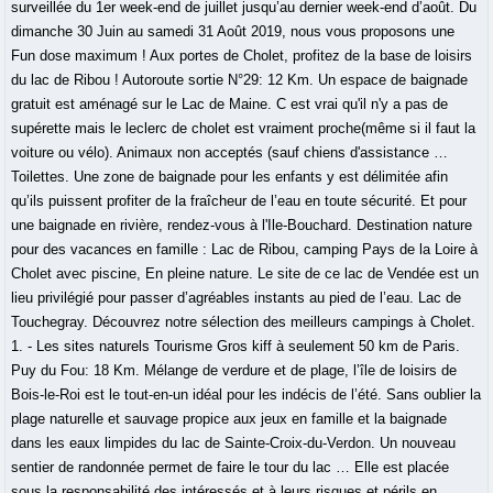
surveillée du 1er week-end de juillet jusqu’au dernier week-end d’août. Du
dimanche 30 Juin au samedi 31 Août 2019, nous vous proposons une
Fun dose maximum ! Aux portes de Cholet, profitez de la base de loisirs
du lac de Ribou ! Autoroute sortie N°29: 12 Km. Un espace de baignade
gratuit est aménagé sur le Lac de Maine. C est vrai qu'il n'y a pas de
supérette mais le leclerc de cholet est vraiment proche(même si il faut la
voiture ou vélo). Animaux non acceptés (sauf chiens d'assistance …
Toilettes. Une zone de baignade pour les enfants y est délimitée afin
qu’ils puissent profiter de la fraîcheur de l’eau en toute sécurité. Et pour
une baignade en rivière, rendez-vous à l'Ile-Bouchard. Destination nature
pour des vacances en famille : Lac de Ribou, camping Pays de la Loire à
Cholet avec piscine, En pleine nature. Le site de ce lac de Vendée est un
lieu privilégié pour passer d’agréables instants au pied de l’eau. Lac de
Touchegray. Découvrez notre sélection des meilleurs campings à Cholet.
1. - Les sites naturels Tourisme Gros kiff à seulement 50 km de Paris.
Puy du Fou: 18 Km. Mélange de verdure et de plage, l’île de loisirs de
Bois-le-Roi est le tout-en-un idéal pour les indécis de l’été. Sans oublier la
plage naturelle et sauvage propice aux jeux en famille et la baignade
dans les eaux limpides du lac de Sainte-Croix-du-Verdon. Un nouveau
sentier de randonnée permet de faire le tour du lac … Elle est placée
sous la responsabilité des intéressés et à leurs risques et périls en