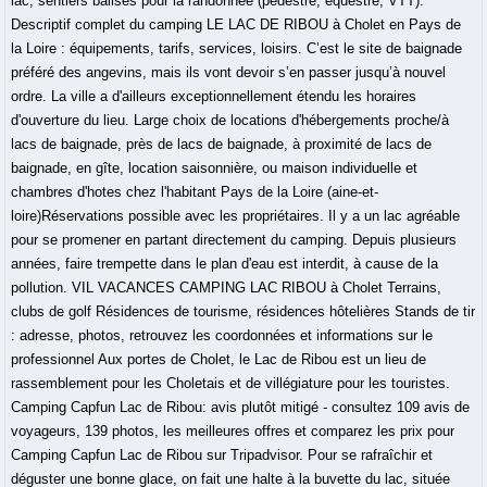
lac, sentiers balisés pour la randonnée (pédestre, équestre, VTT).
Descriptif complet du camping LE LAC DE RIBOU à Cholet en Pays de
la Loire : équipements, tarifs, services, loisirs. C’est le site de baignade
préféré des angevins, mais ils vont devoir s’en passer jusqu’à nouvel
ordre. La ville a d'ailleurs exceptionnellement étendu les horaires
d'ouverture du lieu. Large choix de locations d'hébergements proche/à
lacs de baignade, près de lacs de baignade, à proximité de lacs de
baignade, en gîte, location saisonnière, ou maison individuelle et
chambres d'hotes chez l'habitant Pays de la Loire (aine-et-
loire)Réservations possible avec les propriétaires. Il y a un lac agréable
pour se promener en partant directement du camping. Depuis plusieurs
années, faire trempette dans le plan d'eau est interdit, à cause de la
pollution. VIL VACANCES CAMPING LAC RIBOU à Cholet Terrains,
clubs de golf Résidences de tourisme, résidences hôtelières Stands de tir
: adresse, photos, retrouvez les coordonnées et informations sur le
professionnel Aux portes de Cholet, le Lac de Ribou est un lieu de
rassemblement pour les Choletais et de villégiature pour les touristes.
Camping Capfun Lac de Ribou: avis plutôt mitigé - consultez 109 avis de
voyageurs, 139 photos, les meilleures offres et comparez les prix pour
Camping Capfun Lac de Ribou sur Tripadvisor. Pour se rafraîchir et
déguster une bonne glace, on fait une halte à la buvette du lac, située