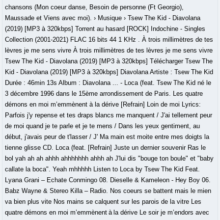
chansons (Mon coeur danse, Besoin de personne (Ft Georgio),
Maussade et Viens avec moi). › Musique › Tsew The Kid - Diavolana
(2019) [MP3 à 320kbps] Torrent au hasard [ROCK] Indochine - Singles
Collection (2001-2021) FLAC 16 bits 44 1 KHz . À trois millimètres de tes
lèvres je me sens vivre À trois millimètres de tes lèvres je me sens vivre
Tsew The Kid - Diavolana (2019) [MP3 à 320kbps] Télécharger Tsew The
Kid - Diavolana (2019) [MP3 à 320kbps] Diavolana Artiste : Tsew The Kid
Durée : 46min 13s Album : Diavolana ... - Loca (feat. Tsew The Kid né le
3 décembre 1996 dans le 15ème arrondissement de Paris. Les quatre
démons en moi m’emmènent à la dérive [Refrain] Loin de moi Lyrics:
Parfois j'y repense et tes draps blancs me manquent / J'ai tellement peur
de moi quand je te parle et je te mens / Dans les yeux gentiment, au
début, j'avais peur de t'lasser / J' Ma main est moite entre mes doigts la
tienne glisse CD. Loca (feat. [Refrain] Juste un dernier souvenir Ras le
bol yah ah ah ahhh ahhhhhhh ahhh ah J'lui dis "bouge ton boule" et "baby
callate la boca". Yeah mhhhhh Listen to Loca by Tsew The Kid Feat.
Lyana Grani – Echate Conmingo 08. Dieselle & Kameleon - Hey Boy 06.
Babz Wayne & Stereo Killa – Radio. Nos coeurs se battent mais le mien
va bien plus vite Nos mains se calquent sur les parois de la vitre Les
quatre démons en moi m’emmènent à la dérive Le soir je m’endors avec