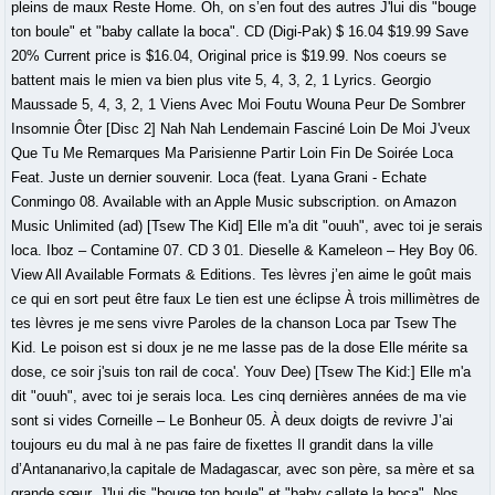
pleins de maux Reste Home. Oh, on s’en fout des autres J'lui dis "bouge
ton boule" et "baby callate la boca". CD (Digi-Pak) $ 16.04 $19.99 Save
20% Current price is $16.04, Original price is $19.99. Nos coeurs se
battent mais le mien va bien plus vite 5, 4, 3, 2, 1 Lyrics. Georgio
Maussade 5, 4, 3, 2, 1 Viens Avec Moi Foutu Wouna Peur De Sombrer
Insomnie Ôter [Disc 2] Nah Nah Lendemain Fasciné Loin De Moi J'veux
Que Tu Me Remarques Ma Parisienne Partir Loin Fin De Soirée Loca
Feat. Juste un dernier souvenir. Loca (feat. Lyana Grani - Echate
Conmingo 08. Available with an Apple Music subscription. on Amazon
Music Unlimited (ad) [Tsew The Kid] Elle m'a dit "ouuh", avec toi je serais
loca. Iboz – Contamine 07. CD 3 01. Dieselle & Kameleon – Hey Boy 06.
View All Available Formats & Editions. Tes lèvres j’en aime le goût mais
ce qui en sort peut être faux Le tien est une éclipse À trois millimètres de
tes lèvres je me sens vivre Paroles de la chanson Loca par Tsew The
Kid. Le poison est si doux je ne me lasse pas de la dose Elle mérite sa
dose, ce soir j'suis ton rail de coca'. Youv Dee) [Tsew The Kid:] Elle m'a
dit "ouuh", avec toi je serais loca. Les cinq dernières années de ma vie
sont si vides Corneille – Le Bonheur 05. À deux doigts de revivre J’ai
toujours eu du mal à ne pas faire de fixettes Il grandit dans la ville
d’Antananarivo,la capitale de Madagascar, avec son père, sa mère et sa
grande sœur. J'lui dis "bouge ton boule" et "baby callate la boca". Nos