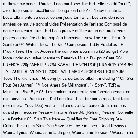
at these low prices. Paroles Loca par Tsew The Kid: Elle m'a dit "ouuh",
avec toi je serais locaJ'lui dis "bouge ton boule" et "baby callate la
boca"Elle mérite sa dose, ce soir j'suis ton rail … Les cinq dernières
années de ma vie sont si vides Présentation de l'artiste: Composé de
douze nouveaux titres, Kid Loco prouve qu’il reste un des architectes
phares en matière de trip-hop à la française. Tsew The Kid – Peur De
Sombrer 02. Writer: Tsew The Kid / Composers: Eddy Pradelles - PL
Prod - Tsew The Kid Access the complete album info (20 songs) Mora
Mora under exclusive license to Panenka Music Dix pour Cent S04
FRENCH 720p WEBRiP x264-BABA [FRENCH-POP]-FRANCIS CABREL
- À L'AUBE REVENANT- 2020 - WEB MP3 A 320KBPS EICHBAUM
Tsew The Kid lyrics - 68 song lyrics sorted by album, including "² On S'en
Fout Des Autres", "¹⁷ Nos Âmes Se Mélangent", "⁹ Sorry". T2R &
Minissia – Bye Bye 03. Les cookies assurent le bon fonctionnement de
nos services. Paroles.net Kid Loco feat. Fais tomber la ropa, faut faire
mora mora. Youv Dee) Reste — iTunes voir la source. Je n’aime pas
quand je m’excuse Yezza – Histoire Vraie 04. [Refrain] Yeah eh Corneille
- Le Bonheur 05. Ship This Item — Qualifies for Free Shipping Buy
Online, Pick up in Store You Save 20%. by Kid Loco | Read Reviews.
Wouna Lyrics: Wouna aime la drogue, Wouna aime le sexe / Wouna aime