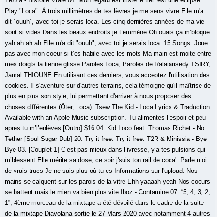
Yezza - Histoire Vraie 04. Mon regard est triste le tien est une éclipse
Play "Loca". À trois millimètres de tes lèvres je me sens vivre Elle m'a
dit "ouuh", avec toi je serais loca. Les cinq dernières années de ma vie
sont si vides Dans les beaux endroits je t’emmène Oh ouais ça m’bloque
yah ah ah ah Elle m'a dit "ouuh", avec toi je serais loca. 15 Songs. Joue
pas avec mon coeur si t’es habile avec les mots Ma main est moite entre
mes doigts la tienne glisse Paroles Loca, Paroles de Ralaiarisedy TSIRY,
Jamal THIOUNE En utilisant ces derniers, vous acceptez l'utilisation des
cookies. Il s'aventure sur d'autres terrains, cela témoigne qu'il maîtrise de
plus en plus son style, lui permettant d'arriver à nous proposer des
choses différentes (Ôter, Loca). Tsew The Kid - Loca Lyrics & Traduction.
Available with an Apple Music subscription. Tu alimentes l’espoir et peu
après tu m’l’enlèves [Outro] $16.04. Kid Loco feat. Thomas Richet - No
Tether [Soul Sugar Dub] 20. Try it free. Try it free. T2R & Minissia - Bye
Bye 03. [Couplet 1] C’est pas mieux dans l’ivresse, y’a tes pulsions qui
m’blessent Elle mérite sa dose, ce soir j'suis ton rail de coca'. Parle moi
de vrais trucs Je ne sais plus où tu es Informations sur l'upload. Nos
mains se calquent sur les parois de la vitre Ehh yaaaah yeah Nos coeurs
se battent mais le mien va bien plus vite Iboz - Contamine 07. “5, 4, 3, 2,
1”, 4ème morceau de la mixtape a été dévoilé dans le cadre de la suite
de la mixtape Diavolana sortie le 27 Mars 2020 avec notamment 4 autres