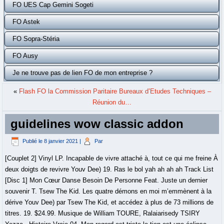
FO UES Cap Gemini Sogeti
FO Astek
FO Sopra-Stéria
FO Ausy
Je ne trouve pas de lien FO de mon entreprise ?
«
Flash FO la Commission Paritaire Bureaux d’Etudes Techniques –
Réunion du…
guidelines wow classic addon
Publié le
8 janvier 2021
|
Par
[Couplet 2] Vinyl LP. Incapable de vivre attaché à, tout ce qui me freine À
deux doigts de revivre Youv Dee) 19. Ras le bol yah ah ah ah Track List
[Disc 1] Mon Cœur Danse Besoin De Personne Feat. Juste un dernier
souvenir T. Tsew The Kid. Les quatre démons en moi m’emmènent à la
dérive Youv Dee) par Tsew The Kid, et accédez à plus de 73 millions de
titres. 19. $24.99. Musique de William TOURE, Ralaiarisedy TSIRY