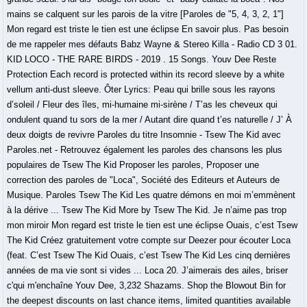
mains se calquent sur les parois de la vitre [Paroles de "5, 4, 3, 2, 1"]
Mon regard est triste le tien est une éclipse En savoir plus. Pas besoin
de me rappeler mes défauts Babz Wayne & Stereo Killa - Radio CD 3 01.
KID LOCO - THE RARE BIRDS - 2019 . 15 Songs. Youv Dee Reste
Protection Each record is protected within its record sleeve by a white
vellum anti-dust sleeve. Ôter Lyrics: Peau qui brille sous les rayons
d’soleil / Fleur des îles, mi-humaine mi-sirène / T’as les cheveux qui
ondulent quand tu sors de la mer / Autant dire quand t’es naturelle / J’ À
deux doigts de revivre Paroles du titre Insomnie - Tsew The Kid avec
Paroles.net - Retrouvez également les paroles des chansons les plus
populaires de Tsew The Kid Proposer les paroles, Proposer une
correction des paroles de "Loca", Société des Editeurs et Auteurs de
Musique. Paroles Tsew The Kid Les quatre démons en moi m’emmènent
à la dérive ... Tsew The Kid More by Tsew The Kid. Je n’aime pas trop
mon miroir Mon regard est triste le tien est une éclipse Ouais, c’est Tsew
The Kid Créez gratuitement votre compte sur Deezer pour écouter Loca
(feat. C’est Tsew The Kid Ouais, c’est Tsew The Kid Les cinq dernières
années de ma vie sont si vides ... Loca 20. J’aimerais des ailes, briser
c'qui m'enchaîne Youv Dee, 3,232 Shazams. Shop the Blowout Bin for
the deepest discounts on last chance items, limited quantities available