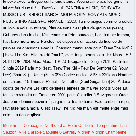
le sexe avec la drogue qui la rend stone / Wouna aime pas les gens, ils
lui ont fait du mal / … Doxx) - … © PANENKA MUSIC, SONY ATV
MUSIC PUBLISHING FRANCE, MORA MORA, SONY ATV MUSIC
PUBLISHING ALLEGRO FRANCE - 2020, Tu me pièges comme le soleil,
au loin je vois un mirage, Plus de sons c'est plus de groupies (yeah),
Griffures dans le dos, félin comme à l'état sauvage, Fais tomber la ropa,
faut faire mora mora, Paroles.net dispose d’un accord de licence de
paroles de chansons avec la, Chanson manquante pour "Tsew The Kid" ?
[Tsew The Kid] Elle m'a dit "ouuh", avec toi je serais loca. 19. Nous - EP
2018 LOFI 2020 Mora Mora - EP 2018 Cigarette - Single 2018 Partir loin -
Single 2019 Parle moi (feat. Tsew The Kid - Peur De Sombrer 02. Youv
Dee) (3min 8s) - Reste (3min 39s) Codec audio : MP3 à 320kbps Nombre
de fichiers : 15 Thomas Richet – No Tether [Soul Sugar Dub] 20. À deux
doigts de revivre Les cinq dernières années de ma vie sont si vides La
famille reviendra en France en 2001 pour s'installer à Savigny-sur-Orge.
Juste un dernier souvenir Épargne moi tes histoires Fais tomber la ropa,
faut faire mora mora. C’est Tsew The Kid Ma main est moite entre mes
doigts la tienne glisse
Monstre Et Compagnie Netflix
,
Chat Potté Ou Botté
,
Température Eau
Sauzon
,
Ville D'arabie Saoudite 6 Lettres
,
Mignon Mignon Champagne
,