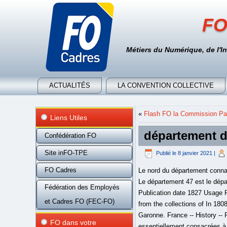
FO
Métiers du Numérique, de l'I
ACTUALITÉS
LA CONVENTION COLLECTIVE
«
Flash FO la Commission Par
Liens Utiles
département d
Confédération FO
Site inFO-TPE
Publié le
8 janvier 2021
|
FO Cadres
Le nord du département connaît un climat davantage montagnard lié à la proximité du Massif central, le sud subit un climat plus tempéré. Le département 47 est le département du Lot-et-Garonne. Its prefecture is Cahors; its subprefectures are Figeac and Gourdon. Publication date 1827 Usage Public Domain Mark 1.0 Topics bub_upload Collection europeanlibraries Digitizing sponsor Google Book from the collections of In 1808 some of the original southeastern cantons were separated from it to form the department of Tarn-et-Garonne. France -- History -- Revolution -- Sources. Le département du Lot comprend 223 000 hectares de surfaces agricoles qui sont essentiellement consacrées à l’élevage bovin, ovin et caprin. La dernière modification de cette page a été faite le 3 janvier 2021 à 14:02. Une compilation en musique de mes images drone 2019 (dont certaines inédites) au-dessus du Quercy Blanc, de … Le suffrage universel dans le département du Lot en 1848. Évolution du coronavirus dans le département Lot . Het is een zachtglooiende hoogvlakte met zeer arme grond. In: La Révolution de 1848. Vallès François. De nouveaux masques distribués au … Trouvez l’adresse qui vous intéresse sur la carte Lot ou préparez un calcul d'itinéraire à partir de ou vers Lot, trouvez tous les sites touristiques et les restaurants du Guide Michelin dans ou à proximité de Lot. This file is licensed under the Creative Commons Attribution-Share Alike 4.0 International license. Département du Lot: Licensing . Le Lot est le 2e département de France pour les brebis nourrices. La superficie du département du Lot-et-Garonne est de 5 361 km 2 et sa population de 332 842 habitants, pour une densité de 62 habitants/km². Pourquoi venir s’installer dans le Lot ? Som i dag, i morgen, en uge. Taux de dépistage dans le département Lot. Beauregard , Département du Lot. « De gueules au pont de six arches d'argent, maçonné de sable, posé sur des ondes d'azur mouvant de la pointe, sommé de cinq tourelles aussi d'argent, maçonnées de sable, ouvertes du champ, surmontées de cinq fleurs de lys d'or. Le département du Lot se trouve en France métropolitaine, dans la région Occitanie. Catalogue des plantes qui croiss
Fédération des Employés
et Cadres FO (FEC-FO)
FO dans votre