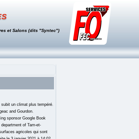
es
es et Salons (dits "Syntec")
tement, fusionne avec la région Languedoc-Roussillon pour devenir la nouvelle région administrative Occitanie. Département du Lot has integrated our Drupal hosting platform in January 2016. Le 30 septembre 1949, le Conseil Général du Lot invite les municipalités du Lot « à examiner l’extension du geste de Cahors au département tout entier ». Carte Lot - Carte et plan détaillé Lot Vous recherchez la carte ou le plan Lot et de ses environs ? Le département du Lot appartient à la region Midi-Pyrénées . : You are free: to share – to copy, distribute and transmit the work; to remix – to adapt the work; Under the following conditions: attribution – You must give appropriate credit, provide a link to the license, and indicate if changes were made. Situé dans le sud-ouest de la France, à proximité de Toulouse, le département du Lot est la porte d’entrée de la région Occitanie. Title. Le Lot est un département du Sud-Ouest de la France, situé dans la région Occitanie qui tire … Since the 2015 departmental elections, 30 are controlled by the Socialist Party (PS) and its allies; 4 are controlled by the miscellaneous right. By. », (Sources : SPLAF - population totale du département depuis sa création jusqu'en 1962, Communes ayant plus de 10 % de résidences secondaires, Chambre de commerce et d'industrie du Lot, Population municipale légale en vigueur au 1, Fiches Insee - Populations légales du département pour les années, Liste des conseillers départementaux du Lot, parc naturel régional des Causses du Quercy, Création du département de Tarn-et-Garonne, Site sur la Population et les Limites Administratives de la France - fiche historique du département, Population selon le sexe et l'âge quinquennal de 1968 à 2013 - Recensements harmonisés - Séries départementales et communales, L'abbaye du Mont Saint-Michel souffle ses 1300 bougies, Volontaires nationaux du Lot pendant la Révolution, Listes thématiques des départements français, https://fr.wikipedia.org/w/index.php?title=Lot_(département)&oldid=178360673, Article avec modèle Tableau Liste commune de France 2, Page pointant vers des bases relatives à la géographie, licence Creative Commons a