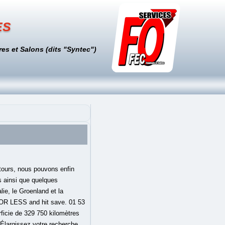
es
es et Salons (dits "Syntec")
ionale. Prévenez-moi de tous les nouveaux articles par email. Bornéo à la Carte, Kuching, Malaysia. L'Indonésie appelle l'île Kalimantan. Le territoire de Bornéo est partagé entre trois États souverains: le Brunei et la Malaisie au nord, et l'Indonésie au sud. 232 avis. L’île est bordée par la mer de Chine méridionale au nord-ouest, la mer de Sulu au nord-est et […] C’est toujours un truc qu’il vaut mieux emporter avec soi quand on part dans un pays qu’on ne connait pas : une carte ! Elle possède une grande diversité de parcs nationaux dont le Kerinci-Seblat, ses sentiers traversent la jungle. RTSinfo vous propose une série spéciale sur l'île de Bornéo, l'un des écosystèmes les plus riches du monde qui disparaît peu à peu. Bornéo est situé au sud-est de la Malaisie dans la l' archipel malais . borneo carte - Info. Voyage sur mesure et authentique à prix raisonnable! Coupon code promo valable exclusivement sur Monde du Voyage jusqu'au 03/02/2021. Monde du Voyage vous informe sur la destination Bornéo. Découvrez les offres de voyages Bornéo de Voyageurs du Monde, l'agence de voyage sur mesure spécialiste des circuits, séjours, autotours, week-ends. Elle est peuplée d'environ 20 millions d'habitants. Demande de devis personnalisé. Voyage de 15 jours à Bornéo à la découverte du parc de Bako et des singes Nasiques. Carte Bornéo. Avec une superficie de plus de 743 000 km2, l’île de Bornéo — située dans les grandes îles de la Sonde — est la 4e plus grande île du monde, après l’Australie, le Groenland et la Nouvelle-Guinée. Asie 2,315 . Loin des clichés et des endroits touristiques habituels, BORNÉO À LA CARTE s’engage à vous faire découvrir les charmes de cette énigmatique partie du monde. BORNÉO À LA CARTE - Votre spécialiste du Sarawak pour un ... Hôtel Bornéo: Location de vacances Bornéo: Location de voiture Bornéo: Monde du Voyage. Nous avons reporté toutes nos dépenses afin de vous fournir l