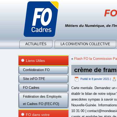
FO
Métiers du Numérique, de l'I
ACTUALITÉS
LA CONVENTION COLLECTIVE
«
Flash FO la Commission Par
Liens Utiles
crème de fram
Confédération FO
Site inFO-TPE
Publié le
8 janvier 2021
|
FO Cadres
Carte mentale. Demandez un devis à nos spécialistes Malaisie Borneo Après 32 jours à Bornéo et aux alentours, nous pouvons enfin établir le bilan de notre séjour.Voici donc le détail de notre budget sur place, quelques chiffres clés, nos tops ainsi que quelques anecdotes sympas à savoir sur ces pays !. Bornéo est la quatrième plus grande île du monde après l'Australie, le Groenland et la Nouvelle-Guinée. Informations, cartes et statistiques sur les populations et les pays du monde. Write CSS OR LESS and hit save. 01 53 10 31 00 | contact@mondeasie.com Sabah Sarawak Sabah. La péninsule de Malaisie s’étend sur une superficie de 329 750 kilomètres carrés et englobe les états de Perlis, Kelantan, Kedah, Terengganu, Pinang, Perak, Pahang, Negeri Sem… Élargissez votre recherche dans Universalis. Carte de Bornéo. East Malaysia - Sabah & Sarawak Brunei Darussalam. Demande de devis personnalisé. Carte Indonésie : Plan Indonésie - … Voir plus d'idées sur le thème peuple autochtone, bornéo, carte vietnam. Partir à Sumatra Sumatra a conservé ses paysages sauvages. Bornéo carte du monde Carte de Bornéo Monde du Voyag . Ile située au Sud-Ouest de l' océan Pacifique, Bornéo est la troisième plus grande île du monde, après le Groenland et la Nouvelle-Guinée . A l’exception du Mont Kinabalu, dans la région de Sabah, l’altitude reste modérée et oscille entre 1 000 et 2 000 mètres. Voyage Kuching sur mesure, séjour Kuching à la carte - Voyageurs du Monde VOTRE ITINÉRAIRE (1 sur 5) Monde du Voyage vous informe sur la destination Bornéo. De combien de coeurs est composé le corps humain (tapez un chiffre) *. L'agence de voyages et nos partenaires sont cités régulièrement dans la presse française Internet, magazines, journaux, télévisions, radios. La Mer de Chine. - Superficie : Sarawak : 125 000 km². Voyage Bornéo sur mesure, séjour Bornéo à la carte - Voyageurs du Monde Découvrez les offres de voyages Bornéo de Voyageurs du Monde, l'agence de voyage sur mesure spécialiste des circuits, séjours, autotours, week-ends. Learn how to create your own. On peut voir le relief sur la carte de la Malaisie. Qualité & prix, réservez en toute confiance les plus belles prestations au prix le plus bas depuis 1999 : Monde du Voyage vous propose des offres de vols
Fédération des Employés
et Cadres FO (FEC-FO)
FO dans votre