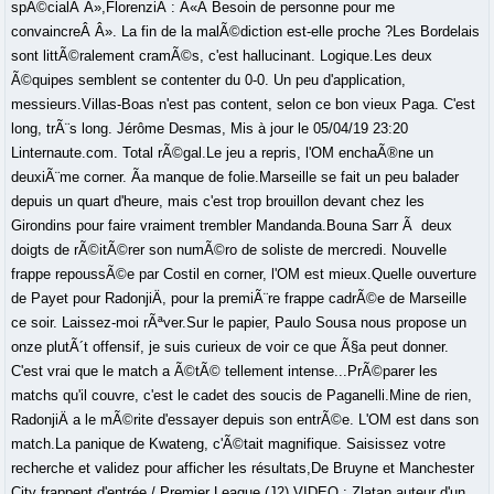
spÃ©cialÂ Â»,FlorenziÂ : Â«Â Besoin de personne pour me
convaincreÂ Â». La fin de la malÃ©diction est-elle proche ?Les Bordelais
sont littÃ©ralement cramÃ©s, c'est hallucinant. Logique.Les deux
Ã©quipes semblent se contenter du 0-0. Un peu d'application,
messieurs.Villas-Boas n'est pas content, selon ce bon vieux Paga. C'est
long, trÃ¨s long. Jérôme Desmas, Mis à jour le 05/04/19 23:20
Linternaute.com. Total rÃ©gal.Le jeu a repris, l'OM enchaÃ®ne un
deuxiÃ¨me corner. Ãa manque de folie.Marseille se fait un peu balader
depuis un quart d'heure, mais c'est trop brouillon devant chez les
Girondins pour faire vraiment trembler Mandanda.Bouna Sarr Ã deux
doigts de rÃ©itÃ©rer son numÃ©ro de soliste de mercredi. Nouvelle
frappe repoussÃ©e par Costil en corner, l'OM est mieux.Quelle ouverture
de Payet pour RadonjiÄ, pour la premiÃ¨re frappe cadrÃ©e de Marseille
ce soir. Laissez-moi rÃªver.Sur le papier, Paulo Sousa nous propose un
onze plutÃ´t offensif, je suis curieux de voir ce que Ã§a peut donner.
C'est vrai que le match a Ã©tÃ© tellement intense...PrÃ©parer les
matchs qu'il couvre, c'est le cadet des soucis de Paganelli.Mine de rien,
RadonjiÄ a le mÃ©rite d'essayer depuis son entrÃ©e. L'OM est dans son
match.La panique de Kwateng, c'Ã©tait magnifique. Saisissez votre
recherche et validez pour afficher les résultats,De Bruyne et Manchester
City frappent d'entrée / Premier League (J2).VIDEO : Zlatan auteur d'un