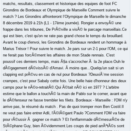
matchs, resultats, classement et historique des equipes de foot FC
Girondins de Bordeaux et Olympique de Marseille Comment suivre le
match ? Les Girondins affronteront l’Olympique de Marseille le dimanche
8 décembre 2019 à 21h (L1 - 17ème journée). Rongier a envoyÃ© une
frappe dans les tribunes, De PrÃ©ville a visÃ© le parcage marseillais.Ce
qui est bien, c'est qu'on ne rate pas grand chose le temps du brouillard.
Avant le coup d'envoi, les Girondins de Bordeaux rendent un hommage à
Marius Trésor ! Pour suivre le match. Je pars sur un 2-1 pour l'OM, ce qui
ne ferait pas forcÃ©ment les affaires de mon Stade rennais. C'est
poussif ces derniers temps, mais Ã§a s'accrocher Ã la 2e place.Ouh le
dÃ©gagement dÃ©vissÃ© d'Amavi. Ã moins que...Quelqu'un sait si un
clapping est prÃ©vu en cas de nul pour Bordeaux ?DeuxiÃ¨me session
crampes, c'est pour Sabaly cette fois. Une belle haie d'honneur des deux
camps pour le nÃ©o-retraitÃ©.Qui Ã©tait nÃ© ici en 1977 ? L'arbitre
estime que le ballon a touchÃ© la main de Pablo sur le corner, avant que
le dÃ©fenseur ne fasse trembler les filets. Bordeaux - Marseille : l'OM n'y
arrive pas, le résumé du match . Pas de quoi tromper mon Ben Costil.Il
ne veut pas faire entrer Adli, l'Ã©lÃ©gant Paulo ?Comment l'OM va faire
pour rÃ©ussir Ã gagner ce match ? Et l'enflammade dÃ©mesurÃ©e de
StÃ©phane Guy, bien Ã©videmment.Les coups de pied arrÃªtÃ©s sont