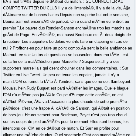
trÃ¨s mal tirÃ©s depuis le dÃ©but du match. ; SE CONNECTER AU
COMPTE TWITTER DU CLUB Il y a de l'intensitÃ©, il y a de la vie, Ã§a
dÃ©marre sur de bonnes bases.Depuis son superbe but cette semaine,
Bouna Sarr est encensÃ© de partout. On a quand mÃªme eu le droit au
premier ".Le pauvre duo Rongier-Sanson enchaÃ®ne trop les matchs au
goÃ»t de Paga. En vÃ©ritÃ©, moi aussi.Bordeaux est Ã deux doigts de
la rupture. Les supporters bordelais vont-ils faire un clapping en cas de
nul ? Profitons-en pour faire un point compo.Ãa sent la belle ambiance au
Matmut, ce soir.Un tas de questions se bousculent dans ma tÃªte : est-
ce la fin de la malÃ©diction pour Marseille ? Suspense...Il y a des
supporters marseillais qui osent chouiner dans les commentaires. ; Sur
Twitter en Live Tweet. Un peu de tenue les copains, jamais il n'y a
main.L'OM se remet la tÃªte Ã l'endroit, sans que ce ne soit flamboyant.
Mouais, hein.Rudy Buquet est parti vÃ©rifier les images. Quelle blague,
l'OM n'a mÃªme pas jouÃ© la Coupe d'Europe cette annÃ©e, on est
dÃ©but fÃ©vrier, Ã§a va.L'occasion la plus chaude de cette premiÃ¨re
pÃ©riode, c'est une frappe Ã cÃ´tÃ© de Sanson, qui Ã©tait en position
de hors-jeu. Heureusement pour Bordeaux, Payet n'est pas trop chaud
sur les coups de pied arrÃªtÃ©s pour le moment.Elles sont bonnes, les
intentions de l'OM en ce dÃ©but de match. Et Sarr en profite pour
allumer une mÃ¨che de plus. Quel spectacle.C'est con quand mÃªme ce