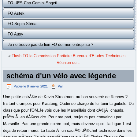
FO UES Cap Gemini Sogeti
FO Astek
FO Sopra-Stéria
FO Ausy
Je ne trouve pas de lien FO de mon entreprise ?
«
Flash FO la Commission Paritaire Bureaux d’Etudes Techniques –
Réunion du…
schéma d'un vélo avec légende
Publié le
8 janvier 2021
|
Par
Une petite entrÃ©e de Kevin Strootman, au bon souvenir de Rennes ?
Instant crampes pour Kwateng, Oudin se charge de lui tenir la guibole. Du
classique pour l'OM.Je vois que les Marseillais dont dÃ©jÃ chauds,
prÃªts Ã en dÃ©coudre. Pour ma part, toujours pas convaincu par
Marseille. Pas une grande soirée foot, mais devinez quoi : la Ligue 1 est
déjà de retour mardi. La faute Ã un sacrÃ© dÃ©chet technique dans les