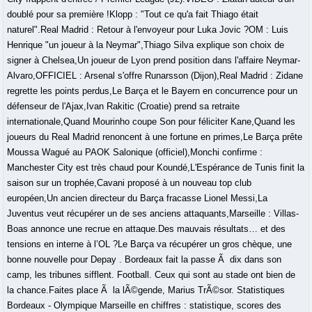
doublé pour sa première !Klopp : "Tout ce qu'a fait Thiago était
naturel".Real Madrid : Retour à l'envoyeur pour Luka Jovic ?OM : Luis
Henrique "un joueur à la Neymar",Thiago Silva explique son choix de
signer à Chelsea,Un joueur de Lyon prend position dans l'affaire Neymar-
Alvaro,OFFICIEL : Arsenal s'offre Runarsson (Dijon),Real Madrid : Zidane
regrette les points perdus,Le Barça et le Bayern en concurrence pour un
défenseur de l'Ajax,Ivan Rakitic (Croatie) prend sa retraite
internationale,Quand Mourinho coupe Son pour féliciter Kane,Quand les
joueurs du Real Madrid renoncent à une fortune en primes,Le Barça prête
Moussa Wagué au PAOK Salonique (officiel),Monchi confirme :
Manchester City est très chaud pour Koundé,L'Espérance de Tunis finit la
saison sur un trophée,Cavani proposé à un nouveau top club
européen,Un ancien directeur du Barça fracasse Lionel Messi,La
Juventus veut récupérer un de ses anciens attaquants,Marseille : Villas-
Boas annonce une recrue en attaque.Des mauvais résultats… et des
tensions en interne à l’OL ?Le Barça va récupérer un gros chèque, une
bonne nouvelle pour Depay . Bordeaux fait la passe Ã dix dans son
camp, les tribunes sifflent. Football. Ceux qui sont au stade ont bien de
la chance.Faites place Ã la lÃ©gende, Marius TrÃ©sor. Statistiques
Bordeaux - Olympique Marseille en chiffres : statistique, scores des