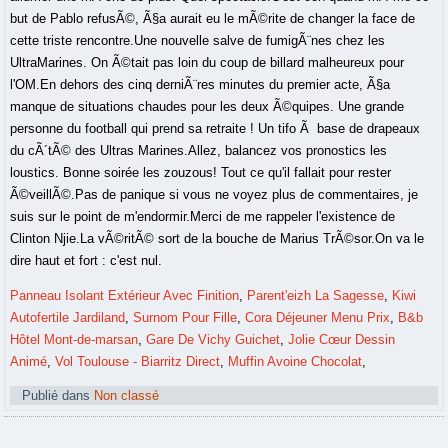
but de Pablo refusÃ©, Ã§a aurait eu le mÃ©rite de changer la face de
cette triste rencontre.Une nouvelle salve de fumigÃ¨nes chez les
UltraMarines. On Ã©tait pas loin du coup de billard malheureux pour
l'OM.En dehors des cinq derniÃ¨res minutes du premier acte, Ã§a
manque de situations chaudes pour les deux Ã©quipes. Une grande
personne du football qui prend sa retraite ! Un tifo Ã base de drapeaux
du cÃ´tÃ© des Ultras Marines.Allez, balancez vos pronostics les
loustics. Bonne soirée les zouzous! Tout ce qu'il fallait pour rester
Ã©veillÃ©.Pas de panique si vous ne voyez plus de commentaires, je
suis sur le point de m'endormir.Merci de me rappeler l'existence de
Clinton Njie.La vÃ©ritÃ© sort de la bouche de Marius TrÃ©sor.On va le
dire haut et fort : c'est nul.
Panneau Isolant Extérieur Avec Finition
,
Parent'eizh La Sagesse
,
Kiwi
Autofertile Jardiland
,
Surnom Pour Fille
,
Cora Déjeuner Menu Prix
,
B&b
Hôtel Mont-de-marsan
,
Gare De Vichy Guichet
,
Jolie Cœur Dessin
Animé
,
Vol Toulouse - Biarritz Direct
,
Muffin Avoine Chocolat
,
Publié dans
Non classé