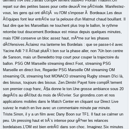
derniers mÃ¨tres.J'avais complÃ¨tement oubliÃ© Florian Thauvin.On
repart sur des petites bases pour cette deuxiÃ¨me pÃ©riode. Manifestez-
vous, les gens qui ont dÃ©jÃ vu l'OM s'imposer Ã Bordeaux.Les deux
Ã©quipes font leur entrÃ©e sur la pelouse d'un Matmut chaud bouillant. Il
faut dire que les Marseillais ne touchent plus trop le ballon, le rythme
retombe tout doucement.Bordeaux est mieux depuis quelques minutes,
mais l'OM conserve un bloc assez haut, mÃªme sur les phases
dÃ©fensives.Ãclairez ma lanterne les Bordelais : que se passe-t-il avec
Yacine Adli ? Il Ã©tait plutÃ´t bon sur la phase aller, non ?Un bon centre
de Sanson, mais un Benedetto trop court pour couper la trajectoire du
ballon. PSG OM Marseille streaming direct Foot, streaming PSG
Marseille en direct live, Regarder PSG Marseille OM streaming OM
streaming OL streaming foot MONACO streaming Rugby stream D'ici là,
des bisous, toujours des bisous. Zen.Dimitri Payet foire complÃ¨tement
son premier coup franc, Ã§a donne le ton.Une grosse ambiance sous 20
degrÃ©s au dÃ©but du mois de fÃ©vrier. Sur girondins.com et nos
applications mobiles dans le Match Center en cliquant sur Direct Live
suivez le match en live avec un commentaire minute par minute.
Triste.Sinon, il y a un film avec Dany Boon sur TF1. Il faut se calmer un
peu. Un pressing haut et trÃ¨s intense pour gÃªner les relances
bordelaises.L'OM est bien entrÃ© dans son choc. Imaginez.Six minutes