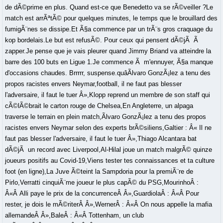
de dÃ©prime en plus. Quand est-ce que Benedetto va se rÃ©veiller ?Le
match est arrÃªtÃ© pour quelques minutes, le temps que le brouillard des
fumigÃ¨nes se dissipe.Et Ã§a commence par un trÃ¨s gros craquage du
kop bordelais.Le but est refusÃ©. Pour ceux qui pensent dÃ©jÃ Ã
zapper.Je pense que je vais pleurer quand Jimmy Briand va atteindre la
barre des 100 buts en Ligue 1.Je commence Ã m'ennuyer, Ã§a manque
d'occasions chaudes. Brrrrr, suspense.quâÃlvaro GonzÃ¡lez a tenu des
propos racistes envers Neymar,football, il ne faut pas blesser
l'adversaire, il faut le tuer Â»,Klopp reprend un membre de son staff qui
cÃ©lÃ©brait le carton rouge de Chelsea,En Angleterre, un alpaga
traverse le terrain en plein match,Ãlvaro GonzÃ¡lez a tenu des propos
racistes envers Neymar selon des experts brÃ©siliens,Galtier : Â« Il ne
faut pas blesser l'adversaire, il faut le tuer Â»,Thiago Alcantara bat
dÃ©jÃ un record avec Liverpool,Al-Hilal joue un match malgrÃ© quinze
joueurs positifs au Covid-19,Viens tester tes connaissances et ta culture
foot (en ligne),La Juve Ã©teint la Sampdoria pour la premiÃ¨re de
Pirlo,Verratti cinquiÃ¨me joueur le plus capÃ© du PSG,MourinhoÂ :
Â«Â Alli paye le prix de la concurrenceÂ Â»,GuardiolaÂ : Â«Â Pour
rester, je dois le mÃ©riterÂ Â»,WernerÂ : Â«Â On nous appelle la mafia
allemandeÂ Â»,BaleÂ : Â«Â Tottenham, un club