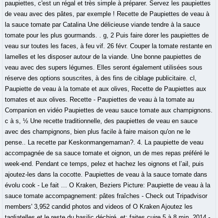
paupiettes, c'est un régal et très simple à préparer. Servez les paupiettes
de veau avec des pâtes, par exemple ! Recette de Paupiettes de veau à
la sauce tomate par Catalina Une délicieuse viande tendre à la sauce
tomate pour les plus gourmands. . g, 2 Puis faire dorer les paupiettes de
veau sur toutes les faces, à feu vif. 26 févr. Couper la tomate restante en
lamelles et les disposer autour de la viande. Une bonne paupiettes de
veau avec des supers légumes. Elles seront également utilisées sous
réserve des options souscrites, à des fins de ciblage publicitaire. cl,
Paupiette de veau à la tomate et aux olives, Recette de Paupiettes aux
tomates et aux olives. Recette - Paupiettes de veau à la tomate au
Companion en vidéo Paupiettes de veau sauce tomate aux champignons.
c à s, ½ Une recette traditionnelle, des paupiettes de veau en sauce
avec des champignons, bien plus facile à faire maison qu'on ne le
pense.. La recette par Keskonmangemaman?. 4. La paupiette de veau
accompagnée de sa sauce tomate et oignon, un de mes repas préféré le
week-end. Pendant ce temps, pelez et hachez les oignons et l’ail, puis
ajoutez-les dans la cocotte. Paupiettes de veau à la sauce tomate dans
évolu cook - Le fait … O Kraken, Beziers Picture: Paupiette de veau à la
sauce tomate accompagnement: pâtes fraîches - Check out Tripadvisor
members' 3,952 candid photos and videos of O Kraken Ajoutez les
tagliatelles et le reste du basilic déchiré, et; faites cuire 5 à 8 min. 2014 -