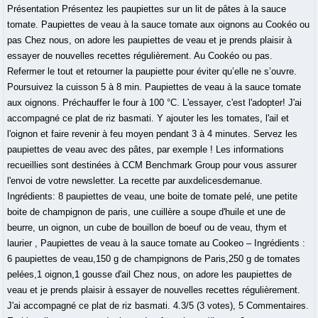
Présentation Présentez les paupiettes sur un lit de pâtes à la sauce
tomate. Paupiettes de veau à la sauce tomate aux oignons au Cookéo ou
pas Chez nous, on adore les paupiettes de veau et je prends plaisir à
essayer de nouvelles recettes régulièrement. Au Cookéo ou pas.
Refermer le tout et retourner la paupiette pour éviter qu’elle ne s’ouvre.
Poursuivez la cuisson 5 à 8 min. Paupiettes de veau à la sauce tomate
aux oignons. Préchauffer le four à 100 °C. L'essayer, c'est l'adopter! J'ai
accompagné ce plat de riz basmati. Y ajouter les les tomates, l'ail et
l'oignon et faire revenir à feu moyen pendant 3 à 4 minutes. Servez les
paupiettes de veau avec des pâtes, par exemple ! Les informations
recueillies sont destinées à CCM Benchmark Group pour vous assurer
l'envoi de votre newsletter. La recette par auxdelicesdemanue.
Ingrédients: 8 paupiettes de veau, une boite de tomate pelé, une petite
boite de champignon de paris, une cuillère a soupe d'huile et une de
beurre, un oignon, un cube de bouillon de boeuf ou de veau, thym et
laurier , Paupiettes de veau à la sauce tomate au Cookeo – Ingrédients :
6 paupiettes de veau,150 g de champignons de Paris,250 g de tomates
pelées,1 oignon,1 gousse d'ail Chez nous, on adore les paupiettes de
veau et je prends plaisir à essayer de nouvelles recettes régulièrement.
J'ai accompagné ce plat de riz basmati. 4.3/5 (3 votes), 5 Commentaires.