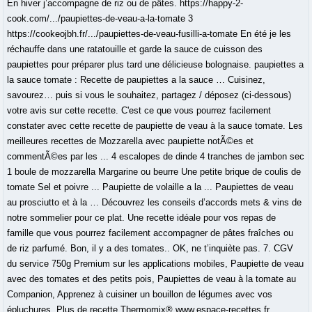
En hiver j’accompagne de riz ou de pâtes. https://happy-2-
cook.com/.../paupiettes-de-veau-a-la-tomate 3
https://cookeojbh.fr/.../paupiettes-de-veau-fusilli-a-tomate En été je les
réchauffe dans une ratatouille et garde la sauce de cuisson des
paupiettes pour préparer plus tard une délicieuse bolognaise. paupiettes a
la sauce tomate : Recette de paupiettes a la sauce … Cuisinez,
savourez… puis si vous le souhaitez, partagez / déposez (ci-dessous)
votre avis sur cette recette. C'est ce que vous pourrez facilement
constater avec cette recette de paupiette de veau à la sauce tomate. Les
meilleures recettes de Mozzarella avec paupiette notÃ©es et
commentÃ©es par les ... 4 escalopes de dinde 4 tranches de jambon sec
1 boule de mozzarella Margarine ou beurre Une petite brique de coulis de
tomate Sel et poivre ... Paupiette de volaille a la ... Paupiettes de veau
au prosciutto et à la … Découvrez les conseils d’accords mets & vins de
notre sommelier pour ce plat. Une recette idéale pour vos repas de
famille que vous pourrez facilement accompagner de pâtes fraîches ou
de riz parfumé. Bon, il y a des tomates.. OK, ne t’inquiète pas. 7. CGV
du service 750g Premium sur les applications mobiles, Paupiette de veau
avec des tomates et des petits pois, Paupiettes de veau à la tomate au
Companion, Apprenez à cuisiner un bouillon de légumes avec vos
épluchures. Plus de recette Thermomix® www.espace-recettes.fr