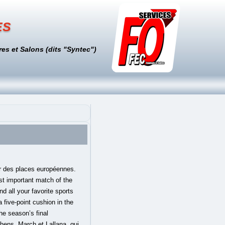
es
es et Salons (dits "Syntec")
tte première journée, Frank Lampard sera privé de certaines recrues comme Ziyech, Chilwell et Thiago Silva. A ce titre, « Bénin Web Tv » se veut être une télévision 100 % en ligne au service de la communauté numérique béninoise, africaine et mondiale. Don’t get too excited about the possibility of Kane playing, though. Deux ans après sa création, elle a su donc s’imposer dans l’arène numérique béninoise en devenant depuis peu, la première plateforme numérique béninoise la mieux visitée au Monde.Ce site Web utilise des cookies pour améliorer votre expérience. AFP,CR7 buteur et victoire : dÃ©buts rÃ©ussis pour Pirlo Ã la Juve,Le Real Madrid fait match nul pour sa reprise,Victoire de prestige de Liverpool contre Chelsea,Le Bayern Munich roule dÃ©jÃ sur la Bundesliga,Mourinho explique la dÃ©cision de sortir Ndombele Ã la mi-temps,Invraisemblables stats d'Harry Kane face Ã Southampton,"J'ai beaucoup parlÃ© de Tottenham avec Bale",Mercato du PSG en direct : Rumeurs et transferts,Les dÃ©tails de l'offre de l'AtlÃ©tico Madrid Ã Luis SuÃ¡rez,Le BarÃ§a l'emporte sur la plus petite des marges,Toutes les rumeurs de transferts du mercato de l'OM,Les compos probables du match de Premier League entre Chelsea et Liverpool,Les compos probables du match de Liga entre la Real Sociedad et le Real Madrid,OFFICIEL : Gonzalo Higuain n'est plus un joueur de la Juve,Officiel : Thiago Alcantara dÃ©barque Ã Liverpool,Accord entre Jules KoundÃ© et Manchester City,Chelsea et le PSG nÃ©gocient pour Bakayoko,Copyright © 2014-20 Besoccer.com, Live Scores. Par contre, Tottenham ne pourra pas faire avec Dele Alli, suspendu.De son côté, Manchester United marche sur les eaux en championnat. Les Spurs restent sur six défaites consécutives et doivent gagner ce soir pour arrêter la saignée. Huitième au classement, Tottenham reçoit, ce vendredi, au Hart Lane stadium, Manchester United pour le compte de la 30è journée de Premier League. The long-awaited battl