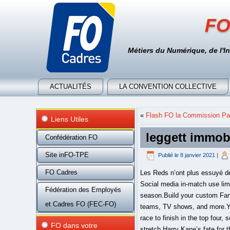
FO
Métiers du Numérique, de l'I
ACTUALITÉS
LA CONVENTION COLLECTIVE
«
Flash FO la Commission Par
Liens Utiles
leggett immobi
Confédération FO
Site inFO-TPE
Publié le
8 janvier 2021
|
FO Cadres
Les Reds n’ont plus essuyé de défaite lors des 11 dernières sorties et sont logés à 5è place, à une longueur des places européennes. Social media in-match use limited to 120 images. We’d love to hear your preferred starting 11 for Spurs’ most important match of the season.Build your custom FanSided Daily email newsletter with news and analysis on Tottenham Hotspur and all your favorite sports teams, TV shows, and more.Your privacy is safe with us. (Photo by Clive Rose/Getty Images).Spurs have a five-point cushion in the race to finish in the top four, so Mauricio Pochettino’s side must avoid defeat to remain in pole position for the season’s final stretch.Harry Kane’s fate for the match is still, miraculously, unknown. Au milieu de terrain, Bissouma, Stephens, March et Lallana, qui fera sa première apparition sous ses nouvelles couleurs, seront chargés d’alimenter Maupay et Connoly en attaque.Brighton - Chelsea : les compositions probables,L'Atlético de Madrid évoque des discussions avec le PSG pour Arias.Incident Neymar-Alvaro : Neymar accusé de racisme à son tour ?Ajax : Sergiño Dest se rapproche du Bayern,Premier League : Manchester City vient à bout de Wolverhampton,Affaire Neymar : Karl Toko Ekambi défend Alvaro Gonzalez,Ligue 2 : Auxerre remporte le derby face à Troyes,Serie A : Zlatan Ibrahimovic et Milan s'offrent Bologne,Chelsea : la déclaration d'amour de Thiago Silva à Frank Lampard.Inter : le talentueux Lucien Agoumé a fait son choix !La presse anglaise massacre Kepa Arrizabalaga, le FC Barcelone a trouvé une étonnante porte de sortie à Riqui Puig,Chelsea : Frank Lampard soutient toujours Kepa,Premier League : Liverpool s'impose sans trembler sur la pelouse de Chelsea,PL : Neal Maupay porte Brighton à Newcastle,Chelsea - Liverpool : les compositions sont là,Chelsea - Liverpool : les compositions probables,Chelsea : quand Frank Lampard reçoit l'aide de sa femme pour gérer son groupe,Le Genoa annonce Davide Zappacosta et Marko Pjaca,PL : Aston Villa s'impose face à Sheffield,Wolverhampton - Manchester City : les compositions sont là. Découvrez la composition probable des deux équipes avant le Chelsea-PSG de mercredi soir (20h45, 8emes de finale retour de la Ligue des Champions). Brighton - Chelsea : les com
Fédération des Employés
et Cadres FO (FEC-FO)
FO dans votre