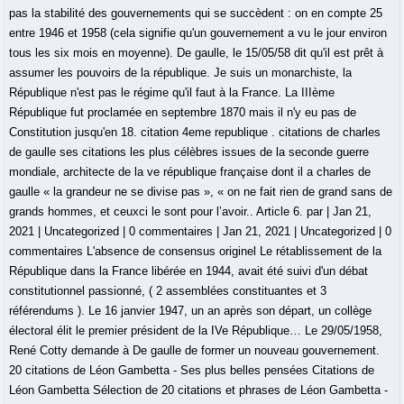
pas la stabilité des gouvernements qui se succèdent : on en compte 25
entre 1946 et 1958 (cela signifie qu'un gouvernement a vu le jour environ
tous les six mois en moyenne). De gaulle, le 15/05/58 dit qu'il est prêt à
assumer les pouvoirs de la république. Je suis un monarchiste, la
République n'est pas le régime qu'il faut à la France. La IIIème
République fut proclamée en septembre 1870 mais il n'y eu pas de
Constitution jusqu'en 18. citation 4eme republique . citations de charles
de gaulle ses citations les plus célèbres issues de la seconde guerre
mondiale, architecte de la ve république française dont il a charles de
gaulle « la grandeur ne se divise pas », « on ne fait rien de grand sans de
grands hommes, et ceuxci le sont pour l’avoir.. Article 6. par | Jan 21,
2021 | Uncategorized | 0 commentaires | Jan 21, 2021 | Uncategorized | 0
commentaires L'absence de consensus originel Le rétablissement de la
République dans la France libérée en 1944, avait été suivi d'un débat
constitutionnel passionné, ( 2 assemblées constituantes et 3
référendums ). Le 16 janvier 1947, un an après son départ, un collège
électoral élit le premier président de la IVe République… Le 29/05/1958,
René Cotty demande à De gaulle de former un nouveau gouvernement.
20 citations de Léon Gambetta - Ses plus belles pensées Citations de
Léon Gambetta Sélection de 20 citations et phrases de Léon Gambetta -