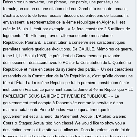
Découvrez un proverbe, une phrase, une parole, une pensée, une
formule, un dicton ou une citation de Léon Gambetta issus de romans,
d'extraits courts de livres, essais, discours ou entretiens de l'auteur. Ils
envahissent la représentation de la 4ème république en Algérie. Il est
crée le 15 juin. Il écrit par exemple : « Je ferai construire 2,5 millions de
logements. 19. Elle rompt avec l'alternance entre monarchie et
République. Pourtant, la constitution a conservé ses caractéristiques
premières malgré quelques évolutions. De GAULLE, Mémoires de guerre,
tome III, Le Salut (1959) Le président du Gouvernement provisoire
démissionne : désaccord avec le PC sur la Constitution de la Quatrième
République et mise en cause du système des partis. « Un des caractères
essentiels de la Constitution de la Ve République, c’est qu’elle donne une
tête à l’État. La Troisième République fut la première constitution écrite
instituée en France. Le parlement sous la 3ème et 4ème République « LE
PARLEMENT SOUS LA IIIEME ET IVEME REPUBLIQUE » « Le
gouvernement rend compte à l'assemblée comme le serviteur à son
maitre », citation de Pierre Mendès France qui affirme que le
gouvernement est à la merci du Parlement. Accueil; L’Atelier; Galerie;
Cours & Stages; Actualités; Non classé We would like to show you a
description here but the site won’t allow us. Dans la profession de foi de
François Hollande, on trouve trente-cinq fois le mot je. c’est toute une