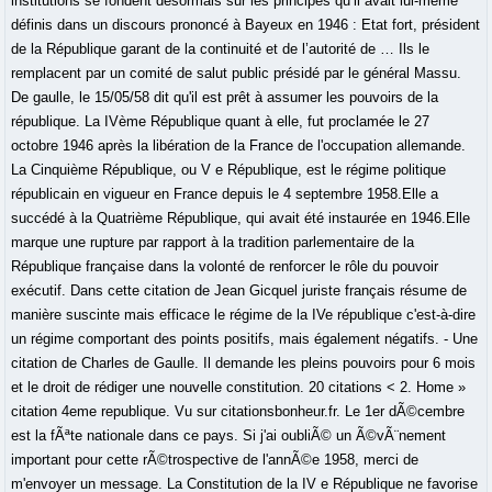
institutions se fondent désormais sur les principes qu’il avait lui-même
définis dans un discours prononcé à Bayeux en 1946 : Etat fort, président
de la République garant de la continuité et de l’autorité de … Ils le
remplacent par un comité de salut public présidé par le général Massu.
De gaulle, le 15/05/58 dit qu'il est prêt à assumer les pouvoirs de la
république. La IVème République quant à elle, fut proclamée le 27
octobre 1946 après la libération de la France de l'occupation allemande.
La Cinquième République, ou V e République, est le régime politique
républicain en vigueur en France depuis le 4 septembre 1958.Elle a
succédé à la Quatrième République, qui avait été instaurée en 1946.Elle
marque une rupture par rapport à la tradition parlementaire de la
République française dans la volonté de renforcer le rôle du pouvoir
exécutif. Dans cette citation de Jean Gicquel juriste français résume de
manière suscinte mais efficace le régime de la IVe république c'est-à-dire
un régime comportant des points positifs, mais également négatifs. - Une
citation de Charles de Gaulle. Il demande les pleins pouvoirs pour 6 mois
et le droit de rédiger une nouvelle constitution. 20 citations < 2. Home »
citation 4eme republique. Vu sur citationsbonheur.fr. Le 1er dÃ©cembre
est la fÃªte nationale dans ce pays. Si j'ai oubliÃ© un Ã©vÃ¨nement
important pour cette rÃ©trospective de l'annÃ©e 1958, merci de
m'envoyer un message. La Constitution de la IV e République ne favorise