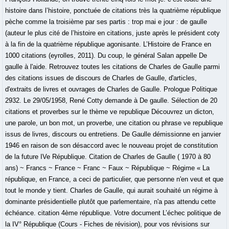
histoire dans l’histoire, ponctuée de citations très la quatrième république
pèche comme la troisième par ses partis : trop mai e jour : de gaulle
(auteur le plus cité de l’histoire en citations, juste après le président coty
à la fin de la quatrième république agonisante. L’Histoire de France en
1000 citations (eyrolles, 2011). Du coup, le général Salan appelle De
gaulle à l'aide. Retrouvez toutes les citations de Charles de Gaulle parmi
des citations issues de discours de Charles de Gaulle, d'articles,
d'extraits de livres et ouvrages de Charles de Gaulle. Prologue Politique
2932. Le 29/05/1958, René Cotty demande à De gaulle. Sélection de 20
citations et proverbes sur le thème ve republique Découvrez un dicton,
une parole, un bon mot, un proverbe, une citation ou phrase ve republique
issus de livres, discours ou entretiens. De Gaulle démissionne en janvier
1946 en raison de son désaccord avec le nouveau projet de constitution
de la future IVe République. Citation de Charles de Gaulle ( 1970 à 80
ans) ~ Francs ~ France ~ Franc ~ Faux ~ République ~ Régime « La
république, en France, a ceci de particulier, que personne n'en veut et que
tout le monde y tient. Charles de Gaulle, qui aurait souhaité un régime à
dominante présidentielle plutôt que parlementaire, n'a pas attendu cette
échéance. citation 4ème république. Votre document L’échec politique de
la IV° République (Cours - Fiches de révision), pour vos révisions sur