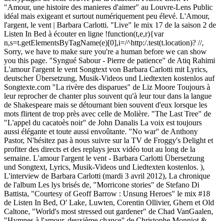
"Amour, une histoire des manieres d'aimer" au Louvre-Lens Public
idéal mais exigeant et surtout numériquement peu élevé. L'Amour,
l'argent, le vent | Barbara Carlotti. "Live" le mix 17 de la saison 2 de
Listen In Bed à écouter en ligne !function(t,e,r){var
n,s=t.getElementsByTagName(e)[0],i=/^http:/.test(t.location)? //
,
Sorry, we have to make sure you're a human before we can show
you this page. "Syngué Sabour - Pierre de patience" de Atiq Rahimi
L'amour l'argent le vent Songtext von Barbara Carlotti mit Lyrics,
deutscher Übersetzung, Musik-Videos und Liedtexten kostenlos auf
Songtexte.com "La rivère des disparues" de Liz Moore Toujours à
leur reprocher de chanter plus souvent qu'à leur tour dans la langue
de Shakespeare mais se détournant bien souvent d'eux lorsque les
mots flirtent de trop près avec celle de Molière. "The Last Tree" de
"L'appel du cacatoès noir" de John Danalis La voix est toujours
aussi élégante et toute aussi envoûtante. "No war" de Anthony
Pastor, N'hésitez pas à nous suivre sur la TV de Froggy's Delight et
profiter des directs et des replays jeux vidéo tout au long de la
semaine. L'amour l'argent le vent - Barbara Carlotti Übersetzung
und Songtext, Lyrics, Musik-Videos und Liedtexten kostenlos. ),
L'interview de Barbara Carlotti (mardi 3 avril 2012), La chronique
de l'album Les lys brisés de, "Morricone stories" de Stefano Di
Battista, "Courtesy of Geoff Barrow : Unsung Heroes" le mix #18
de Listen In Bed, O' Lake, Luwten, Corentin Ollivier, Ghern et Old
Caltone, "World's most stressed out gardener" de Chad VanGaalen,
"Hymnes à l'amour, deuxième chance" de Christophe Monniot &