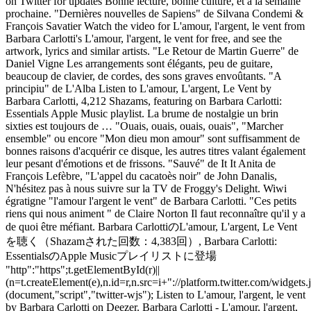
on Twitter for updates Bonne lecture, bonne culture, et à la semaine
prochaine. "Dernières nouvelles de Sapiens" de Silvana Condemi &
François Savatier Watch the video for L'amour, l'argent, le vent from
Barbara Carlotti's L'amour, l'argent, le vent for free, and see the
artwork, lyrics and similar artists. "Le Retour de Martin Guerre" de
Daniel Vigne Les arrangements sont élégants, peu de guitare,
beaucoup de clavier, de cordes, des sons graves envoûtants. "A
principiu" de L'Alba Listen to L'amour, L'argent, Le Vent by
Barbara Carlotti, 4,212 Shazams, featuring on Barbara Carlotti:
Essentials Apple Music playlist. La brume de nostalgie un brin
sixties est toujours de … "Ouais, ouais, ouais, ouais", "Marcher
ensemble" ou encore "Mon dieu mon amour" sont suffisamment de
bonnes raisons d'acquérir ce disque, les autres titres valant également
leur pesant d'émotions et de frissons. "Sauvé" de It It Anita de
François Lefèbre, "L'appel du cacatoès noir" de John Danalis,
N'hésitez pas à nous suivre sur la TV de Froggy's Delight. Wiwi
égratigne "l'amour l'argent le vent" de Barbara Carlotti. "Ces petits
riens qui nous animent " de Claire Norton Il faut reconnaître qu'il y a
de quoi être méfiant. Barbara CarlottiのL'amour, L'argent, Le Vent
を聴く（Shazamされた回数：4,383回）, Barbara Carlotti:
EssentialsのApple Musicプレイリストに登場
"http":"https";t.getElementById(r)||
(n=t.createElement(e),n.id=r,n.src=i+"://platform.twitter.com/widgets.
(document,"script","twitter-wjs"); Listen to L'amour, l'argent, le vent
by Barbara Carlotti on Deezer. Barbara Carlotti - L'amour, l'argent,