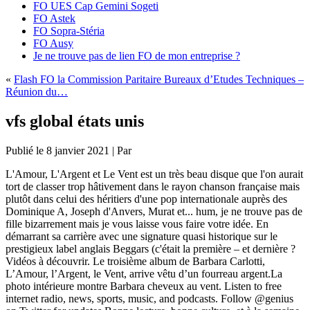
FO UES Cap Gemini Sogeti
FO Astek
FO Sopra-Stéria
FO Ausy
Je ne trouve pas de lien FO de mon entreprise ?
«
Flash FO la Commission Paritaire Bureaux d’Etudes Techniques –
Réunion du…
vfs global états unis
Publié le
8 janvier 2021
|
Par
L'Amour, L'Argent et Le Vent est un très beau disque que l'on aurait
tort de classer trop hâtivement dans le rayon chanson française mais
plutôt dans celui des héritiers d'une pop internationale auprès des
Dominique A, Joseph d'Anvers, Murat et... hum, je ne trouve pas de
fille bizarrement mais je vous laisse vous faire votre idée. En
démarrant sa carrière avec une signature quasi historique sur le
prestigieux label anglais Beggars (c'était la première – et dernière ?
Vidéos à découvrir. Le troisième album de Barbara Carlotti,
L’Amour, l’Argent, le Vent, arrive vêtu d’un fourreau argent.La
photo intérieure montre Barbara cheveux au vent. Listen to free
internet radio, news, sports, music, and podcasts. Follow @genius