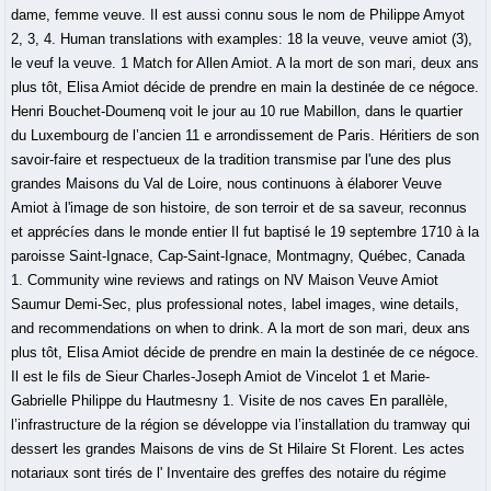
dame, femme veuve. Il est aussi connu sous le nom de Philippe Amyot
2, 3, 4. Human translations with examples: 18 la veuve, veuve amiot (3),
le veuf la veuve. 1 Match for Allen Amiot. A la mort de son mari, deux ans
plus tôt, Elisa Amiot décide de prendre en main la destinée de ce négoce.
Henri Bouchet-Doumenq voit le jour au 10 rue Mabillon, dans le quartier
du Luxembourg de l’ancien 11 e arrondissement de Paris. Héritiers de son
savoir-faire et respectueux de la tradition transmise par l'une des plus
grandes Maisons du Val de Loire, nous continuons à élaborer Veuve
Amiot à l'image de son histoire, de son terroir et de sa saveur, reconnus
et apprécíes dans le monde entier Il fut baptisé le 19 septembre 1710 à la
paroisse Saint-Ignace, Cap-Saint-Ignace, Montmagny, Québec, Canada
1. Community wine reviews and ratings on NV Maison Veuve Amiot
Saumur Demi-Sec, plus professional notes, label images, wine details,
and recommendations on when to drink. A la mort de son mari, deux ans
plus tôt, Elisa Amiot décide de prendre en main la destinée de ce négoce.
Il est le fils de Sieur Charles-Joseph Amiot de Vincelot 1 et Marie-
Gabrielle Philippe du Hautmesny 1. Visite de nos caves En parallèle,
l’infrastructure de la région se développe via l’installation du tramway qui
dessert les grandes Maisons de vins de St Hilaire St Florent. Les actes
notariaux sont tirés de l' Inventaire des greffes des notaire du régime