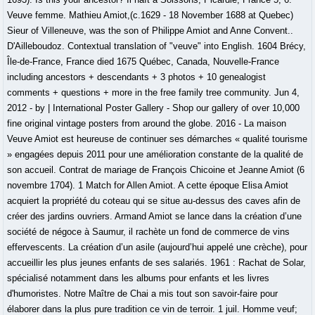
Veuve femme. Mathieu Amiot,(c.1629 - 18 November 1688 at Quebec)
Sieur of Villeneuve, was the son of Philippe Amiot and Anne Convent..
D'Ailleboudoz. Contextual translation of "veuve" into English. 1604 Brécy,
Île-de-France, France died 1675 Québec, Canada, Nouvelle-France
including ancestors + descendants + 3 photos + 10 genealogist
comments + questions + more in the free family tree community. Jun 4,
2012 - by | International Poster Gallery - Shop our gallery of over 10,000
fine original vintage posters from around the globe. 2016 - La maison
Veuve Amiot est heureuse de continuer ses démarches « qualité tourisme
» engagées depuis 2011 pour une amélioration constante de la qualité de
son accueil. Contrat de mariage de François Chicoine et Jeanne Amiot (6
novembre 1704). 1 Match for Allen Amiot. A cette époque Elisa Amiot
acquiert la propriété du coteau qui se situe au-dessus des caves afin de
créer des jardins ouvriers. Armand Amiot se lance dans la création d’une
société de négoce à Saumur, il rachète un fond de commerce de vins
effervescents. La création d’un asile (aujourd’hui appelé une crèche), pour
accueillir les plus jeunes enfants de ses salariés. 1961 : Rachat de Solar,
spécialisé notamment dans les albums pour enfants et les livres
d'humoristes. Notre Maître de Chai a mis tout son savoir-faire pour
élaborer dans la plus pure tradition ce vin de terroir. 1 juil. Homme veuf;