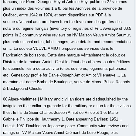
français, par Pierre Georges Roy et Antoine Roy, publié en 27 volumes
plus un index des volumes 1 à 8, par les Archives de la province de
Québec, entre 1942 et 1974, et sont disponibles sur PDF à la
source.//Notarial acts are drawn from the Inventaire des greffes des
notaire du régime français (inventory of registries of Fr… Average of 88.5
points in 2 community wine reviews on NV Maison Veuve Amiot Saumur,
plus professional notes, label images, wine details, and recommendations
on … La société VEUVE AMIOT propose ses services dans le
Fabrication de boissons. Cette date marque véritablement le début de
l’histoire de la maison Amiot. C’est le début des affaires. ou des édifices
fonctionnels liés à cette activité (cités ouvrières, logements patronaux,
etc. Genealogy profile for Daniel-Joseph Amiot Amiot Villeneuve ... La
marraine est dame Barbe de Bourlogne, veuve de Mons. Public Records
& Background Checks.
06 Alpes-Maritimes | Military and civilian riders are distinguished by the
insignia on their collar: a grenade for the military or a sun for the civilians.
Il est le fils de Sieur Charles-Joseph Amiot de Vincelot 1 et Marie-
Gabrielle Philippe du Hautmesny 1. Date appearing Earliest: 1951 →
Latest: 1951 Doubled on Japanese paper. Community wine reviews and
ratings on NV Maison Veuve Amiot Crémant de Loire Rouge, plus