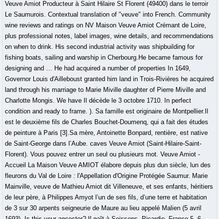
Veuve Amiot Producteur à Saint Hilaire St Florent (49400) dans le terroir
Le Saumurois. Contextual translation of "veuve" into French. Community
wine reviews and ratings on NV Maison Veuve Amiot Crémant de Loire,
plus professional notes, label images, wine details, and recommendations
on when to drink. His second industrial activity was shipbuilding for
fishing boats, sailing and warship in Cherbourg.He became famous for
designing and … He had acquired a number of properties In 1649,
Governor Louis d'Ailleboust granted him land in Trois-Rivières he acquired
land through his marriage to Marie Miville daughter of Pierre Miville and
Charlotte Mongis. We have Il décède le 3 octobre 1710. In perfect
condition and ready to frame. ). Sa famille est originaire de Montpellier.Il
est le deuxième fils de Charles Bouchet-Doumenq, qui a fait des études
de peinture à Paris [3].Sa mère, Antoinette Bonpard, rentière, est native
de Saint-George dans l’Aube. caves Veuve Amiot (Saint-Hilaire-Saint-
Florent). Vous pouvez entrer un seul ou plusieurs mot. Veuve Amiot -
Accueil La Maison Veuve AMIOT élabore depuis plus dun siècle, lun des
fleurons du Val de Loire : l'Appellation d'Origine Protégée Saumur. Marie
Mainville, veuve de Mathieu Amiot dit Villeneuve, et ses enfants, héritiers
de leur père, à Philippes Amyot l’un de ses fils, d’une terre et habitation
de 3 sur 30 arpents seigneurie de Maure au lieu appelé Malien (5 avril
1693). Is this your ancestor? Il naît à Soissons, Picardie, France 5, 6.