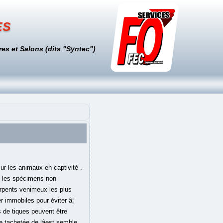
es
es et Salons (dits "Syntec")
ur les animaux en captivité .
r les spécimens non
erpents venimeux les plus
r immobiles pour éviter â¦
s de tiques peuvent être
e tachetée de lâest semble