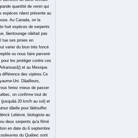
grande quantité de venin qui
 espèces nâest présente au
use. Au Canada, on la
pte huit espèces de serpents
lâentourage nâétait pas
il tue ses proies en
peut varier du brun très foncé
eptile ou nous faire parvenir
 pour les protéger contre ces
 Arkansasâ¦) et au Mexique.
 différence des vipères.Ce
aume-Uni. Dâailleurs,
, vous feriez mieux de passer
ébec, on confirme tout de
(jusquâà 20 km/h au sol) et
ur dâelle pour lâétouffer.
érick Lelièvre, biologiste au
ou deux serpents qu'a filmé
tion en date du 6 septembre
e couleuvres du Québec sont