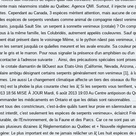
reinte mais néanmoins stable au Québec. Agence QMI. Surtout, il injecte une 
utes. Cependant au Canada, 3 espèces méritent attention, mais aucune de ces
es espèces de serpents vendues comme animal de compagnie nâest venime
ntario, jusquâà Sault Ste. un serpent à sonnette venimeux (crotale) ? On com
us à la même famille, les Colubridés, autrement appelés couleuvres. Sauf que, 
serpent était présent dans le voisinage Même, si le python nâest pas venimeux, 
t en les serrant jusquâà ce quâelles meurent et les avale ensuite. Sa couleur 
r le gris et le marron. Pour nous signaler la présence d'un amphibien ou d'un r
ntacter à l'adresse suivante : . Ainsi, des précautions spéciales sont prises
e crotale diamantin de lâOuest aux Etats-Unis (Californie, Nevada, Arizona,
aire ambigu désignant certains serpents généralement non venimeux [1], à la
nes. Lire aussi Le changement climatique affecte un tiers des oiseaux du Roy
nts) est la phobie la plus courante chez les â¦ Si les serpents vous terrifient
2013 18:56 MISE À JOUR Mardi, 6 août 2013 19:03 Au Centre antipoison du Qu
ommander les médicaments en Ontario et que les délais sont raisonnables. ... 
 tous des constricteurs, c'est-à-dire quâils tuent leur proie en sâenroulant auto
est interdit, c'est seulement les espèces de serpents venimeux», éclaircit Fréd
rable, de l'Environnement, de la Faune et des Parcs. Car ce ne sont pas un 
is plusieurs dizaines â¦ Réglementation au Québec et + Nouvelle règlementa
digène: Le plus important est de ne jamais relâcher un â¦ Les huit espèces d