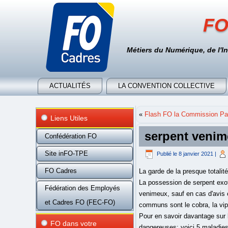
FO
Métiers du Numérique, de l'I
ACTUALITÉS
LA CONVENTION COLLECTIVE
«
Flash FO la Commission Par
Liens Utiles
serpent veni
Confédération FO
Site inFO-TPE
Publié le
8 janvier 2021
|
FO Cadres
La garde de la presque totali
La possession de serpent exot
Fédération des Employés
venimeux, sauf en cas d'avis 
et Cadres FO (FEC-FO)
communs sont le cobra, la vipèr
Pour en savoir davantage sur 
FO dans votre
dangereuses: voici 5 maladies 