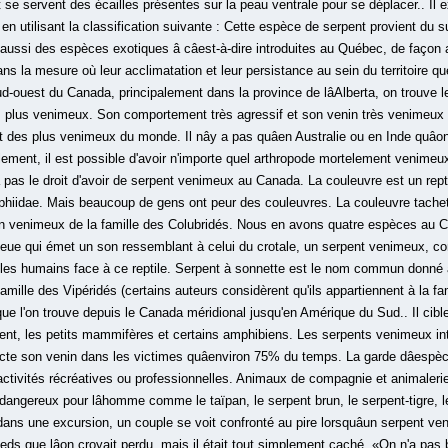
e servent des écailles présentes sur la peau ventrale pour se déplacer.. Il e
 en utilisant la classification suivante : Cette espèce de serpent provient du 
 aussi des espèces exotiques â câest-à-dire introduites au Québec, de façon 
, dans la mesure où leur acclimatation et leur persistance au sein du territoire
ud-ouest du Canada, principalement dans la province de lâAlberta, on trouve 
 les plus venimeux. Son comportement très agressif et son venin très venimeux
 des plus venimeux du monde. Il nây a pas quâen Australie ou en Inde quâo
ment, il est possible d'avoir n'importe quel arthropode mortelement venime
a pas le droit d'avoir de serpent venimeux au Canada. La couleuvre est un repti
hiidae. Mais beaucoup de gens ont peur des couleuvres. La couleuvre tachet
on venimeux de la famille des Colubridés. Nous en avons quatre espèces au Ca
queue qui émet un son ressemblant à celui du crotale, un serpent venimeux, co
 les humains face à ce reptile. Serpent à sonnette est le nom commun donné 
lle des Vipéridés (certains auteurs considèrent qu'ils appartiennent à la fam
que l'on trouve depuis le Canada méridional jusqu'en Amérique du Sud.. Il cible
chent, les petits mammifères et certains amphibiens. Les serpents venimeux i
jecte son venin dans les victimes quâenviron 75% du temps. La garde dâespè
s activités récréatives ou professionnelles. Animaux de compagnie et animaler
dangereux pour lâhomme comme le taïpan, le serpent brun, le serpent-tigre, le
dans une excursion, un couple se voit confronté au pire lorsquâun serpent ve
pieds que lâon croyait perdu, mais il était tout simplement caché. «On n'a pas