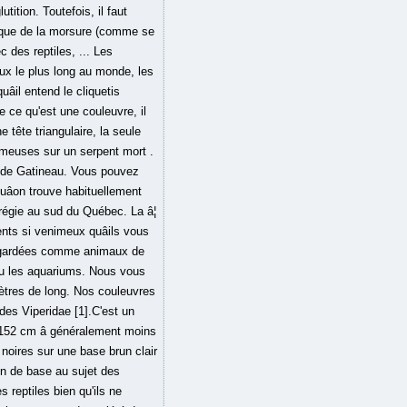
ition. Toutefois, il faut
ique de la morsure (comme se
 des reptiles, ... Les
ux le plus long au monde, les
il entend le cliquetis
 ce qu'est une couleuvre, il
tête triangulaire, la seule
imeuses sur un serpent mort .
t de Gatineau. Vous pouvez
âon trouve habituellement
régie au sud du Québec. La â¦
nts si venimeux quâils vous
et gardées comme animaux de
 ou les aquariums. Nous vous
mètres de long. Nos couleuvres
 des Viperidae [1].C'est un
 152 cm â généralement moins
 noires sur une base brun clair
ion de base au sujet des
 reptiles bien qu'ils ne