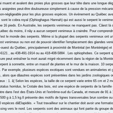
i muent et avalent des proies plus grosses que leur tête dans une longue déglut
s araignées peut-être douloureuse simplement à cause de la pression mécan
e non-négligeable pour les plus grosses espèces. Un événement au Québec avec
sont le cobra royal (Ophioghagus Hannah) qui est aussi le serpent le venime
 16 pieds. En Australie, les serpents venimeux ne manquent pas. Câest là quâ
uébec du moins, il nây a aucun serpent venimeux à craindre. Pour comprendre
'est le monde des serpents. Même si la plupart des serpents venimeux ont une 
 est venimeux ou non est de pouvoir identifier l'emplacement des glandes ven
d-ouest du Québec, principalement à proximité de Montréal (en Montérégie) e
-6121 , au 438-491-1914 ou au 418-408-5884 . Les ophiophobes. Ce serpent qu
sure peut entraîner la mort aurait migré récemment dans la région de la Monté
rpent à sonnette, entre un massif de plantes et le mur de la maison. 10 serpe
ure. Par exemple, plusieurs espèces exotiques sont vendues en animaleries 
s, alors que dâautres espèces sont présentées dans les jardins zoologiques
ux : 1. â¦ Selon les espèces, la taille de ce serpent varie entre 65 cm et 2 
rotalus horridus, le Crotale des bois, est une espèce de serpents de la famille
ntre dans l'est des États-Unis et l'extrême-sud du Canada, et mesure de 91 à
 500 g à 1,5 kg.Il présente des motifs de lignes transversales brun sombre ou
 espèces dâElapidés. « Tout travailleur sur le chantier doit avoir une format
ssing vers le nord. Les serpents sont des animaux qui font partie du groupe des