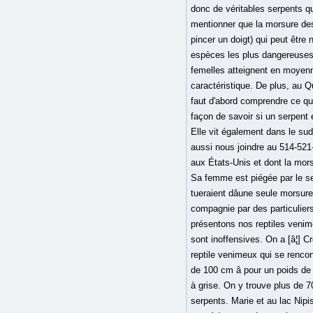
donc de véritables serpents qu
mentionner que la morsure de
pincer un doigt) qui peut êtr
espèces les plus dangereuses 
femelles atteignent en moyenne
caractéristique. De plus, au Q
faut d'abord comprendre ce qu
façon de savoir si un serpent
Elle vit également dans le su
aussi nous joindre au 514-521
aux États-Unis et dont la mor
Sa femme est piégée par le se
tueraient dâune seule mors
compagnie par des particulier
présentons nos reptiles venime
sont inoffensives. On a [â¦] C
reptile venimeux qui se renco
de 100 cm â pour un poids de
à grise. On y trouve plus de 70
serpents. Marie et au lac Nipi