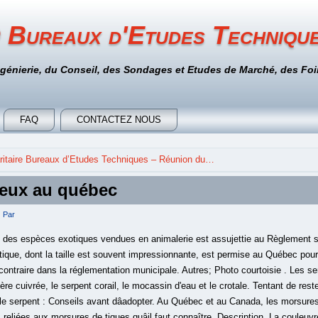
 Bureaux d'Etudes Techniqu
ngénierie, du Conseil, des Sondages et Etudes de Marché, des Foir
FAQ
CONTACTEZ NOUS
itaire Bureaux d’Etudes Techniques – Réunion du…
meux au québec
Par
té des espèces exotiques vendues en animalerie est assujettie au Règlement s
ique, dont la taille est souvent impressionnante, est permise au Québec pou
contraire dans la réglementation municipale. Autres; Photo courtoisie . Les s
e cuivrée, le serpent corail, le mocassin d'eau et le crotale. Tentant de reste
le serpent : Conseils avant dâadopter. Au Québec et au Canada, les morsure
reliées aux morsures de tiques quâil faut connaître. Description. La couleuvr