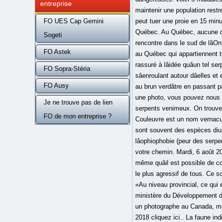
entreprise
maintenir une population rest
FO UES Cap Gemini
peut tuer une proie en 15 min
Québec. Au Québec, aucune d
Sogeti
rencontre dans le sud de lâO
FO Astek
au Québec qui appartiennent to
rassuré à lâidée quâun tel 
FO Sopra-Stéria
sâenroulant autour dâelles e
FO Ausy
au brun verdâtre en passant pa
une photo, vous pouvez nous co
Je ne trouve pas de lien
serpents venimeux. On trouve l
FO de mon entreprise ?
Couleuvre est un nom vernacul
sont souvent des espèces diur
lâophiophobie (peur des serpe
votre chemin. Mardi, 6 août 
même quâil est possible de c
le plus agressif de tous. Ce sont
«Au niveau provincial, ce qui 
ministère du Développement du
un photographe au Canada, ma
2018 cliquez ici.. La faune in