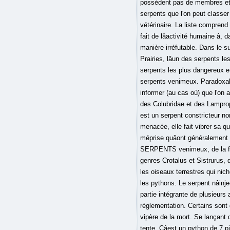
possèdent pas de membres et s
serpents que l'on peut classer
vétérinaire. La liste comprend
fait de lâactivité humaine â
manière irréfutable. Dans le s
Prairies, lâun des serpents
serpents les plus dangereux et
serpents venimeux. Paradoxale
informer (au cas où) que l'on 
des Colubridae et des Lamprop
est un serpent constricteur n
menacée, elle fait vibrer sa 
méprise quâont généralement
SERPENTS venimeux, de la fami
genres Crotalus et Sistrurus, 
les oiseaux terrestres qui ni
les pythons. Le serpent nâin
partie intégrante de plusieur
réglementation. Certains sont 
vipère de la mort. Se lançant 
tente. Câest un python de 7 