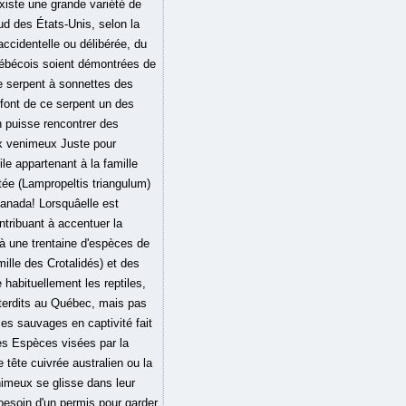
xiste une grande variété de
sud des États-Unis, selon la
accidentelle ou délibérée, du
 québécois soient démontrées de
le serpent à sonnettes des
 font de ce serpent un des
n puisse rencontrer des
ux venimeux Juste pour
le appartenant à la famille
ée (Lampropeltis triangulum)
nada! Lorsquâelle est
ntribuant à accentuer la
à une trentaine d'espèces de
ille des Crotalidés) et des
 habituellement les reptiles,
nterdits au Québec, mais pas
ces sauvages en captivité fait
ies Espèces visées par la
 tête cuivrée australien ou la
nimeux se glisse dans leur
 besoin d'un permis pour garder