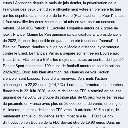
euros ! Annoncée depuis le mois de juin dernier, la privatisation de la
Française des Jeux vient d’être officiellement votée en première lecture
par les députés dans le projet de loi Pacte (Plan d’action … Pour l'instant,
il faut surveiller les deux zones que j'ai mis en vert pour un nouveau
rebond. 34140466/Patrick J. L'activité s'organise autour de 2 types de
jeux : France: Marine Le Pen annonce sa candidature à la présidentielle
de 2022, France: Impossible de garantir un été touristique "normal", dit
Beaune, France: Nombreux bugs pour l'école à distance, cyberattaque
contre le Cned, Le français Valneva prépare son entrée en Bourse aux
Etats-Unis, FDJ porte à 6 ME les moyens affectés au contrat de liquidité,
ParionsSport sponsorise 100 clubs de football amateurs pour la saison
2020-2021. Donc fais bien attention, tes chances de voir l’action
s’envoler sont basses. Tous droits réservés. Vers midi, l’action
s’échangeait à 22,82 euros (+14,7 %). Lors de la fermeture des marchés
financiers le 22 Juin 2020, le cours de l’action FDJ a terminé en hausse
gagnant de +2,53%. Le groupe distribue plus de 85 jeux via le 1er réseau
de proximité en France avec plus de 30 000 points de vente, et en ligne.
À l’inverse, si le prix de l’action FDJ venait à atteindre 30 € ou plus, le
rendement annuel du dividende serait impacté à la … FDJ : Le prix
d'introduction en Bourse de la FDJ devrait être de 19,90 euros Dans un