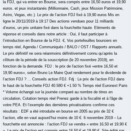
la FDJ, qui va entrer en Bourse, sera compris entre 16,50 euros et 19,90
euros. et jeux instantanés (Millionnaire, Cash, jeux Mission Patrimoine,
Astro, Vegas, etc.). Le prix de l’action FDJ fixé à 19,90 euros Mis en
ligne le 20/11/2019 à 19:17 Des actions vendues pour 11 milliards
d’euros, un prix unitaire fixé dans la fourchette haute. Eléments de
réponse et conseils dans notre article : Oui, il faut participer à
l’introduction en Bourse de la FDJ. €, Vos portefeuilles boursiers en
temps réel, Agenda / Communiqués / BALO / OST / Rapports annuels.
Le prix définitif ne sera néanmoins définitivement connu qu’après la
clôture de la période de la souscription (le 20 novembre 2019), en
fonction de la demande. FDJ : le prix de l'action fixé «entre 16,50 et
19,90 euros», selon Bruno Le Maire Quel rendement pour le dividende de
l’action FDJ ? ... Conseils action FDJ. Fdj : Le prix de l'action FDJ dans
le haut de la fourchette FDJ 40.580 € +1.50 % Temps réel Euronext Paris
* Volume échangé sur la journée comparé au nombre de titres en
circulation, Cotation temps réel Prenez garde à la fiscalité et à l'âge de
votre PEA. Et l’exemple des dernières privatisations confirme ces
résultats : EDF a été introduite en bourse en 2005 au prix de 32 €
l’action, elle en vaut aujourd’hui moins de 10 €. 6 novembre 2019 – La
fourchette est annoncée : l’action FDJ se vendra « entre 16,50 et 19,90 €
». Le prix de l'action est compris entre 16,50 € et 19,90 €. Site édité par