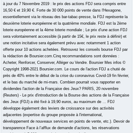
à jour du 7 Novembre 2019 : le prix des actions FDJ sera compris entre
16,50 € et 19,90 €. Forte de 30 000 points de vente dans l'Hexagone,
essentiellement via le réseau des bar-tabac-presse, la FDJ représente la
deuxième loterie européenne et la quatrième mondiale. FDJ est la 2ème
loterie européenne et la 4ème loterie mondiale ; Le prix d’une action FDJ
sera volontairement accessible (à partir de 15€, le prix reste à définir) et
une notion incitative sera également prévu avec notamment 1 action
offerte pour 10 actions achetées. Retrouvez les conseils bourse FDJ par
la rédaction de Boursier.com.Cinq recommandations sont données :
Acheter, Renforcer, Conserver, Alléger ou Vendre. Boursier Mes infos ©
Copyright 1998-2021 Boursier.com. Le cours de l'action FDJ a chuté de
près de 40% entre le début de la crise du coronavirus Covid-19 fin février,
et le bas du marché de mi-mars. Combien pourrait vous rapporter en
dividendes l'action de la Française des Jeux? PARIS, 20 novembre
(Reuters) - Le prix d'introduction de la Bourse des actions de la Française
des Jeux (FDJ) a été fixé à 19,90 euros, au maximum de … FDJ
développe également des leviers de croissance sur des activités
adjacentes (expertise du groupe proposée à l'international,
développement de nouveaux services en points de vente, etc.). Devoir de
transparence Face à l’afflux de demande d’actions, les réservations