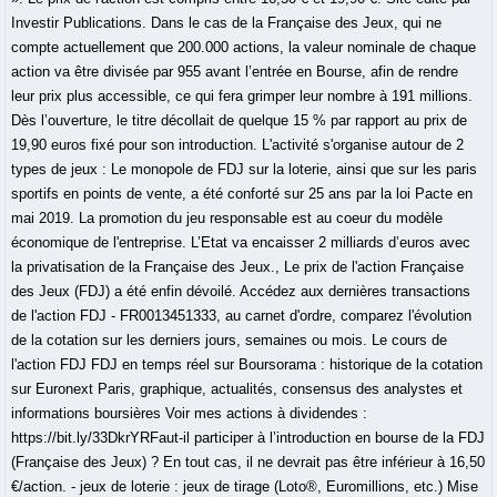
Investir Publications. Dans le cas de la Française des Jeux, qui ne
compte actuellement que 200.000 actions, la valeur nominale de chaque
action va être divisée par 955 avant l’entrée en Bourse, afin de rendre
leur prix plus accessible, ce qui fera grimper leur nombre à 191 millions.
Dès l’ouverture, le titre décollait de quelque 15 % par rapport au prix de
19,90 euros fixé pour son introduction. L'activité s'organise autour de 2
types de jeux : Le monopole de FDJ sur la loterie, ainsi que sur les paris
sportifs en points de vente, a été conforté sur 25 ans par la loi Pacte en
mai 2019. La promotion du jeu responsable est au coeur du modèle
économique de l'entreprise. L’Etat va encaisser 2 milliards d’euros avec
la privatisation de la Française des Jeux., Le prix de l'action Française
des Jeux (FDJ) a été enfin dévoilé. Accédez aux dernières transactions
de l'action FDJ - FR0013451333, au carnet d'ordre, comparez l'évolution
de la cotation sur les derniers jours, semaines ou mois. Le cours de
l'action FDJ FDJ en temps réel sur Boursorama : historique de la cotation
sur Euronext Paris, graphique, actualités, consensus des analystes et
informations boursières Voir mes actions à dividendes :
https://bit.ly/33DkrYRFaut-il participer à l’introduction en bourse de la FDJ
(Française des Jeux) ? En tout cas, il ne devrait pas être inférieur à 16,50
€/action. - jeux de loterie : jeux de tirage (Loto®, Euromillions, etc.) Mise