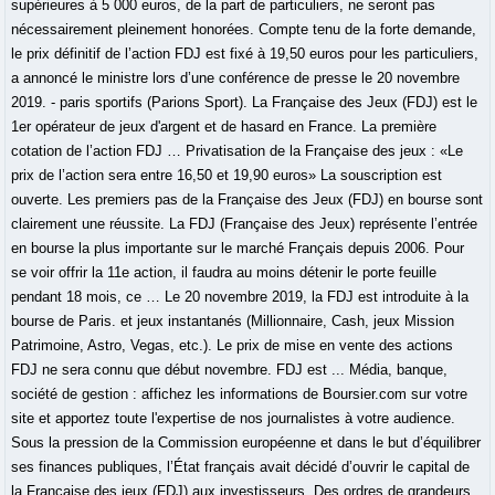
supérieures à 5 000 euros, de la part de particuliers, ne seront pas
nécessairement pleinement honorées. Compte tenu de la forte demande,
le prix définitif de l’action FDJ est fixé à 19,50 euros pour les particuliers,
a annoncé le ministre lors d’une conférence de presse le 20 novembre
2019. - paris sportifs (Parions Sport). La Française des Jeux (FDJ) est le
1er opérateur de jeux d'argent et de hasard en France. La première
cotation de l’action FDJ … Privatisation de la Française des jeux : «Le
prix de l’action sera entre 16,50 et 19,90 euros» La souscription est
ouverte. Les premiers pas de la Française des Jeux (FDJ) en bourse sont
clairement une réussite. La FDJ (Française des Jeux) représente l’entrée
en bourse la plus importante sur le marché Français depuis 2006. Pour
se voir offrir la 11e action, il faudra au moins détenir le porte feuille
pendant 18 mois, ce … Le 20 novembre 2019, la FDJ est introduite à la
bourse de Paris. et jeux instantanés (Millionnaire, Cash, jeux Mission
Patrimoine, Astro, Vegas, etc.). Le prix de mise en vente des actions
FDJ ne sera connu que début novembre. FDJ est ... Média, banque,
société de gestion : affichez les informations de Boursier.com sur votre
site et apportez toute l'expertise de nos journalistes à votre audience.
Sous la pression de la Commission européenne et dans le but d’équilibrer
ses finances publiques, l’État français avait décidé d’ouvrir le capital de
la Française des jeux (FDJ) aux investisseurs. Des ordres de grandeurs