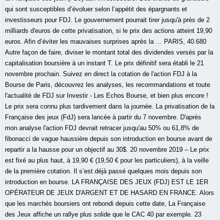
qui sont susceptibles d’évoluer selon l’appétit des épargnants et
investisseurs pour FDJ. Le gouvernement pourrait tirer jusqu'à près de 2
milliards d'euros de cette privatisation, si le prix des actions atteint 19,90
euros. Afin d’éviter les mauvaises surprises après la … PARIS, 40.680
Autre façon de faire, diviser le montant total des dividendes versés par la
capitalisation boursière à un instant T. Le prix définitif sera établi le 21
novembre prochain. Suivez en direct la cotation de l'action FDJ à la
Bourse de Paris, découvrez les analyses, les recommandations et toute
l'actualité de FDJ sur Investir - Les Echos Bourse, et bien plus encore !
Le prix sera connu plus tardivement dans la journée. La privatisation de la
Française des jeux (FdJ) sera lancée à partir du 7 novembre. D'après
mon analyse l'action FDJ devrait retracer jusqu'au 50% ou 61,8% de
fibonacci de vague haussière depuis son introduction en bourse avant de
repartir a la hausse pour un objectif au 30$. 20 novembre 2019 – Le prix
est fixé au plus haut, à 19,90 € (19,50 € pour les particuliers), à la veille
de la première cotation. Il s’est déjà passé quelques mois depuis son
introduction en bourse. LA FRANÇAISE DES JEUX (FDJ) EST LE 1ER
OPÉRATEUR DE JEUX D'ARGENT ET DE HASARD EN FRANCE. Alors
que les marchés boursiers ont rebondi depuis cette date, La Française
des Jeux affiche un rallye plus solide que le CAC 40 par exemple. 23