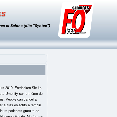
es
es et Salons (dits "Syntec")
musique de méditation von Zen Méditation Ambiance sowie 56 Millionen weitere Songs. Un lieu calme, un smartphone et des écouteurs, voilà ce qui semblerait être pour de nombreuses personnes le secret du bonheur. Quelle est vraiment l'histoire de…, Anne Ghesquière reçoit dans Métamorphose Nassrine Rezza, auteure, enseignante et conférencière qui nous invite à explorer nos richesses intérieures. C’est un Méditation up de reconn _PC.indd C2019 moment agréab aissance pour n° 1 : nie avec elle, MEDITE_C le ma peau. Share this event with your friends. Méditation Easy est un podcast de Célia Lagrange qui se consacre aux bienfaits de la méditation au quotidien. We use guided meditation, binaural beats, mindfulness, and 20+ years experience in Healing Arts. Le livre Courir … Lâcher Prise. 4 - Start - 4. Stories are often between 500 words to 1,000 in length. Thu, 10 Jan 2019. Podcast by Mind . Disponible sur franceinter.fr, Apple Podcasts. Mnrctr , 20/07/2020 J’ai découvert la méditation grâce à toi et c’est juste super apaisant. Merci https://www.lesoreillerspaul.fr, oreillers qui épousent la forme de votre visage de soutenir ce podcast, et bénéficiez d’une réduction de -15% sur votre…, Laudes - 7e jour dans l'Octave de Noël (11:10)Au commencement était le Verbe (Jean 1,1-18)• Commentaire de saint Augustin, au IVe siècle, On est en décembre, déjà ! La méditation est entourée de nombreux mythes et de promesses audacieuses. Fri, 07 Dec 2018. Entdecken Sie Meilleure chanson de méditation von Oasis Relaxante Pour Dormir bei Amazon Music. Le dernier mois de l'année. Calm is one of the most popular meditation apps, with over 50 million downloads.The app is free to download, with subscriptions to access all the content. Der regionale Fahrzeugmarkt von inFranken.de. Yvan Poirier CAPSULE 7 L'ÉVEIL DE LA CONSCIENCE La Libération de l'Enfermement Séculaire Vers l'Ascension. Tiré de son best-seller du même nom, ce podcast nous apprend à bien (ou mieux) méditer. De quoi s'agit-il ? Le meilleur podcast de méditation Tout si