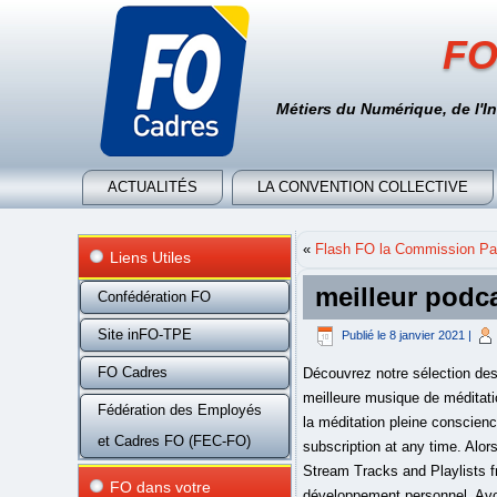
FO
Métiers du Numérique, de l'I
ACTUALITÉS
LA CONVENTION COLLECTIVE
«
Flash FO la Commission Par
Liens Utiles
meilleur podc
Confédération FO
Site inFO-TPE
Publié le
8 janvier 2021
|
FO Cadres
Découvrez notre sélection des meilleurs podcasts sur la méditation de pleine conscience (Mindfulness) depuis 2010. Entdecken Sie La meilleure musique de méditation von Yoga Vardagen Akademi bei Amazon Music. Abonnez-vous aux podcasts Umenity sur le thème de la méditation pleine conscience, MBSR, personal branding et contactez Sandrine Jourdren pour en savoir plus. People can cancel a subscription at any time. Alors, comme à l'accoutumée, bientôt vont arriver nos listes de bonnes intentions et autres objectifs à remplir. Stream Tracks and Playlists from Le Meilleur Podcast on your desktop or mobile device. >>> Les cinq meilleurs podcasts gratuits de développement personnel. Avoir un guide de méditation est encore mieux. Canal'e .DaysTV Réenchanter le Nouveau Monde. Ma femme utilise les méditations guidées de Tara Brach, et elle les trouve très utiles. Radiosender Podcasts Anmelden. Echapper au tumulte ambiant, au stress, à l’anxiété ? Qui mieux qu’une moine bouddhiste pour vous aider à vous relaxer ? La voix est apaisante, douce, les exercices de respiration permettent de se relaxer en profondeur. SALIHA … Meilleures applications de méditation et outils faciles pour les débutants pour acquérir une pleine conscience. Écoutez les 533 meilleurs podcasts de 2021. Palais de justice de Bordeaux (Cour d’appel) © CéCédille / CC by-sa Une information à relever à cause de son importance symbolique et des conséquences qu’elle pourrait avoir. Plus besoin de chercher partout sur le web! Le chant est le » Sutra du coeur », sur un tempo extrêmement rapide. Listen to Pause méditation on Spotify. Une année singulière à plus d'un titre. Réduire l’anxiété, améliorer la qualité de notre sommeil, trouver la paix intérieure… La méditation possède de nombreux avantages. Le site de la méditation en Martinique. Découvrez notre sélection des meilleurs podcasts pour méditer. A series of short podcasts designed to help you use meditation and mindfulness to relax. Mind - Méditation by Mind. Bienvenue dans une radio pas comme les autres, la seule à diffuser des émissions entièrement réalisées par des podcasters ! Une fois par semaine, Edouard Baer s’installe dans un bar et reçoit invités … Venez vivre à l'aide de ce podcast, 
Fédération des Employés
et Cadres FO (FEC-FO)
FO dans votre