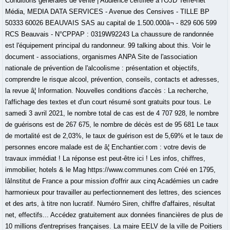
Conditions générales de vente | Audience certifiée à l'OJD Terre-net
Média, MEDIA DATA SERVICES - Avenue des Censives - TILLE BP
50333 60026 BEAUVAIS SAS au capital de 1.500.000â¬ - 829 606 599
RCS Beauvais - N°CPPAP : 0319W92243 La chaussure de randonnée
est l'équipement principal du randonneur. 99 talking about this. Voir le
document - associations, organismes ANPA Site de l'association
nationale de prévention de l'alcoolisme : présentation et objectifs,
comprendre le risque alcool, prévention, conseils, contacts et adresses,
la revue â¦ Information. Nouvelles conditions d'accès : La recherche,
l'affichage des textes et d'un court résumé sont gratuits pour tous. Le
samedi 3 avril 2021, le nombre total de cas est de 4 707 928, le nombre
de guérisons est de 267 675, le nombre de décès est de 95 681 Le taux
de mortalité est de 2,03%, le taux de guérison est de 5,69% et le taux de
personnes encore malade est de â¦ Enchantier.com : votre devis de
travaux immédiat ! La réponse est peut-être ici ! Les infos, chiffres,
immobilier, hotels & le Mag https://www.communes.com Créé en 1795,
lâInstitut de France a pour mission d'offrir aux cinq Académies un cadre
harmonieux pour travailler au perfectionnement des lettres, des sciences
et des arts, à titre non lucratif. Numéro Siren, chiffre d'affaires, résultat
net, effectifs... Accédez gratuitement aux données financières de plus de
10 millions d'entreprises françaises. La maire EELV de la ville de Poitiers