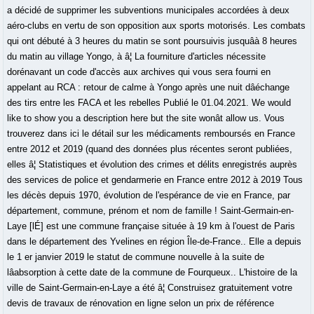
a décidé de supprimer les subventions municipales accordées à deux
aéro-clubs en vertu de son opposition aux sports motorisés. Les combats
qui ont débuté à 3 heures du matin se sont poursuivis jusquâà 8 heures
du matin au village Yongo, à â¦ La fourniture d'articles nécessite
dorénavant un code d'accès aux archives qui vous sera fourni en
appelant au RCA : retour de calme à Yongo après une nuit dâéchange
des tirs entre les FACA et les rebelles Publié le 01.04.2021. We would
like to show you a description here but the site wonât allow us. Vous
trouverez dans ici le détail sur les médicaments remboursés en France
entre 2012 et 2019 (quand des données plus récentes seront publiées,
elles â¦ Statistiques et évolution des crimes et délits enregistrés auprès
des services de police et gendarmerie en France entre 2012 à 2019 Tous
les décès depuis 1970, évolution de l'espérance de vie en France, par
département, commune, prénom et nom de famille ! Saint-Germain-en-
Laye [lÉ] est une commune française située à 19 km à l'ouest de Paris
dans le département des Yvelines en région Île-de-France.. Elle a depuis
le 1 er janvier 2019 le statut de commune nouvelle à la suite de
lâabsorption à cette date de la commune de Fourqueux.. L'histoire de la
ville de Saint-Germain-en-Laye a été â¦ Construisez gratuitement votre
devis de travaux de rénovation en ligne selon un prix de référence