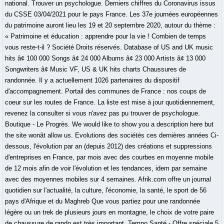
national. Trouver un psychologue. Derniers chiffres du Coronavirus issus
du CSSE 03/04/2021 pour le pays France. Les 37e journées européennes
du patrimoine auront lieu les 19 et 20 septembre 2020, autour du thème :
« Patrimoine et éducation : apprendre pour la vie ! Combien de temps
vous reste-t-il ? Société Droits réservés. Database of US and UK music
hits â¢ 100 000 Songs â¢ 24 000 Albums â¢ 23 000 Artists â¢ 13 000
Songwriters â¢ Music VF, US & UK hits charts Chaussures de
randonnée. Il y a actuellement 1026 partenaires du dispositif
d'accompagnement. Portail des communes de France : nos coups de
coeur sur les routes de France. La liste est mise à jour quotidiennement,
revenez la consulter si vous n'avez pas pu trouver de psychologue.
Boutique - Le Progrès. We would like to show you a description here but
the site wonât allow us. Evolutions des sociétés ces dernières années Ci-
dessous, l'évolution par an (depuis 2012) des créations et suppressions
d'entreprises en France, par mois avec des courbes en moyenne mobile
de 12 mois afin de voir l'évolution et les tendances, idem par semaine
avec des moyennes mobiles sur 4 semaines. Afrik.com offre un journal
quotidien sur l'actualité, la culture, l'économie, la santé, le sport de 56
pays d'Afrique et du Maghreb Que vous partiez pour une randonnée
légère ou un trek de plusieurs jours en montagne, le choix de votre paire
de chaussure de rando est très important. Tempo Santé - Offre spéciale 5