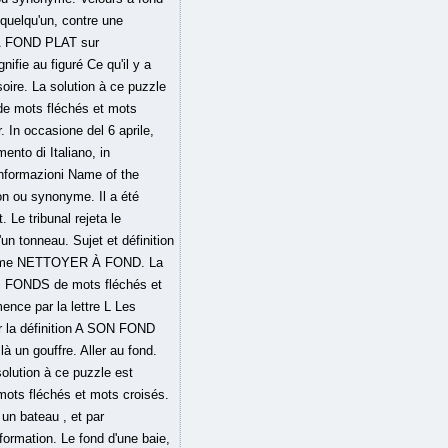
 quelqu'un, contre une
E À FOND PLAT sur
ifie au figuré Ce qu'il y a
soire. La solution à ce puzzle
e mots fléchés et mots
. In occasione del 6 aprile,
ento di Italiano, in
 informazioni Name of the
ion ou synonyme. Il a été
 Le tribunal rejeta le
un tonneau. Sujet et définition
énigme NETTOYER À FOND. La
ES FONDS de mots fléchés et
ence par la lettre L Les
r la définition A SON FOND
à un gouffre. Aller au fond.
solution à ce puzzle est
ots fléchés et mots croisés.
 un bateau , et par
formation. Le fond d'une baie,