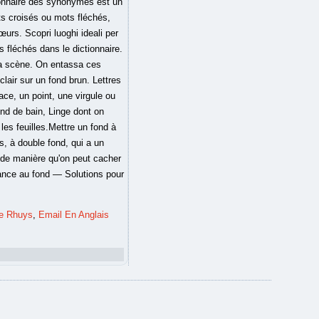
tionnaire des synonymes est un
s croisés ou mots fléchés,
urs. Scopri luoghi ideali per
s fléchés dans le dictionnaire.
 la scène. On entassa ces
clair sur un fond brun. Lettres
ce, un point, une virgule ou
ond de bain, Linge dont on
e les feuilles.Mettre un fond à
s, à double fond, qui a un
, de manière qu'on peut cacher
tance au fond — Solutions pour
De Rhuys
,
Email En Anglais