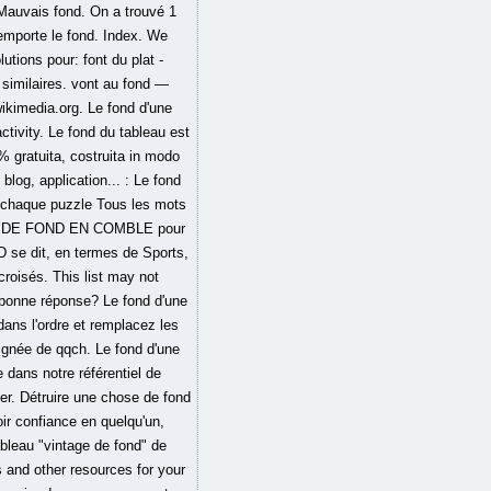
 Mauvais fond. On a trouvé 1
 emporte le fond. Index. We
tions pour: font du plat -
similaires. vont au fond —
ikimedia.org. Le fond d'une
activity. Le fond du tableau est
0% gratuita, costruita in modo
 blog, application... : Le fond
e chaque puzzle Tous les mots
nition DE FOND EN COMBLE pour
 se dit, en termes de Sports,
roisés. This list may not
e bonne réponse? Le fond d'une
dans l'ordre et remplacez les
oignée de qqch. Le fond d'une
e dans notre référentiel de
cher. Détruire une chose de fond
ir confiance en quelqu'un,
ableau "vintage de fond" de
s and other resources for your