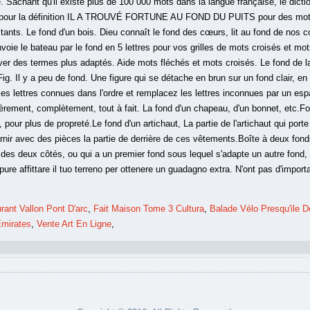
 Sachant qu'il existe plus de 100 000 mots dans la langue française, le dic
ons pour la définition IL A TROUVÉ FORTUNE AU FOND DU PUITS pour des mot
nts. Le fond d'un bois. Dieu connaît le fond des cœurs, lit au fond de nos cœ
voie le bateau par le fond en 5 lettres pour vos grilles de mots croisés et mot
ouver des termes plus adaptés. Aide mots fléchés et mots croisés. Le fond de
g. Il y a peu de fond. Une figure qui se détache en brun sur un fond clair, en 
s lettres connues dans l'ordre et remplacez les lettres inconnues par un espa
ièrement, complètement, tout à fait. La fond d'un chapeau, d'un bonnet, etc.F
e, pour plus de propreté.Le fond d'un artichaut, La partie de l'artichaut qui port
rnir avec des pièces la partie de derrière de ces vêtements.Boîte à deux fond
e des deux côtés, ou qui a un premier fond sous lequel s'adapte un autre fond
re affittare il tuo terreno per ottenere un guadagno extra. N'ont pas d'impor
rant Vallon Pont D'arc
,
Fait Maison Tome 3 Cultura
,
Balade Vélo Presqu'ile 
Emirates
,
Vente Art En Ligne
,