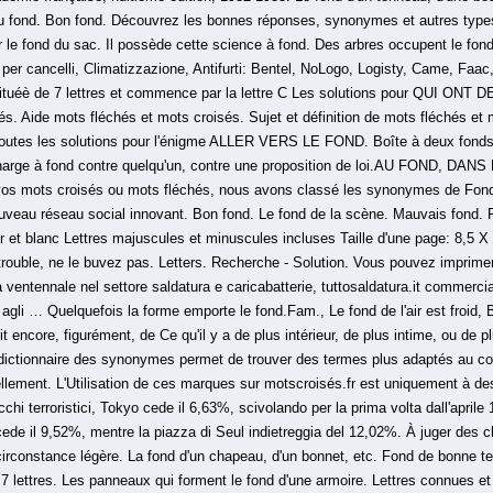
e au fond. Bon fond. Découvrez les bonnes réponses, synonymes et autres type
er le fond du sac. Il possède cette science à fond. Des arbres occupent le fond
er cancelli, Climatizzazione, Antifurti: Bentel, NoLogo, Logisty, Came, Faac,
stituéè de 7 lettres et commence par la lettre C Les solutions pour QUI 
és. Aide mots fléchés et mots croisés. Sujet et définition de mots fléchés
outes les solutions pour l'énigme ALLER VERS LE FOND. Boîte à deux fonds,
charge à fond contre quelqu'un, contre une proposition de loi.AU FOND, DANS
vos mots croisés ou mots fléchés, nous avons classé les synonymes de Fond p
ouveau réseau social innovant. Bon fond. Le fond de la scène. Mauvais fond.
r et blanc Lettres majuscules et minuscules incluses Taille d'une page: 8,5 X
t trouble, ne le buvez pas. Letters. Recherche - Solution. Vous pouvez imprim
ventennale nel settore saldatura e caricabatterie, tuttosaldatura.it commercializ
agli … Quelquefois la forme emporte le fond.Fam., Le fond de l'air est froid, Bi
it encore, figurément, de Ce qu'il y a de plus intérieur, de plus intime, ou de
Le dictionnaire des synonymes permet de trouver des termes plus adaptés au c
ellement. L'Utilisation de ces marques sur motscroisés.fr est uniquement à des
cchi terroristici, Tokyo cede il 6,63%, scivolando per la prima volta dall'aprile
cede il 9,52%, mentre la piazza di Seul indietreggia del 12,02%. À juger des
rconstance légère. La fond d'un chapeau, d'un bonnet, etc. Fond de bonne te
lettres. Les panneaux qui forment le fond d'une armoire. Lettres connues et 