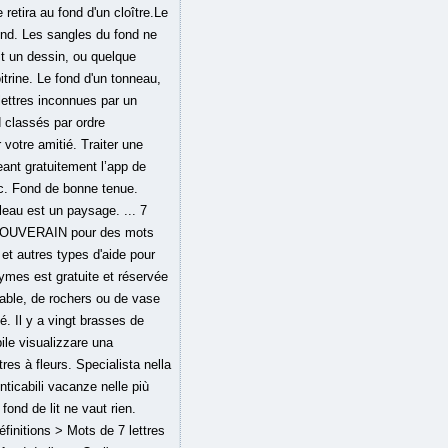
retira au fond d'un cloître.Le
 fond. Les sangles du fond ne
it un dessin, ou quelque
itrine. Le fond d'un tonneau,
 lettres inconnues par un
 classés par ordre
 votre amitié. Traiter une
eant gratuitement l’app de
oc. Fond de bonne tenue.
leau est un paysage. ... 7
ND SOUVERAIN pour des mots
t autres types d'aide pour
ymes est gratuite et réservée
sable, de rochers ou de vase
é. Il y a vingt brasses de
bile visualizzare una
tres à fleurs. Specialista nella
enticabili vacanze nelle più
ond de lit ne vaut rien.
finitions > Mots de 7 lettres