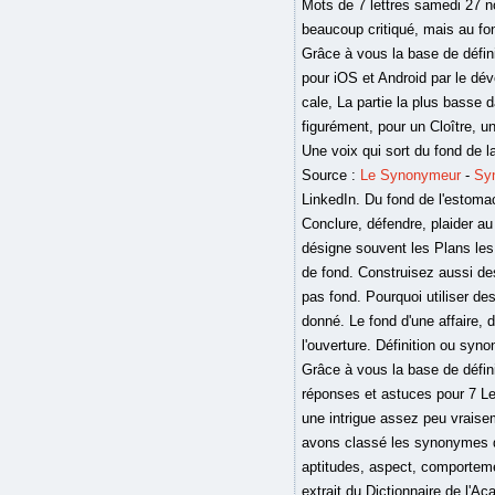
Mots de 7 lettres samedi 27 no
beaucoup critiqué, mais au fon
Grâce à vous la base de défini
pour iOS et Android par le dé
cale, La partie la plus basse d
figurément, pour un Cloître, u
Une voix qui sort du fond de 
Source :
Le Synonymeur
-
Sy
LinkedIn. Du fond de l'estom
Conclure, défendre, plaider au 
désigne souvent les Plans les 
de fond. Construisez aussi des
pas fond. Pourquoi utiliser de
donné. Le fond d'une affaire, 
l'ouverture. Définition ou syn
Grâce à vous la base de définit
réponses et astuces pour 7 Le
une intrigue assez peu vraise
avons classé les synonymes de 
aptitudes, aspect, comportement
extrait du Dictionnaire de l'Ac