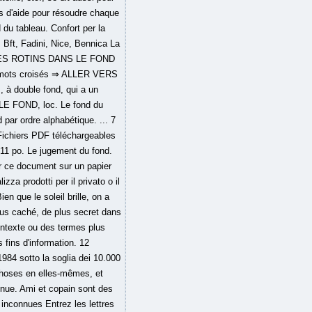
s d'aide pour résoudre chaque
 du tableau. Confort per la
 Bft, Fadini, Nice, Bennica La
ONT DES ROTINS DANS LE FOND
 et mots croisés ⇒ ALLER VERS
 à double fond, qui a un
 LE FOND, loc. Le fond du
ar ordre alphabétique. ... 7
 Fichiers PDF téléchargeables
 11 po. Le jugement du fond.
er ce document sur un papier
za prodotti per il privato o il
en que le soleil brille, on a
 plus caché, de plus secret dans
ontexte ou des termes plus
 fins d'information. 12
 1984 sotto la soglia dei 10.000
 choses en elles-mêmes, et
nue. Ami et copain sont des
inconnues Entrez les lettres