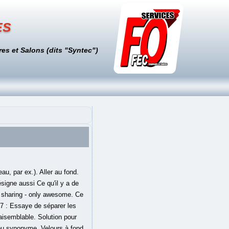
es
es et Salons (dits "Syntec")
eau, par ex.). Aller au fond.
signe aussi Ce qu'il y a de
Car sharing - only awesome. Ce
s 7 : Essaye de séparer les
aisemblable. Solution pour
n ou synonyme. Velours à fond