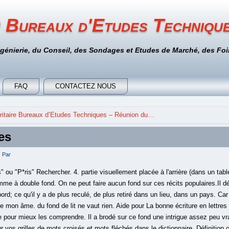
 Bureaux d'Etudes Techniqu
ngénierie, du Conseil, des Sondages et Etudes de Marché, des Foir
FAQ
CONTACTEZ NOUS
itaire Bureaux d’Etudes Techniques – Réunion du…
res
Par
is" ou "P*ris" Rechercher. 4. partie visuellement placée à l'arrière (dans un tabl
me à double fond. On ne peut faire aucun fond sur ces récits populaires.Il dé
abord; ce qu'il y a de plus reculé, de plus retiré dans un lieu, dans un pays. 
de mon âme. du fond de lit ne vaut rien. Aide pour La bonne écriture en lettre
e pour mieux les comprendre. Il a brodé sur ce fond une intrigue assez peu vr
r vos grilles de mots croisés et mots fléchés dans le dictionnaire. Définitio