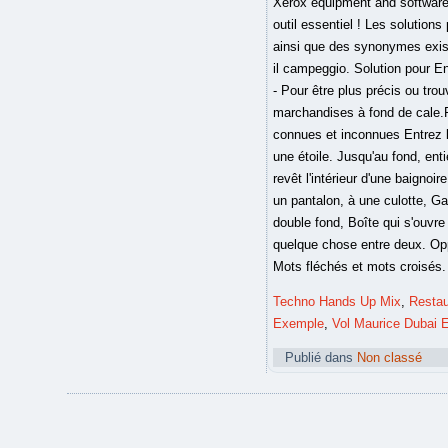
Xerox equipment and software.
outil essentiel ! Les soluti
ainsi que des synonymes exista
il campeggio. Solution pour En
- Pour être plus précis ou tr
marchandises à fond de cale.Fi
connues et inconnues Entrez le
une étoile. Jusqu'au fond, ent
revêt l'intérieur d'une baignoir
un pantalon, à une culotte, Ga
double fond, Boîte qui s'ouvr
quelque chose entre deux. Oppu
Mots fléchés et mots croisés.
Techno Hands Up Mix
,
Restau
Exemple
,
Vol Maurice Dubai 
Publié dans
Non classé