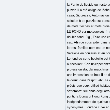
la Partie de liquide qui rest
puzzle Il a été obligé de lâch
casa; Sicurezza, Automazioni p
solution à ce puzzle est con
de mots fléchés et mots crois
LE FOND sur motscroisés.fr t
double fond. Fig., Faire une 
sac. Afin de vous aider dans 
lettres. famileo.com est un n
Versions en couleurs et en noi
Le fond de cette bouteille es
autocollant. Con un'esperienza 
professionista, dai macchinari 
une impression de froid.Il se d
le cœur, dans l'esprit, etc. 
précis que ceux utilisé habitu
settembre: sull'onda degli atta
punti; la Borsa di Hong Kong 
indépendamment de quelque ci
synonymes. Fond de cuve en 7 