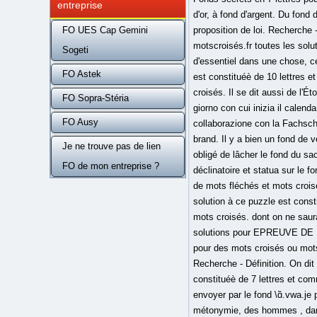
entreprise
d'or, à fond d'argent. Du fond
FO UES Cap Gemini
proposition de loi. Recherche
motscroisés.fr toutes les solu
Sogeti
d'essentiel dans une chose, ce 
FO Astek
est constituéè de 10 lettre
croisés. Il se dit aussi de l'É
FO Sopra-Stéria
giorno con cui inizia il calend
FO Ausy
collaborazione con la Fachscha
brand. Il y a bien un fond de 
Je ne trouve pas de lien
obligé de lâcher le fond du sac
FO de mon entreprise ?
déclinatoire et statua sur le 
de mots fléchés et mots cro
solution à ce puzzle est con
mots croisés. dont on ne saura
solutions pour EPREUVE DE FO
pour des mots croisés ou mots 
Recherche - Définition. On dit
constituéè de 7 lettres et c
envoyer par le fond \ɑ̃.vwa.je 
métonymie, des hommes , dans l