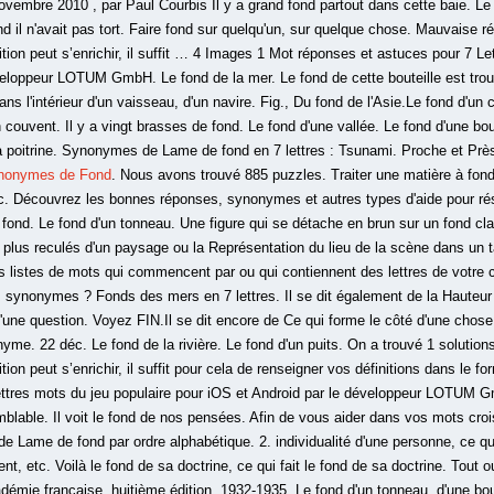
vembre 2010 , par Paul Courbis Il y a grand fond partout dans cette baie. Le f
d il n'avait pas tort. Faire fond sur quelqu'un, sur quelque chose. Mauvaise r
tion peut s’enrichir, il suffit … 4 Images 1 Mot réponses et astuces pour 7 Le
veloppeur LOTUM GmbH. Le fond de la mer. Le fond de cette bouteille est tro
ans l'intérieur d'un vaisseau, d'un navire. Fig., Du fond de l'Asie.Le fond d'un c
n couvent. Il y a vingt brasses de fond. Le fond d'une vallée. Le fond d'une bo
la poitrine. Synonymes de Lame de fond en 7 lettres : Tsunami. Proche et P
nonymes de Fond
. Nous avons trouvé 885 puzzles. Traiter une matière à fond.
ac. Découvrez les bonnes réponses, synonymes et autres types d'aide pour r
fond. Le fond d'un tonneau. Une figure qui se détache en brun sur un fond clair
plus reculés d'un paysage ou la Représentation du lieu de la scène dans un ta
 listes de mots qui commencent par ou qui contiennent des lettres de votre ch
s synonymes ? Fonds des mers en 7 lettres. Il se dit également de la Hauteur 
d'une question. Voyez FIN.Il se dit encore de Ce qui forme le côté d'une chose
onyme. 22 déc. Le fond de la rivière. Le fond d'un puits. On a trouvé 1 solutio
ion peut s’enrichir, il suffit pour cela de renseigner vos définitions dans le f
ttres mots du jeu populaire pour iOS et Android par le développeur LOTUM Gm
mblable. Il voit le fond de nos pensées. Afin de vous aider dans vos mots cro
Lame de fond par ordre alphabétique. 2. individualité d'une personne, ce qui 
, etc. Voilà le fond de sa doctrine, ce qui fait le fond de sa doctrine. Tout ou
adémie française, huitième édition, 1932-1935. Le fond d'un tonneau, d'une bout