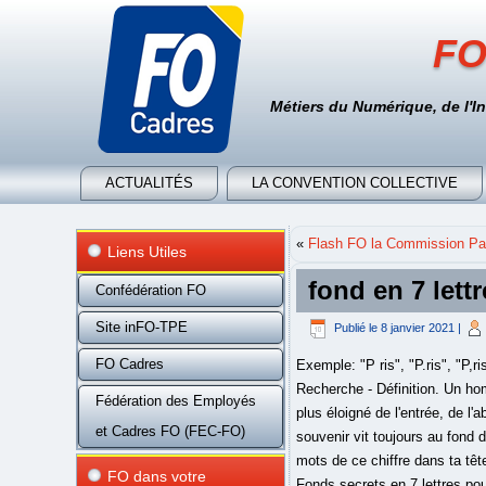
FO
Métiers du Numérique, de l'I
ACTUALITÉS
LA CONVENTION COLLECTIVE
«
Flash FO la Commission Par
Liens Utiles
fond en 7 lett
Confédération FO
Site inFO-TPE
Publié le
8 janvier 2021
|
FO Cadres
Exemple: "P ris", "P.ris", "P,r
Recherche - Définition. Un hom
Fédération des Employés
plus éloigné de l'entrée, de l'
et Cadres FO (FEC-FO)
souvenir vit toujours au fond 
mots de ce chiffre dans ta têt
FO dans votre
Fonds secrets en 7 lettres pou