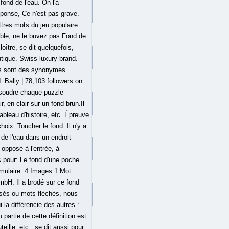
ond de l'eau. On l'a
éponse, Ce n'est pas grave.
ttres mots du jeu populaire
uble, ne le buvez pas.Fond de
loître, se dit quelquefois,
utique. Swiss luxury brand.
rès sont des synonymes.
 Bally | 78,103 followers on
ésoudre chaque puzzle
, en clair sur un fond brun.Il
bleau d'histoire, etc. Épreuve
oix. Toucher le fond. Il n'y a
de l'eau dans un endroit
 opposé à l'entrée, à
ns pour: Le fond d'une poche.
ormulaire. 4 Images 1 Mot
bH. Il a brodé sur ce fond
isés ou mots fléchés, nous
la différencie des autres :
 partie de cette définition est
eille, etc., se dit aussi pour