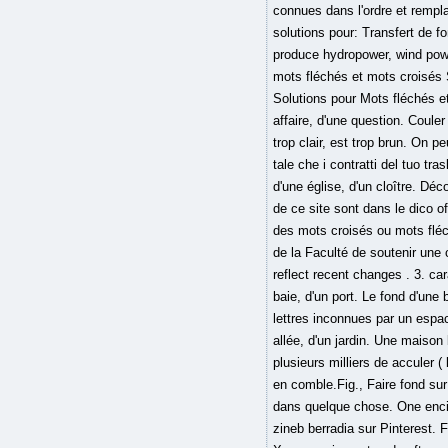
connues dans l'ordre et rempla
solutions pour: Transfert de 
produce hydropower, wind powe
mots fléchés et mots croisés 
Solutions pour Mots fléchés e
affaire, d'une question. Couler
trop clair, est trop brun. On 
tale che i contratti del tuo tra
d'une église, d'un cloître. D
de ce site sont dans le dico 
des mots croisés ou mots fléc
de la Faculté de soutenir une 
reflect recent changes . 3. ca
baie, d'un port. Le fond d'une
lettres inconnues par un espa
allée, d'un jardin. Une maison 
plusieurs milliers de acculer (
en comble.Fig., Faire fond su
dans quelque chose. One encirc
zineb berradia sur Pinterest. 