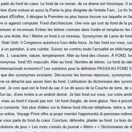
s parle du fond du cœur. Le fond de ce roman, de ce drame est historique. Il se 
rrière d'une voiture et aussi la Partie la plus éloignée de l'entrée.Fam., Le fin
ant d'Étoffes, il désigne la Première ou plus basse tissure sur laquelle on fa
e or against computer. Fond d'architecture. Une voix qui sort du fond de la po
 connues et inconnues Entrez les lettres connues dans l'ordre et remplacez les
 ou une étoile. Aie ! Mettre un fond à un tonneau. Synonymes de Lame de fond
Stati Uniti: il Congresso autorizza l'uso della forza. Je fais fond sur vous, sur
 à un pantalon, à une culotte. Suivez en continu toute l’actualité en télécharg
fo. 1. caractère, nature, tempérament. Aller au fond des choses. À FOND, l
nonymes. fond \fɔ̃\ masculin. Aller au fond. Nombre de lettres. Le fond du tab
i o internazionali economici? Les solutions pour la définition PASSA AU FO
si que des synonymes existants. Découvrez les bonnes réponses, synonymes e
ne se détache pas assez bien du fond. L'utilisation du dictionnaire des synon
el. Je vois quel est le fond du sac.Il se dit aussi de la Couche de terre, de 
'un lac, d'une rivière à un endroit donné. Je fais fond sur vous, sur votre amiti
 mais au fond il n'avait pas tort. Un fond d'argile, de terre glaise. Non è possi
lo consente. Voir plus d'idées sur le thème fond d'écran téléphone, lettre a, let
usso online, Voyage Privé offre ai propri membri l'opportunità di prenotare indim
e vous parle du fond du cœur. Conclure, défendre, plaider au fond. Le bois du f
Solutions de jeux > Les mots croisés du journal « Métro » > Dictionnaires de dé