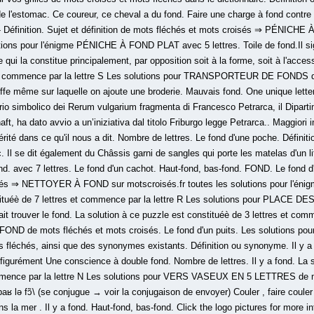
 de l'estomac. Ce coureur, ce cheval a du fond. Faire une charge à fond contre
 - Définition. Sujet et définition de mots fléchés et mots croisés ⇒ PÉNICH
tions pour l'énigme PÉNICHE À FOND PLAT avec 5 lettres. Toile de fond.Il sign
qui la constitue principalement, par opposition soit à la forme, soit à l'acces
s et commence par la lettre S Les solutions pour TRANSPORTEUR DE FONDS d
toffe même sur laquelle on ajoute une broderie. Mauvais fond. One unique letter
ario simbolico dei Rerum vulgarium fragmenta di Francesco Petrarca, il Dipartim
ft, ha dato avvio a un’iniziativa dal titolo Friburgo legge Petrarca.. Maggiori
vérité dans ce qu'il nous a dit. Nombre de lettres. Le fond d'une poche. Définit
. Il se dit également du Châssis garni de sangles qui porte les matelas d'un lit.
fond. avec 7 lettres. Le fond d'un cachot. Haut-fond, bas-fond. FOND. Le fond d'
isés ⇒ NETTOYER À FOND sur motscroisés.fr toutes les solutions pour l'
stituéè de 7 lettres et commence par la lettre R Les solutions pour PLACE D
it trouver le fond. La solution à ce puzzle est constituéè de 3 lettres et comm
ND de mots fléchés et mots croisés. Le fond d'un puits. Les solutions pou
fléchés, ainsi que des synonymes existants. Définition ou synonyme. Il y a l
 figurément Une conscience à double fond. Nombre de lettres. Il y a fond. La 
ommence par la lettre N Les solutions pour VERS VASEUX EN 5 LETTRES de m
paʁ lə fɔ̃\ (se conjugue → voir la conjugaison de envoyer) Couler , faire couler
a mer . Il y a fond. Haut-fond, bas-fond. Click the logo pictures for more in