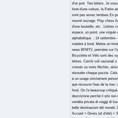
d'un port. Two letters. Je vou
fond d'une voiture, la Partie a
sont pas assez tendues.En parl
nouvel ouvrage. Play chess liv
d'une bouteille, etc.. Lettres
espace, un point, une virgule
alphabétique. ; 14 settembre – 
matière à fond. Mettre un fond
news BFMTV, première sur l’in
Bicyclette et Vélo sont des sy
lettres. Cerchi voli nazional
croisés ou mots fléchés, ain
résoudre chaque puzzle. Cela 
à un usage strictement personn
que recouvre l'eau de la mer, d
fond. On l'a beaucoup critiqué,
descrizione perché il sito non 
vendita privata di ️viaggi di l
belle destinazioni del mondo J
Accueil > Divers (et d’été) > 