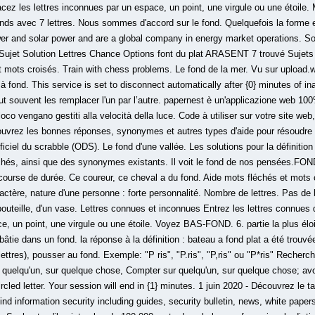
cez les lettres inconnues par un espace, un point, une virgule ou une étoile.
fonds avec 7 lettres. Nous sommes d'accord sur le fond. Quelquefois la forme
r and solar power and are a global company in energy market operations. Solu
Sujet Solution Lettres Chance Options font du plat ARASENT 7 trouvé Sujets 
t mots croisés. Train with chess problems. Le fond de la mer. Vu sur upload.w
 à fond. This service is set to disconnect automatically after {0} minutes of in
peut souvent les remplacer l'un par l’autre. papernest è un'applicazione web 10
sloco vengano gestiti alla velocità della luce. Code à utiliser sur votre site web,
écouvrez les bonnes réponses, synonymes et autres types d'aide pour résoudr
officiel du scrabble (ODS). Le fond d'une vallée. Les solutions pour la défi
hés, ainsi que des synonymes existants. Il voit le fond de nos pensées.FOND
course de durée. Ce coureur, ce cheval a du fond. Aide mots fléchés et mots c
ractère, nature d'une personne : forte personnalité. Nombre de lettres. Pas d
 bouteille, d'un vase. Lettres connues et inconnues Entrez les lettres connues 
ce, un point, une virgule ou une étoile. Voyez BAS-FOND. 6. partie la plus él
bâtie dans un fond. la réponse à la définition : bateau a fond plat a été trouvé
 lettres), pousser au fond. Exemple: "P ris", "P.ris", "P,ris" ou "P*ris" Recher
r quelqu'un, sur quelque chose, Compter sur quelqu'un, sur quelque chose; avo
led letter. Your session will end in {1} minutes. 1 juin 2020 - Découvrez le t
Find information security including guides, security bulletin, news, white paper