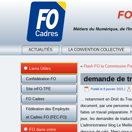
FO
Métiers du Numérique, de l'I
ACTUALITÉS
LA CONVENTION COLLECTIVE
«
Flash FO la Commission Par
Liens Utiles
demande de tr
Confédération FO
Site inFO-TPE
Publié le
8 janvier 2021
|
FO Cadres
... notamment en Droit du Trav
document, par une personne si
Fédération des Employés
faites un travail préparatoire
et Cadres FO (FEC-FO)
jeux, les demandes de traducti
L'administrateur blog Le Meil
FO dans votre
dessous de cela. Merci pour vo