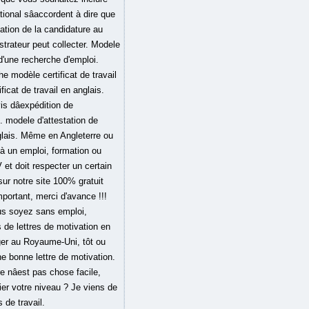
tional sâaccordent à dire que
tation de la candidature au
trateur peut collecter. Modele
 d'une recherche d'emploi.
e modèle certificat de travail
icat de travail en anglais.
 dâexpédition de
. modele d'attestation de
anglais. Même en Angleterre ou
e à un emploi, formation ou
 et doit respecter un certain
 notre site 100% gratuit
portant, merci d'avance !!!
ous soyez sans emploi,
 de lettres de motivation en
ger au Royaume-Uni, tôt ou
ne bonne lettre de motivation.
 nâest pas chose facile,
er votre niveau ? Je viens de
 de travail.