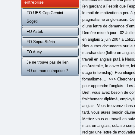
entreprise
(en gardant à l`esprit que l`es
FO UES Cap Gemini
le mail de motivation a peu à 
pragmatisme anglo-saxon. Ce s
Sogeti
d`une lettre de demande d`empl
FO Astek
Dernère mise à jour : 02 Juill
en anglais 2 juin 2007 à 15h23
FO Sopra-Stéria
Nos autres documents sur le t
FO Ausy
marchandise (lettre en anglais
travail en anglais put1 â Nas
Je ne trouve pas de lien
en Australie, la cover letter, 
FO de mon entreprise ?
stage (internship). Peu éloign
formalisme. ... >>> Cherch
pour apprendre l'anglais . Les
Bref, vous avez besoin de con
fraichement diplômé, employé 
anglais. Vous trouverez dans 
tard, vous aurez besoin dâune
Mettez-vous au travail en suiv
mais en anglais, cela se comp
rediger une lettre de motivatio