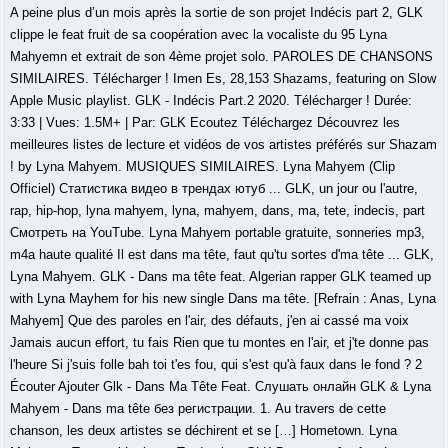
A peine plus d’un mois après la sortie de son projet Indécis part 2, GLK
clippe le feat fruit de sa coopération avec la vocaliste du 95 Lyna
Mahyemn et extrait de son 4ème projet solo. PAROLES DE CHANSONS
SIMILAIRES. Télécharger ! Imen Es, 28,153 Shazams, featuring on Slow
Apple Music playlist. GLK - Indécis Part.2 2020. Télécharger ! Durée:
3:33 | Vues: 1.5M+ | Par: GLK Ecoutez Téléchargez Découvrez les
meilleures listes de lecture et vidéos de vos artistes préférés sur Shazam
! by Lyna Mahyem. MUSIQUES SIMILAIRES. Lyna Mahyem (Clip
Officiel) Статистика видео в трендах ютуб ... GLK, un jour ou l'autre,
rap, hip-hop, lyna mahyem, lyna, mahyem, dans, ma, tete, indecis, part
Смотреть на YouTube. Lyna Mahyem portable gratuite, sonneries mp3,
m4a haute qualité Il est dans ma tête, faut qu'tu sortes d'ma tête ... GLK,
Lyna Mahyem. GLK - Dans ma tête feat. Algerian rapper GLK teamed up
with Lyna Mayhem for his new single Dans ma tête. [Refrain : Anas, Lyna
Mahyem] Que des paroles en l'air, des défauts, j'en ai cassé ma voix
Jamais aucun effort, tu fais Rien que tu montes en l'air, et j'te donne pas
l'heure Si j'suis folle bah toi t'es fou, qui s'est qu'à faux dans le fond ? 2
Écouter Ajouter Glk - Dans Ma Tête Feat. Слушать онлайн GLK & Lyna
Mahyem - Dans ma tête без регистрации. 1. Au travers de cette
chanson, les deux artistes se déchirent et se […] Hometown. Lyna