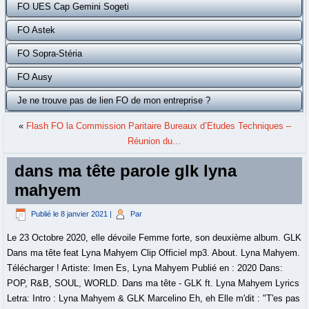
FO UES Cap Gemini Sogeti
FO Astek
FO Sopra-Stéria
FO Ausy
Je ne trouve pas de lien FO de mon entreprise ?
«
Flash FO la Commission Paritaire Bureaux d’Etudes Techniques –
Réunion du…
dans ma tête parole glk lyna
mahyem
Publié le
8 janvier 2021
|
Par
Le 23 Octobre 2020, elle dévoile Femme forte, son deuxième album. GLK
Dans ma tête feat Lyna Mahyem Clip Officiel mp3. About. Lyna Mahyem.
Télécharger ! Artiste: Imen Es, Lyna Mahyem Publié en : 2020 Dans:
POP, R&B, SOUL, WORLD. Dans ma tête - GLK ft. Lyna Mahyem Lyrics
Letra: Intro : Lyna Mahyem & GLK Marcelino Eh, eh Elle m'dit : "T'es pas