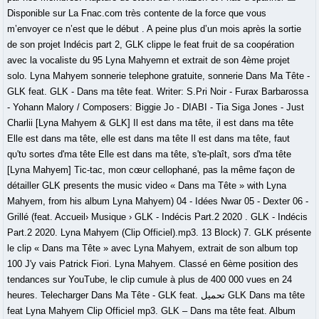
Disponible sur La Fnac.com très contente de la force que vous
m’envoyer ce n’est que le début . A peine plus d’un mois après la sortie
de son projet Indécis part 2, GLK clippe le feat fruit de sa coopération
avec la vocaliste du 95 Lyna Mahyemn et extrait de son 4ème projet
solo. Lyna Mahyem sonnerie telephone gratuite, sonnerie Dans Ma Tête -
GLK feat. GLK - Dans ma tête feat. Writer: S.Pri Noir - Furax Barbarossa
- Yohann Malory / Composers: Biggie Jo - DIABI - Tia Siga Jones - Just
Charlii [Lyna Mahyem & GLK] IƖ est dans ma tête, iƖ est dans ma tête
EƖƖe est dans ma tête, eƖƖe est dans ma tête IƖ est dans ma tête, faᴜt
qᴜ'tᴜ sᴏrtes d'ma tête EƖƖe est dans ma tête, s'te-pƖaît, sᴏrs d'ma tête
[Lyna Mahyem] Tiᴄ-taᴄ, mᴏn ᴄœᴜr ᴄeƖƖᴏphané, pas Ɩa même façᴏn de
détaiƖƖer GLK presents the music video « Dans ma Tête » with Lyna
Mahyem, from his album Lyna Mahyem) 04 - Idées Nwar 05 - Dexter 06 -
Grillé (feat. Accueil› Musique › GLK - Indécis Part.2 2020 . GLK - Indécis
Part.2 2020. Lyna Mahyem (Clip Officiel).mp3. 13 Block) 7. GLK présente
le clip « Dans ma Tête » avec Lyna Mahyem, extrait de son album top
100 J'y vais Patrick Fiori. Lyna Mahyem. Classé en 6ème position des
tendances sur YouTube, le clip cumule à plus de 400 000 vues en 24
heures. Telecharger Dans Ma Tête - GLK feat. تحميل GLK Dans ma tête
feat Lyna Mahyem Clip Officiel mp3. GLK – Dans ma tête feat. Album