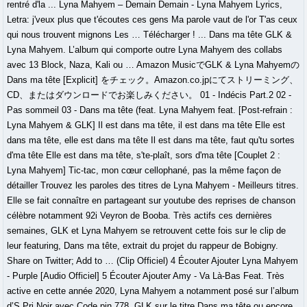
rentré d'la ... Lyna Mahyem – Demain Demain - Lyna Mahyem Lyrics,
Letra: j'veux plus que t'écoutes ces gens Ma parole vaut de l'or T'as ceux
qui nous trouvent mignons Les … Télécharger ! ... Dans ma tête GLK &
Lyna Mahyem. L’album qui comporte outre Lyna Mahyem des collabs
avec 13 Block, Naza, Kali ou … Amazon MusicでGLK & Lyna Mahyemの
Dans ma tête [Explicit] をチェック。Amazon.co.jpにてストリーミング、
CD、またはダウンロードでお楽しみください。 01 - Indécis Part.2 02 -
Pas sommeil 03 - Dans ma tête (feat. Lyna Mahyem feat. [Post-refrain :
Lyna Mahyem & GLK] Il est dans ma tête, il est dans ma tête Elle est
dans ma tête, elle est dans ma tête Il est dans ma tête, faut qu'tu sortes
d'ma tête Elle est dans ma tête, s'te-plaît, sors d'ma tête [Couplet 2 :
Lyna Mahyem] Tic-tac, mon cœur cellophané, pas la même façon de
détailler Trouvez les paroles des titres de Lyna Mahyem - Meilleurs titres.
Elle se fait connaître en partageant sur youtube des reprises de chanson
célèbre notamment 92i Veyron de Booba. Très actifs ces dernières
semaines, GLK et Lyna Mahyem se retrouvent cette fois sur le clip de
leur featuring, Dans ma tête, extrait du projet du rappeur de Bobigny.
Share on Twitter; Add to … (Clip Officiel) 4 Écouter Ajouter Lyna Mahyem
- Purple [Audio Officiel] 5 Écouter Ajouter Amy - Va Là-Bas Feat. Très
active en cette année 2020, Lyna Mahyem a notamment posé sur l’album
d’S.Pri Noir avec Code pin 778, GLK sur le titre Dans ma tête ou encore