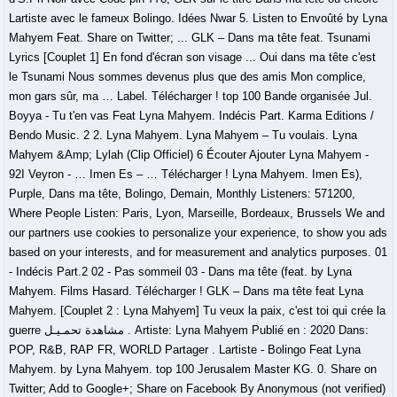
Lartiste avec le fameux Bolingo. Idées Nwar 5. Listen to Envoûté by Lyna
Mahyem Feat. Share on Twitter; ... GLK – Dans ma tête feat. Tsunami
Lyrics [Couplet 1] En fond d'écran son visage ... Oui dans ma tête c'est
le Tsunami Nous sommes devenus plus que des amis Mon complice,
mon gars sûr, ma … Label. Télécharger ! top 100 Bande organisée Jul.
Boyya - Tu t'en vas Feat Lyna Mahyem. Indécis Part. Karma Editions /
Bendo Music. 2 2. Lyna Mahyem. Lyna Mahyem – Tu voulais. Lyna
Mahyem &Amp; Lylah (Clip Officiel) 6 Écouter Ajouter Lyna Mahyem -
92I Veyron - … Imen Es – … Télécharger ! Lyna Mahyem. Imen Es),
Purple, Dans ma tête, Bolingo, Demain, Monthly Listeners: 571200,
Where People Listen: Paris, Lyon, Marseille, Bordeaux, Brussels We and
our partners use cookies to personalize your experience, to show you ads
based on your interests, and for measurement and analytics purposes. 01
- Indécis Part.2 02 - Pas sommeil 03 - Dans ma tête (feat. by Lyna
Mahyem. Films Hasard. Télécharger ! GLK – Dans ma tête feat Lyna
Mahyem. [Couplet 2 : Lyna Mahyem] Tu veux la paix, c'est toi qui crée la
guerre مشاهدة تحمـيـل . Artiste: Lyna Mahyem Publié en : 2020 Dans:
POP, R&B, RAP FR, WORLD Partager . Lartiste - Bolingo Feat Lyna
Mahyem. by Lyna Mahyem. top 100 Jerusalem Master KG. 0. Share on
Twitter; Add to Google+; Share on Facebook By Anonymous (not verified)