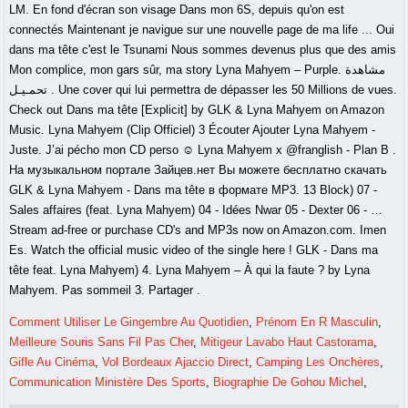
LM. En fond d'écran son visage Dans mon 6S, depuis qu'on est
connectés Maintenant je navigue sur une nouvelle page de ma life ... Oui
dans ma tête c'est le Tsunami Nous sommes devenus plus que des amis
Mon complice, mon gars sûr, ma story Lyna Mahyem – Purple. مشاهدة
تحمـيـل . Une cover qui lui permettra de dépasser les 50 Millions de vues.
Check out Dans ma tête [Explicit] by GLK & Lyna Mahyem on Amazon
Music. Lyna Mahyem (Clip Officiel) 3 Écouter Ajouter Lyna Mahyem -
Juste. J’ai pécho mon CD perso ☺️ Lyna Mahyem x @franglish - Plan B .
На музыкальном портале Зайцев.нет Вы можете бесплатно скачать
GLK & Lyna Mahyem - Dans ma tête в формате MP3. 13 Block) 07 -
Sales affaires (feat. Lyna Mahyem) 04 - Idées Nwar 05 - Dexter 06 - …
Stream ad-free or purchase CD's and MP3s now on Amazon.com. Imen
Es. Watch the official music video of the single here ! GLK - Dans ma
tête feat. Lyna Mahyem) 4. Lyna Mahyem – À qui la faute ? by Lyna
Mahyem. Pas sommeil 3. Partager .
Comment Utiliser Le Gingembre Au Quotidien
,
Prénom En R Masculin
,
Meilleure Souris Sans Fil Pas Cher
,
Mitigeur Lavabo Haut Castorama
,
Gifle Au Cinéma
,
Vol Bordeaux Ajaccio Direct
,
Camping Les Onchères
,
Communication Ministère Des Sports
,
Biographie De Gohou Michel
,