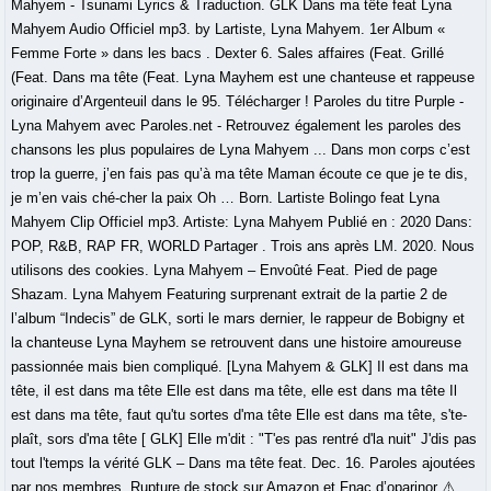
Mahyem - Tsunami Lyrics & Traduction. GLK Dans ma tête feat Lyna
Mahyem Audio Officiel mp3. by Lartiste, Lyna Mahyem. 1er Album «
Femme Forte » dans les bacs ️. Dexter 6. Sales affaires (Feat. Grillé
(Feat. Dans ma tête (Feat. Lyna Mayhem est une chanteuse et rappeuse
originaire d’Argenteuil dans le 95. Télécharger ! Paroles du titre Purple -
Lyna Mahyem avec Paroles.net - Retrouvez également les paroles des
chansons les plus populaires de Lyna Mahyem ... Dans mon corps c’est
trop la guerre, j’en fais pas qu’à ma tête Maman écoute ce que je te dis,
je m’en vais ché-cher la paix Oh … Born. Lartiste Bolingo feat Lyna
Mahyem Clip Officiel mp3. Artiste: Lyna Mahyem Publié en : 2020 Dans:
POP, R&B, RAP FR, WORLD Partager . Trois ans après LM. 2020. Nous
utilisons des cookies. Lyna Mahyem – Envoûté Feat. Pied de page
Shazam. Lyna Mahyem Featuring surprenant extrait de la partie 2 de
l’album “Indecis” de GLK, sorti le mars dernier, le rappeur de Bobigny et
la chanteuse Lyna Mayhem se retrouvent dans une histoire amoureuse
passionnée mais bien compliqué. [Lyna Mahyem & GLK] Il est dans ma
tête, il est dans ma tête Elle est dans ma tête, elle est dans ma tête Il
est dans ma tête, faut qu'tu sortes d'ma tête Elle est dans ma tête, s'te-
plaît, sors d'ma tête [ GLK] Elle m'dit : "T'es pas rentré d'la nuit" J'dis pas
tout l'temps la vérité GLK – Dans ma tête feat. Dec. 16. Paroles ajoutées
par nos membres. Rupture de stock sur Amazon et Fnac d’oparinor ⚠️