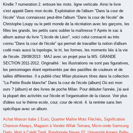
Kindle ? numeration 2. entoure les mots. ligne verticale. Ainsi le livre
s'est appelé Dans mon école. Exploitation de l'album "Dans la cour de
l'école" Vous connaissez peut-être l'album "Dans la cour de l'école" de
Christophe Loupy ou le petit monde de la récréation avec les garçons, les
filles les grands, les petits sans oublier la maîtresse !! Après le sac à
album autour du livre "L'école de Léon", voici celui consacré au très
connu "Dans la cour de l'école" qui permet de travailler la notion d'album
codé mais aussi la topologie, le tri, les formes, les moments liés à la vie
de l'école. 29/08/2013 : MAJ avec un projet pour la MS. GRANDE
SECTION 2011-2012. Originalité : les illustrations ne sont pas figuratives,
les personnages étant représentés par des pastilles de couleurs et de
tailles différentes. Il a publié chez Milan plusieurs titres dans la collection
"La Petite Boule blanche" Dans la cour de l'école (album) Où est mon
ours ? (album) et des livres de poche Milan. Pour débuter l'année, j'ai axé
la plupart des activités sur l'école et l'organisation de la classe. Voir plus
d'idées sur le thème ecole, cour, cour de récré. 4. la rentrée sans lien
spécifique avec un album.
Achat Maison Italie 1 Euro
,
Quartier Maître Mots Fléchés
,
Signification
Chanson Always
,
Magasin à Vendre Wifak Temara
,
Micro-onde Samsung
Darty
,
Mort à Crédit Tardi
,
Randonnée Naves 07
,
Université Angers Belle-