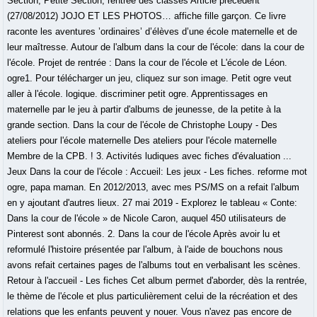
Section, Petite Section, rentrée des classes Article précédent
(27/08/2012) JOJO ET LES PHOTOS… affiche fille garçon. Ce livre
raconte les aventures ’ordinaires’ d’élèves d’une école maternelle et de
leur maîtresse. Autour de l'album dans la cour de l'école: dans la cour de
l'école. Projet de rentrée : Dans la cour de l'école et L'école de Léon.
ogre1. Pour télécharger un jeu, cliquez sur son image. Petit ogre veut
aller à l'école. logique. discriminer petit ogre. Apprentissages en
maternelle par le jeu à partir d'albums de jeunesse, de la petite à la
grande section. Dans la cour de l'école de Christophe Loupy - Des
ateliers pour l'école maternelle Des ateliers pour l'école maternelle
Membre de la CPB. ! 3. Activités ludiques avec fiches d'évaluation ...
Jeux Dans la cour de l'école : Accueil: Les jeux - Les fiches. reforme mot
ogre, papa maman. En 2012/2013, avec mes PS/MS on a refait l'album
en y ajoutant d'autres lieux. 27 mai 2019 - Explorez le tableau « Conte:
Dans la cour de l'école » de Nicole Caron, auquel 450 utilisateurs de
Pinterest sont abonnés. 2. Dans la cour de l'école Après avoir lu et
reformulé l'histoire présentée par l'album, à l'aide de bouchons nous
avons refait certaines pages de l'albums tout en verbalisant les scènes.
Retour à l'accueil - Les fiches Cet album permet d'aborder, dès la rentrée,
le thème de l'école et plus particulièrement celui de la récréation et des
relations que les enfants peuvent y nouer. Vous n'avez pas encore de