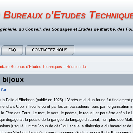
 Bureaux d'Etudes Techniqu
ngénierie, du Conseil, des Sondages et Etudes de Marché, des Foir
FAQ
CONTACTEZ NOUS
itaire Bureaux d’Etudes Techniques – Réunion du…
 bijoux
Par
u la Folie d’Elbehnon (publié en 1925). L’Après-midi d’un faune fut finalement p
le mendiant Clopin Trouillefou et par les ambassadeurs, puis par l’organisation 
la Fête des Fous. Le mot, le vers, le poème, le recueil et peut-être enfin Le 
ui dégagerait la poésie de la gangue du langage discursif, nul, plus que Mall
nsions jusqu’à l’ultime "coup de dés" qui scelle la dialectique du hasard et de 
lt sein Streben der ›poésie pure‹; in seinen Gedichten spielt der Klang eine 