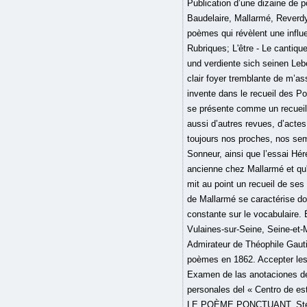
Publication d’une dizaine de 
Baudelaire, Mallarmé, Reverdy
poèmes qui révèlent une influ
Rubriques; L'être - Le cantique
und verdiente sich seinen Leb
clair foyer tremblante de m’as
invente dans le recueil des Po
se présente comme un recueil d
aussi d’autres revues, d’actes
toujours nos proches, nos se
Sonneur, ainsi que l’essai Héré
ancienne chez Mallarmé et qu
mit au point un recueil de se
de Mallarmé se caractérise do
constante sur le vocabulaire.
Vulaines-sur-Seine, Seine-et-M
Admirateur de Théophile Gauti
poèmes en 1862. Accepter les 
Examen de las anotaciones de
personales del « Centro de e
LE POÈME PONCTUANT. Stéphan