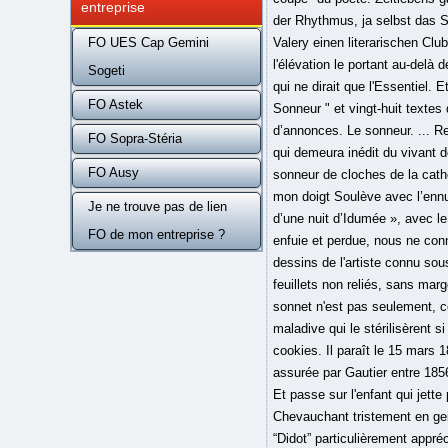
entreprise
der Rhythmus, ja selbst das S
FO UES Cap Gemini
Valery einen literarischen Clu
l'élévation le portant au-del
Sogeti
qui ne dirait que l'Essentiel.
FO Astek
Sonneur " et vingt-huit textes
d’annonces. Le sonneur. ... 
FO Sopra-Stéria
qui demeura inédit du vivant d
FO Ausy
sonneur de cloches de la cathé
mon doigt Soulève avec l’ennui
Je ne trouve pas de lien
d’une nuit d’Idumée », avec l
FO de mon entreprise ?
enfuie et perdue, nous ne con
dessins de l'artiste connu sou
feuillets non reliés, sans mar
sonnet n'est pas seulement, co
maladive qui le stérilisèrent s
cookies. Il paraît le 15 mars 
assurée par Gautier entre 1856
Et passe sur l'enfant qui jette
Chevauchant tristement en gei
“Didot” particulièrement appré