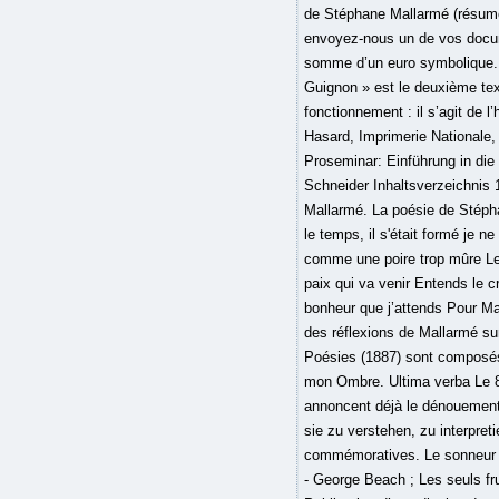
de Stéphane Mallarmé (résumé 
envoyez-nous un de vos docum
somme d’un euro symbolique. To
Guignon » est le deuxième tex
fonctionnement : il s’agit de 
Hasard, Imprimerie Nationale,
Proseminar: Einführung in die
Schneider Inhaltsverzeichnis­ 
Mallarmé. La poésie de Stéph
le temps, il s'était formé je n
comme une poire trop mûre Le c
paix qui va venir Entends le 
bonheur que j’attends Pour Mal
des réflexions de Mallarmé su
Poésies (1887) sont composés d
mon Ombre. Ultima verba Le 8 
annoncent déjà le dénouement 
sie zu verstehen, zu interpret
commémoratives. Le sonneur (C
- George Beach ; Les seuls fru