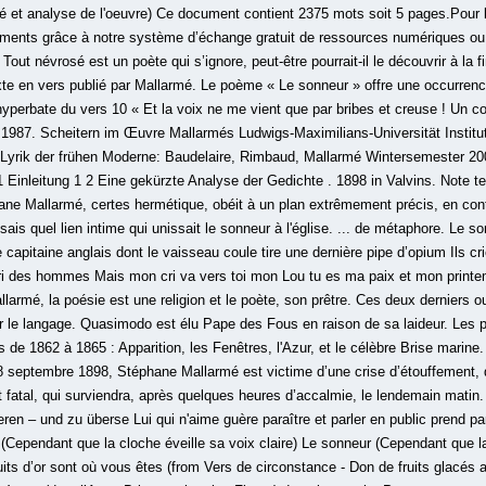
et analyse de l'oeuvre) Ce document contient 2375 mots soit 5 pages.Pour le
ents grâce à notre système d’échange gratuit de ressources numériques ou 
ut névrosé est un poète qui s’ignore, peut-être pourrait-il le découvrir à la f
te en vers publié par Mallarmé. Le poème « Le sonneur » offre une occurrence 
l’hyperbate du vers 10 « Et la voix ne me vient que par bribes et creuse ! Un c
 1987. Scheitern im Œuvre Mallarmés Ludwigs-Maximilian­s-Universität Institu
 Lyrik der frühen Moderne: Baudelaire, Rimbaud, Mallarmé Wintersemester 20
1 Einleitung 1 2 Eine gekürzte Analyse der Gedichte . 1898 in Valvins. Note t
ane Mallarmé, certes hermétique, obéit à un plan extrêmement précis, en co
e sais quel lien intime qui unissait le sonneur à l'église. ... de métaphore. Le s
apitaine anglais dont le vaisseau coule tire une dernière pipe d’opium Ils cri
cri des hommes Mais mon cri va vers toi mon Lou tu es ma paix et mon print
larmé, la poésie est une religion et le poète, son prêtre. Ces deux derniers 
r le langage. Quasimodo est élu Pape des Fous en raison de sa laideur. Les 
e 1862 à 1865 : Apparition, les Fenêtres, l'Azur, et le célèbre Brise marine. 
septembre 1898, Stéphane Mallarmé est victime d’une crise d’étouffement, don
fatal, qui surviendra, après quelques heures d’accalmie, le lendemain matin
ieren – und zu überse Lui qui n'aime guère paraître et parler en public prend p
ependant que la cloche éveille sa voix claire) Le sonneur (Cependant que la 
its d’or sont où vous êtes (from Vers de circonstance - Don de fruits glacés 