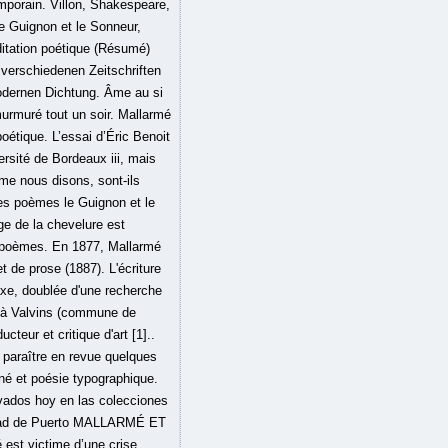
mporain. Villon, Shakespeare,
e Guignon et le Sonneur,
ditation poétique (Résumé)
n verschiedenen Zeitschriften
modernen Dichtung. Âme au si
murmuré tout un soir. Mallarmé
oétique. L’essai d’Éric Benoit
ersité de Bordeaux iii, mais
mme nous disons, sont-ils
es poèmes le Guignon et le
age de la chevelure est
s poèmes. En 1877, Mallarmé
 de prose (1887). L'écriture
axe, doublée d'une recherche
t à Valvins (commune de
teur et critique d'art [1]..
 paraître en revue quelques
iné et poésie typographique.
vados hoy en las colecciones
rsidad de Puerto MALLARMÉ ET
st victime d’une crise