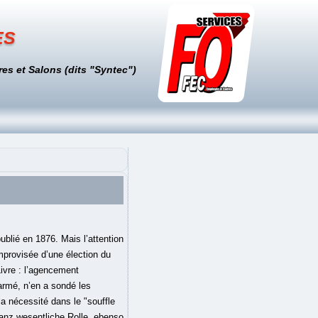
es
es et Salons (dits "Syntec")
ublié en 1876. Mais l’attention
improvisée d’une élection du
Livre : l’agencement
armé, n’en a sondé les
la nécessité dans le "souffle
ganz wesentliche Rolle, ebenso