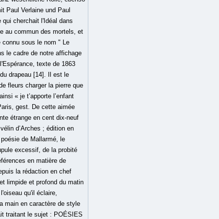
it Paul Verlaine und Paul
qui cherchait l'Idéal dans
ble au commun des mortels, et
te connu sous le nom " Le
s le cadre de notre affichage
l'Espérance, texte de 1863
u drapeau [14]. Il est le
e fleurs charger la pierre que
nsi « je t’apporte l’enfant
aris, gest. De cette aimée
nte étrange en cent dix-neuf
vélin d’Arches ; édition en
a poésie de Mallarmé, le
pule excessif, de la probité
préférences en matière de
epuis la rédaction en chef
et limpide et profond du matin
'oiseau qu'il éclaire,
la main en caractère de style
it traitant le sujet : POÉSIES