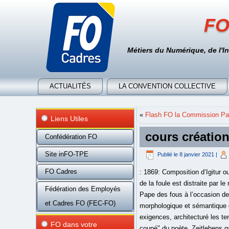
FO
Métiers du Numérique, de l'I
ACTUALITÉS
LA CONVENTION COLLECTIVE
«
Flash FO la Commission Par
Liens Utiles
cours création
Confédération FO
Site inFO-TPE
Publié le
8 janvier 2021
|
FO Cadres
: 1869: Composition d’Igitur o
de la foule est distraite par 
Fédération des Employés
Pape des fous à l’occasion de 
et Cadres FO (FEC-FO)
morphologique et sémantique q
exigences, architecturé les te
FO dans votre
coupé" du poète. Zeitlebens ga