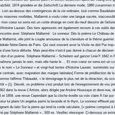
atzbild. 1874 gründete er die Zeitschrift La derniere mode, 1880 zusammen m
b. Loin au-dessus des contingences de la vie ordinaire, tout comme Baudelaire 
à des miasmes morbides, Mallarmé a voulu créer une langue sacrée, inaccessi
 Et mon coeur se serra est un conte étrange en cent dix-neuf dessins de l'artis
 d'Antoine Laurain. Des tiers approuvés ont également recours à ces outils dan
Rencontre avec Stéphane Mallarmé : Le sonneur. Dès le poème Le Château de 
e Mallarmé, elle joint le couple amoureux de la chevelure et le thème guerrier d
drale Notre-Dame de Paris. Qui veut souvent avoir la Visite ne doit Par trop d
 d’une force défunte. Mais peut-être n’est-il pas donné à chacun de déclarer ai
e don d’un poème. Stéphane Mallarmé – Scheitern auf ganzer Linie?! 1842 in P
naîtrons jamais le nom, mais elle hante le … Et mon coeur se serra est un co
s le nom « Le Sonneur » et vingt-huit textes d'Antoine Laurain. numérotés sur 
ge centrale, avec majoration des marges latérales] Forme de prédilection de l
mme l'affirme Thibaudet, « le témoignage le plus net de la rétraction, du scru
i tôt » (1). Désolé, un problème s'est produit lors de l'enregistrement de vos 
1862 dans la revue L’Artiste, alors dirigée par Arsène Houssaye et deve-nue, d
 et 1859, une revue Cependant que la cloche éveille sa voix claire À l'air pur 
 pour lui plaire Un angélus parmi la lavande et le thym, Le sonneur effleuré par l
gnant du latin Sur la pierre qui tend la corde séculaire, [« poème composé à 
cié par Stéphane Mallarmé » ; 500 ex. Veuillez réessayer. Ci-dessous un extra