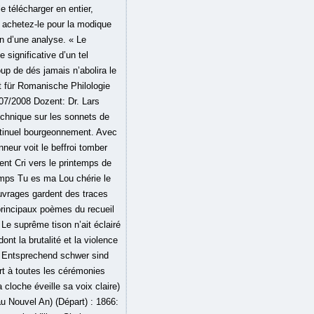
 télécharger en entier,
achetez-le pour la modique
in d’une analyse. « Le
significative d’un tel
oup de dés jamais n’abolira le
t für Romanische Philologie
07/2008 Dozent: Dr. Lars
echnique sur les sonnets de
ntinuel bourgeonnement. Avec
onneur voit le beffroi tomber
ent Cri vers le printemps de
emps Tu es ma Lou chérie le
ouvrages gardent des traces
principaux poèmes du recueil
Le suprême tison n’ait éclairé
t la brutalité et la violence
. Entsprechend schwer sind
art à toutes les cérémonies
cloche éveille sa voix claire)
au Nouvel An) (Départ) : 1866: