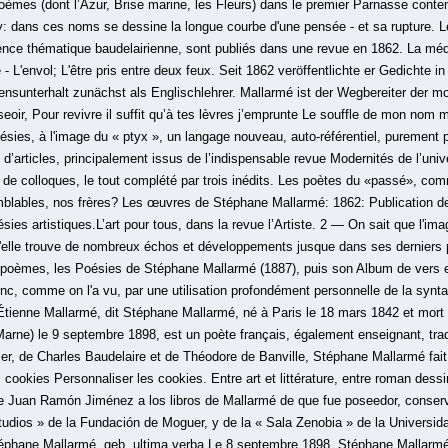
poèmes (dont l’Azur, Brise marine, les Fleurs) dans le premier Parnasse conte
: dans ces noms se dessine la longue courbe d'une pensée - et sa rupture. L
ence thématique baudelairienne, sont publiés dans une revue en 1862. La mé
 - L'envol; L'être pris entre deux feux. Seit 1862 veröffentlichte er Gedichte i
ensunterhalt zunächst als Englischlehrer. Mallarmé ist der Wegbereiter der 
seoir, Pour revivre il suffit qu’à tes lèvres j’emprunte Le souffle de mon nom 
ésies, à l'image du « ptyx », un langage nouveau, auto-référentiel, purement p
’articles, principalement issus de l’indispensable revue Modernités de l’univ
 de colloques, le tout complété par trois inédits. Les poètes du «passé», co
mblables, nos frères? Les œuvres de Stéphane Mallarmé: 1862: Publication d
sies artistiques.L’art pour tous, dans la revue l’Artiste. 2 — On sait que l'im
'elle trouve de nombreux échos et développements jusque dans ses dernier
s poèmes, les Poésies de Stéphane Mallarmé (1887), puis son Album de vers et
nc, comme on l'a vu, par une utilisation profondément personnelle de la synt
 Étienne Mallarmé, dit Stéphane Mallarmé, né à Paris le 18 mars 1842 et mor
arne) le 9 septembre 1898, est un poète français, également enseignant, traduc
er, de Charles Baudelaire et de Théodore de Banville, Stéphane Mallarmé fait
cookies Personnaliser les cookies. Entre art et littérature, entre roman dess
 Juan Ramón Jiménez a los libros de Mallarmé de que fue poseedor, conser
studios » de la Fundación de Moguer, y de la « Sala Zenobia » de la Unive
e Mallarmé, geb. ultima verba Le 8 septembre 1898, Stéphane Mallarmé e