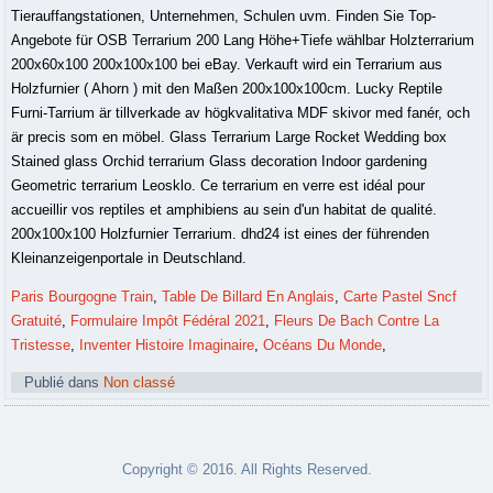
Tierauffangstationen, Unternehmen, Schulen uvm. Finden Sie Top-
Angebote für OSB Terrarium 200 Lang Höhe+Tiefe wählbar Holzterrarium
200x60x100 200x100x100 bei eBay. Verkauft wird ein Terrarium aus
Holzfurnier ( Ahorn ) mit den Maßen 200x100x100cm. Lucky Reptile
Furni-Tarrium är tillverkade av högkvalitativa MDF skivor med fanér, och
är precis som en möbel. Glass Terrarium Large Rocket Wedding box
Stained glass Orchid terrarium Glass decoration Indoor gardening
Geometric terrarium Leosklo. Ce terrarium en verre est idéal pour
accueillir vos reptiles et amphibiens au sein d'un habitat de qualité.
200x100x100 Holzfurnier Terrarium. dhd24 ist eines der führenden
Kleinanzeigenportale in Deutschland.
Paris Bourgogne Train
,
Table De Billard En Anglais
,
Carte Pastel Sncf
Gratuité
,
Formulaire Impôt Fédéral 2021
,
Fleurs De Bach Contre La
Tristesse
,
Inventer Histoire Imaginaire
,
Océans Du Monde
,
Publié dans
Non classé
Copyright © 2016. All Rights Reserved.