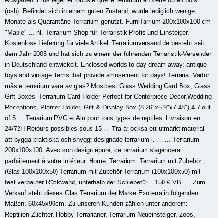
Ausgaben. Plus léger et robuste que le terrarium en verre ou en bois
(osb). Befindet sich in einem guten Zustand, wurde lediglich wenige
Monate als Quarantäne Terrarium genutzt. FurniTarrium 200x100x100 cm
"Maple" ... nl. Terrarium-Shop für Terraristik-Profis und Einsteiger.
Kostenlose Lieferung für viele Artikel! Terrariumversand.de besteht seit
dem Jahr 2005 und hat sich zu einem der führenden Terraristik-Versender
in Deutschland entwickelt. Enclosed worlds to day dream away; antique
toys and vintage items that provide amusement for days! Terraria. Varför
måste terrarium vara av glas? Mostbest Glass Wedding Card Box, Glass
Gift Boxes, Terrarium Card Holder Perfect for Centerpiece Decor,Wedding
Receptions, Planter Holder, Gift & Display Box (8.26"x5.9"x7.48") 4.7 out
of 5 … Terrarium PVC et Alu pour tous types de reptiles. Livraison en
24/72H Retours possibles sous 15 … Trä är också ett utmärkt material
att bygga praktiska och snyggt designade terrarium i. … ... Terrarium
200x100x100. Avec son design épuré, ce terrarium s'agencera
parfaitement à votre intérieur. Home; Terrarium. Terrarium mit Zubehör
(Glas 100x100x50) Terrarium mit Zubehör Terrarium (100x100x50) mit
fest verbauter Rückwand, unterhalb der Schiebetür... 150 € VB. ... Zum
Verkauf steht dieses Glas Terrarium der Marke Exoterra in folgenden
Maßen: 60x45x90cm. Zu unseren Kunden zählen unter anderem:
Reptilien-Züchter, Hobby-Terrarianer, Terrarium-Neueinsteiger, Zoos,