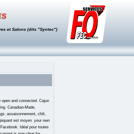
es
es et Salons (dits "Syntec")
re open and connected. Cajun
king. Canadian-Made,
s: assaisonnement, chili,
 piquant est moyen. your own
 Facebook. Idéal pour toutes
ument is now clear for