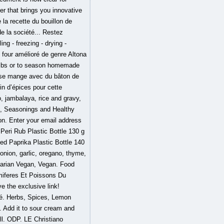
r that brings you innovative
 la recette du bouillon de
e la société... Restez
g - freezing - drying -
n four amélioré de genre Altona
k ribs or to season homemade
e se mange avec du bâton de
n d’épices pour cette
, jambalaya, rice and gravy,
s, Seasonings and Healthy
on. Enter your email address
Peri Rub Plastic Bottle 130 g
d Paprika Plastic Bottle 140
onion, garlic, oregano, thyme,
tarian Vegan, Vegan. Food
mmiferes Et Poissons Du
e the exclusive link!
dé. Herbs, Spices, Lemon
. Add it to sour cream and
ll. ODP. LE Christiano