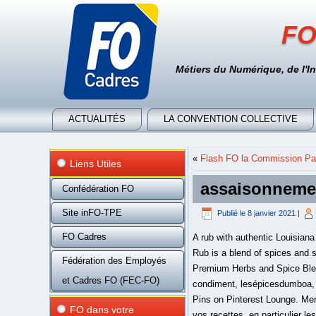
FO
Métiers du Numérique, de l'I
ACTUALITÉS
LA CONVENTION COLLECTIVE
«
Flash FO la Commission Par
Liens Utiles
assaisonneme
Confédération FO
Site inFO-TPE
Publié le
8 janvier 2021
|
FO Cadres
A rub with authentic Louisian
Rub is a blend of spices and 
Fédération des Employés
Premium Herbs and Spice Blen
et Cadres FO (FEC-FO)
condiment, lesépicesdumboa, 
Pins on Pinterest Lounge. Mer
FO dans votre
vos recettes, en particulier