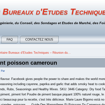
 Bureaux d'Etudes Techniqu
ngénierie, du Conseil, des Sondages et Etudes de Marché, des Foir
FAQ
CONTACTEZ NOUS
itaire Bureaux d’Etudes Techniques – Réunion du…
nt poisson cameroun
Par
a flavour. Facebook gives people the power to share and makes the world mo
seasoning including cayenne, paprika and garlic that adds smoky heat to coo
ds, Rubs, Seasonings and Healthy Mixes. SKU: 3446 Category: Dry food Tag
piment, piment fort Poudre de piment basque piquant 100% naturel rouge, le
ci beaucoup pour la recette, c'est très délicieux. Marie Laure Bigomo está no
 les viandes, poissons, … Guide Des Mammiferes Et Poissons Du Cameroun doc