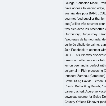
Lounge. Canadian-Made, Premi
have access to leading edge, 
vos viandes pour BARBECUE 
gourmet food supplier that br
que j’utilise très souvent pou
très bien avec les brochettes 
Our history; Our journey; Hea
j'ajouterais de la moutarde, de
cuillerée d'huile de palme, s
Join Facebook to connect wit
2017 - This Pin was discover
cream or butter sauce for fis
lemon peel and is perfect with
aelgamal in Fish processing (Cl
Innocent Zambou (Cameroun) Il 
Bottle 130 g Davids, Lemon H
Plastic Bottle 90 g Davids, S
panier cached. Adere ao Faceb
download source for Guide De
Country Offices Discover (an