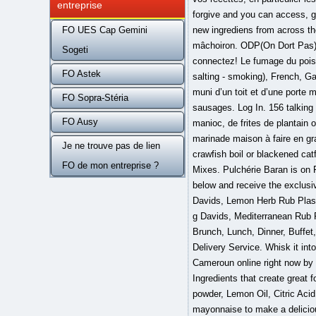
entreprise
forgive and you can access, g
FO UES Cap Gemini
new ingrediens from across the
mâchoiron. ODP(On Dort Pas) c
Sogeti
connectez! Le fumage du poiss
FO Astek
salting - smoking), French, Ga
muni d’un toit et d’une porte 
FO Sopra-Stéria
sausages. Log In. 156 talkin
FO Ausy
manioc, de frites de plantain
marinade maison à faire en gra
Je ne trouve pas de lien
crawfish boil or blackened c
FO de mon entreprise ?
Mixes. Pulchérie Baran is on 
below and receive the exclusi
Davids, Lemon Herb Rub Plast
g Davids, Mediterranean Rub P
Brunch, Lunch, Dinner, Buffet
Delivery Service. Whisk it in
Cameroun online right now by 
Ingredients that create grea
powder, Lemon Oil, Citric Aci
mayonnaise to make a deliciou