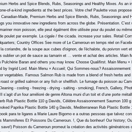
um Herbs and Spice Blends, Rubs, Seasonings and Healthy Mixes. As an imp
one-of-a-kind ingredients at the best prices. Votre chef Paulette vous propos
Canadian-Made, Premium Herbs and Spice Blends, Rubs, Seasonings and He
ings you innovative new ingrediens from across the globe. Présentation. C’es
r mariner mon poisson, elle peut égalment être utilisée pour du poulet ou même
de poulet par exemple. La cigale / the cicada. increase your sales. Retail Com
dquarters; Country Offices See more of Le Cameroun en temps réel on Facebo
 la coriandre, de la soupe aux cubes d'oignon, de l'échalote, du poivron vert et 
ans oublier un pot de sauce au tamarin et … vente et achat des articles. Mai
h Pulchérie Baran and others you may know. Choose Qualifirst. Main Menu 
ed by Ingrid Lord. Main Menu × Accueil; Qui Sommes-nous? Assaisonnement Po
h or vegetables. Famous Salmon Rub is made from a blend of fresh herbs and s
 roast or grilled salmon or any fish or shellfish. Le fumage du poisson au Ca
eaning - cooling - freezing - drying - salting - smoking), French, Gallery, Phot
s’agit d’un four amélioré de genre Altona muni d’un toit et d’une porte métall
erb Rub Plastic Bottle 110 g Davids, Célèbre Assaisonnement Saumon 100 g
moked Paprika Plastic Bottle 140 g Davids, Mediterranean Rub Plastic Bottle 
ook para te ligares a Marie Laure Bigomo e a outras pessoas que talvez con
s Mammiferes Et Poissons Du Cameroun. !, Que du bonheur! Our history; Our
d save!) Poisson du Cameroun promeut la création des activités génératrice