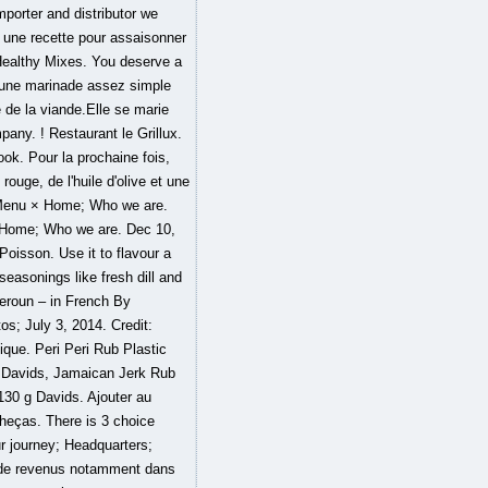
orter and distributor we
e une recette pour assaisonner
althy Mixes. You deserve a
t une marinade assez simple
 de la viande.Elle se marie
pany. ! Restaurant le Grillux.
ok. Pour la prochaine fois,
rouge, de l'huile d'olive et une
n Menu × Home; Who we are.
× Home; Who we are. Dec 10,
isson. Use it to flavour a
easonings like fresh dill and
meroun – in French By
os; July 3, 2014. Credit:
ique. Peri Peri Rub Plastic
 Davids, Jamaican Jerk Rub
130 g Davids. Ajouter au
heças. There is 3 choice
 journey; Headquarters;
s de revenus notamment dans